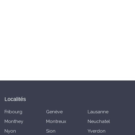
Localités
Fribourg
Genève
Lausanne
Monthey
Montreux
Neuchatel
Nyon
Sion
Yverdon