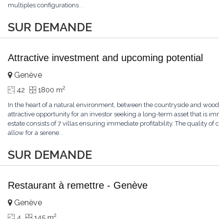
multiples configurations
...
SUR DEMANDE
Attractive investment and upcoming potential
Genève
2
42
1800 m
In the heart of a natural environment, between the countryside and woode
attractive opportunity for an investor seeking a long-term asset that is imm
estate consists of 7 villas ensuring immediate profitability. The quality o
allow for a serene
...
SUR DEMANDE
Restaurant à remettre - Genève
Genève
2
4
145 m