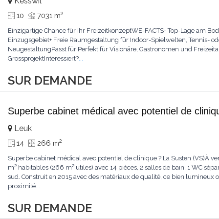
Kesswil
2
10
7031 m
Einzigartige Chance für Ihr FreizeitkonzeptWE-FACTS+ Top-Lage am Bod
Einzugsgebiet+ Freie Raumgestaltung für Indoor-Spielwelten, Tennis- oder
NeugestaltungPasst für:Perfekt für Visionäre, Gastronomen und Freizeitan
GrossprojektInteressiert?
...
SUR DEMANDE
Superbe cabinet médical avec potentiel de clini
Leuk
2
14
266 m
Superbe cabinet médical avec potentiel de clinique ? La Susten (VS)À ve
m² habitables (266 m² utiles) avec 14 pièces, 2 salles de bain, 1 WC sép
sud. Construit en 2015 avec des matériaux de qualité, ce bien lumineux o
proximité
...
SUR DEMANDE