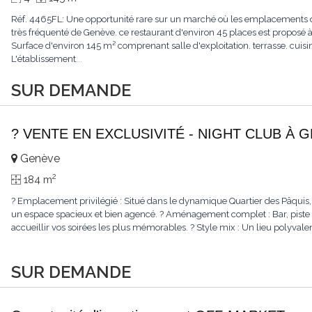
Réf. 4465FL: Une opportunité rare sur un marché où les emplacements de
très fréquenté de Genève. ce restaurant d'environ 45 places est proposé à
Surface d'environ 145 m² comprenant salle d'exploitation. terrasse. cuis
L'établissement
...
SUR DEMANDE
? VENTE EN EXCLUSIVITÉ - NIGHT CLUB À 
Genève
2
184 m
? Emplacement privilégié : Situé dans le dynamique Quartier des Pâquis, 
un espace spacieux et bien agencé. ? Aménagement complet : Bar, piste d
accueillir vos soirées les plus mémorables. ? Style mix : Un lieu polyvale
SUR DEMANDE