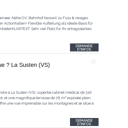
ensee: Nähe ÖV, Bahnhof Kesswil zu Fuss & riesiges
 Actionhallen+ Flexible Aufteilung als ideale Basis für
bieterKLARTEXT: Sehr viel Platz für Ihr ertragsstarkes
DEMANDE
D'INFOS
que ? La Susten (VS)
ndre à La Susten (VS), superbe cabinet médical de 316
aré, et une magnifique terrasse de 76 m² exposée plein
ffre une vue imprenable sur les montagnes et se situe à
DEMANDE
D'INFOS