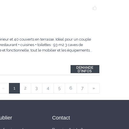
ieur et 40 couverts en terrasse. Idéal pour un couple
restaurant + cuisines + toilettes : 93 m2 3 caves de
 et fonctionnelle, tout le mobilier et les équipements
...
DEMANDE
D'INFOS
«
1
2
3
4
5
6
7
»
ublier
Contact