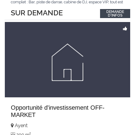
complet : Bar, piste de danse, cabine de DJ, espace VIP, tout est
prêt pour accueillir vos soirées les plus mémorables. ? Style mix
SUR DEMANDE
DEMANDE
: Un lieu polyvalent qui s'adapte à tous les goûts musicaux. ?
D'INFOS
Clientèle
...
Opportunité d'investissement OFF-
MARKET
Ayent
2
200 m