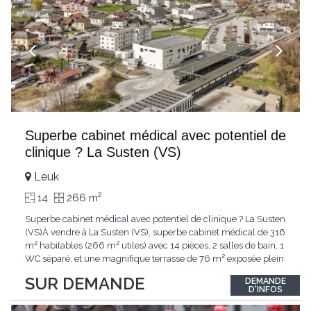
Superbe cabinet médical avec potentiel de
clinique ? La Susten (VS)
Leuk
2
14
266 m
Superbe cabinet médical avec potentiel de clinique ? La Susten
(VS)À vendre à La Susten (VS), superbe cabinet médical de 316
m² habitables (266 m² utiles) avec 14 pièces, 2 salles de bain, 1
WC séparé, et une magnifique terrasse de 76 m² exposée plein
sud. Construit en 2015 avec des matériaux de qualité, ce bien
SUR DEMANDE
DEMANDE
lumineux offre une vue imprenable sur les montagnes et se
D'INFOS
situe à proximité
...