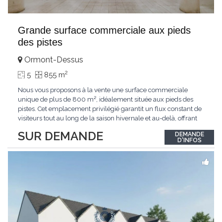
Grande surface commerciale aux pieds
des pistes
Ormont-Dessus
2
5
855 m
Nous vous proposons à la vente une surface commerciale
unique de plus de 800 m², idéalement située aux pieds des
pistes. Cet emplacement privilégié garantit un flux constant de
visiteurs tout au long de la saison hivernale et au-delà, offrant
ainsi un potentiel commercial exceptionnel. Caractéristiques
SUR DEMANDE
DEMANDE
Principales : Surface totale : plus de 800 m² modulables,
D'INFOS
adaptée à de multiples configurations
...