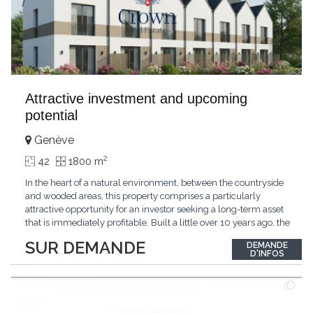
Attractive investment and upcoming
potential
Genève
2
42
1800 m
In the heart of a natural environment, between the countryside
and wooded areas, this property comprises a particularly
attractive opportunity for an investor seeking a long-term asset
that is immediately profitable. Built a little over 10 years ago, the
estate consists of 7 villas ensuring immediate profitability. The
SUR DEMANDE
DEMANDE
quality of construction and regular maintenance of the
D'INFOS
properties allow for a serene
...