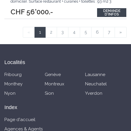
domicile). Surface restaurant + cuisines + toilettes : 93 m2 3
caves de stockage + chambre froide en sous-sol, sous le
CHF 56'000.-
DEMANDE
restaurant. Cuisine équipée et fonctionnelle, tout le mobilier et
D'INFOS
les équipements
...
«
1
2
3
4
5
6
7
»
Localités
Fribourg
Genève
Lausanne
Monthey
Montreux
Neuchatel
Nyon
Sion
Yverdon
Index
Page d'accueil
Agences & Agents