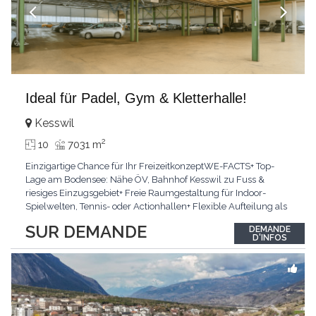
Ideal für Padel, Gym & Kletterhalle!
Kesswil
2
10
7031 m
Einzigartige Chance für Ihr FreizeitkonzeptWE-FACTS+ Top-
Lage am Bodensee: Nähe ÖV, Bahnhof Kesswil zu Fuss &
riesiges Einzugsgebiet+ Freie Raumgestaltung für Indoor-
Spielwelten, Tennis- oder Actionhallen+ Flexible Aufteilung als
ideale Basis für NeugestaltungPasst für:Perfekt für Visionäre,
SUR DEMANDE
DEMANDE
Gastronomen und FreizeitanbieterKLARTEXT: Sehr viel Platz für
D'INFOS
Ihr ertragsstarkes GrossprojektInteressiert?
...