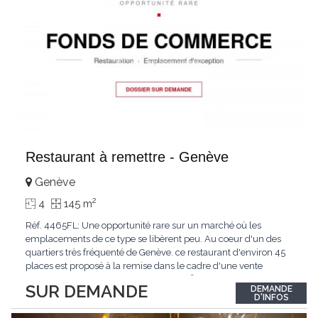
Restaurant à remettre - Genève
Genève
2
4
145 m
Réf. 4465FL: Une opportunité rare sur un marché où les
emplacements de ce type se libèrent peu. Au coeur d'un des
quartiers très fréquenté de Genève. ce restaurant d'environ 45
places est proposé à la remise dans le cadre d'une vente
confidentielle. Surface d'environ 145 m² comprenant salle
SUR DEMANDE
DEMANDE
d'exploitation. terrasse. cuisine professionnelle équipée et bail
D'INFOS
commercial en cours. L'établissement
...