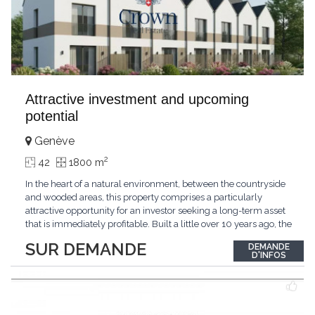
Attractive investment and upcoming
potential
Genève
2
42
1800 m
In the heart of a natural environment, between the countryside
and wooded areas, this property comprises a particularly
attractive opportunity for an investor seeking a long-term asset
that is immediately profitable. Built a little over 10 years ago, the
estate consists of 7 villas ensuring immediate profitability. The
SUR DEMANDE
DEMANDE
quality of construction and regular maintenance of the
D'INFOS
properties allow for a serene
...