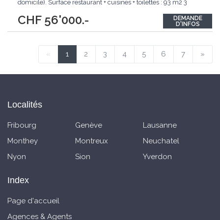
domicile). Surface restaurant + cuisines + toilettes : 93 m2 3
caves de stockage + chambre froide en sous-sol, sous le
CHF 56'000.-
DEMANDE
restaurant. Cuisine équipée et fonctionnelle, tout le mobilier et
D'INFOS
les équipements
...
«
1
2
3
4
5
6
7
»
Localités
Fribourg
Genève
Lausanne
Monthey
Montreux
Neuchatel
Nyon
Sion
Yverdon
Index
Page d'accueil
Agences & Agents