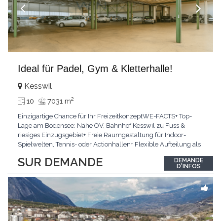
Ideal für Padel, Gym & Kletterhalle!
Kesswil
2
10
7031 m
Einzigartige Chance für Ihr FreizeitkonzeptWE-FACTS+ Top-
Lage am Bodensee: Nähe ÖV, Bahnhof Kesswil zu Fuss &
riesiges Einzugsgebiet+ Freie Raumgestaltung für Indoor-
Spielwelten, Tennis- oder Actionhallen+ Flexible Aufteilung als
ideale Basis für NeugestaltungPasst für:Perfekt für Visionäre,
SUR DEMANDE
DEMANDE
Gastronomen und FreizeitanbieterKLARTEXT: Sehr viel Platz für
D'INFOS
Ihr ertragsstarkes GrossprojektInteressiert?
...