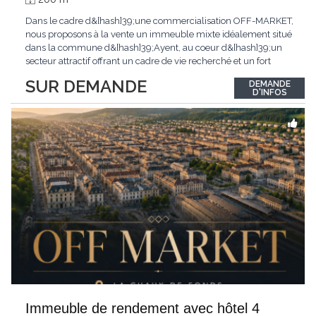
Dans le cadre d&[hash]39;une commercialisation OFF-MARKET,
nous proposons à la vente un immeuble mixte idéalement situé
dans la commune d&[hash]39;Ayent, au coeur d&[hash]39;un
secteur attractif offrant un cadre de vie recherché et un fort
potentiel de valorisation.Cet actif constitue une opportunité rare
SUR DEMANDE
DEMANDE
pour les investisseurs à la recherche d&[hash]39;un bien
D'INFOS
générant des revenus locatifs.Par
...
Immeuble de rendement avec hôtel 4