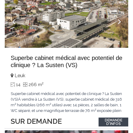
Superbe cabinet médical avec potentiel de
clinique ? La Susten (VS)
Leuk
2
14
266 m
Superbe cabinet médical avec potentiel de clinique ? La Susten
(VS)À vendre à La Susten (VS), superbe cabinet médical de 316
m² habitables (266 m² utiles) avec 14 pièces, 2 salles de bain, 1
WC séparé, et une magnifique terrasse de 76 m² exposée plein
sud. Construit en 2015 avec des matériaux de qualité, ce bien
SUR DEMANDE
DEMANDE
lumineux offre une vue imprenable sur les montagnes et se
D'INFOS
situe à proximité
...