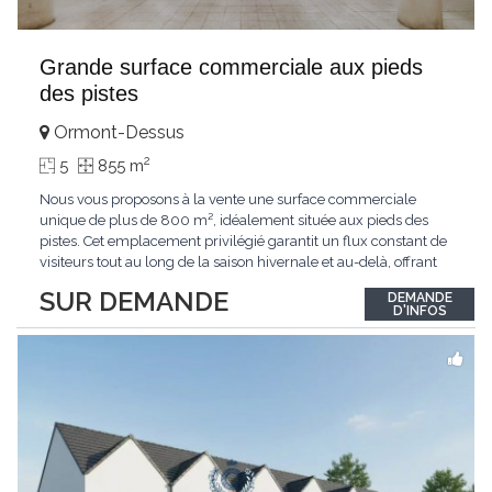
Grande surface commerciale aux pieds
des pistes
Ormont-Dessus
2
5
855 m
Nous vous proposons à la vente une surface commerciale
unique de plus de 800 m², idéalement située aux pieds des
pistes. Cet emplacement privilégié garantit un flux constant de
visiteurs tout au long de la saison hivernale et au-delà, offrant
ainsi un potentiel commercial exceptionnel. Caractéristiques
SUR DEMANDE
DEMANDE
Principales : Surface totale : plus de 800 m² modulables,
D'INFOS
adaptée à de multiples configurations
...