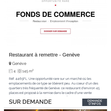
Restaurant à remettre - Genève
Genève
2
4
145 m
Réf. 4465FL: Une opportunité rare sur un marché où les
emplacements de ce type se libèrent peu. Au coeur d'un des
quartiers très fréquenté de Genève. ce restaurant d'environ 45
places est proposé à la remise dans le cadre d'une vente
confidentielle. Surface d'environ 145 m² comprenant salle
SUR DEMANDE
DEMANDE
d'exploitation. terrasse. cuisine professionnelle équipée et bail
D'INFOS
commercial en cours. L'établissement
...