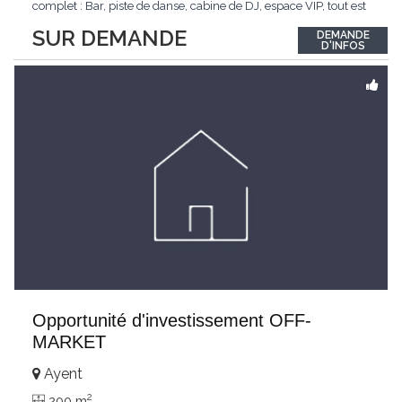
complet : Bar, piste de danse, cabine de DJ, espace VIP, tout est
prêt pour accueillir vos soirées les plus mémorables. ? Style mix
SUR DEMANDE
DEMANDE
: Un lieu polyvalent qui s'adapte à tous les goûts musicaux. ?
D'INFOS
Clientèle
...
Opportunité d'investissement OFF-
MARKET
Ayent
2
200 m