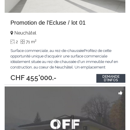
Promotion de l'Ecluse / lot 01
Neuchâtel
2
2
71 m
Surface commerciale, au rez-de-chausséeProfitez de cette
opportunité unique d'acquérir une surface commerciale
idéalement située au rez-de-chaussée d'un immeuble neuf en
construction, au coeur de Neuchâtel. Un emplacement
stratégique offrant une excellente visibilité et un fort passage
CHF 455'000.-
DEMANDE
piétonnier.La surface se compose d'une grande pièce principale
D'INFOS
bénéficiant d'une large vitrine donnant
...