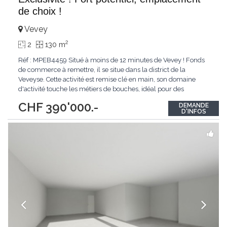
de choix !
Vevey
2
2
130 m
Réf : MPEB4459 Situé à moins de 12 minutes de Vevey ! Fonds
de commerce à remettre, il se situe dans la district de la
Veveyse. Cette activité est remise clé en main, son domaine
d'activité touche les métiers de bouches, idéal pour des
restaurateurs, traiteurs ou autres activités autour de
CHF 390'000.-
DEMANDE
l'évènementiel. Il y a un très fort potentiel avec une clientèle
D'INFOS
fidèle. Pour
...