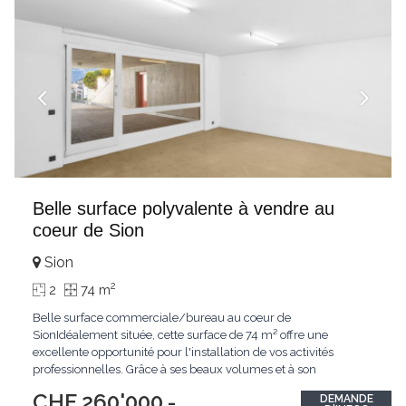
Belle surface polyvalente à vendre au
coeur de Sion
Sion
2
2
74 m
Belle surface commerciale/bureau au coeur de
SionIdéalement située, cette surface de 74 m² offre une
excellente opportunité pour l'installation de vos activités
professionnelles. Grâce à ses beaux volumes et à son
agencement fonctionnel, elle se prête parfaitement à de
CHF 260'000.-
DEMANDE
multiples configurations, telles que des bureaux, un espace de