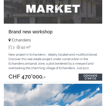
Brand new workshop
Echandens
2
2
92 m
New project in Echandens - Ideally located and multifunctional
Discover this real estate project under construction in the
Echandens artisanal zone, a plot bordered by a vineyard and
overlooking the charming village of Echandens. Just 900
meters from public transport and shops, this building offers a
CHF 470'000.-
DEMANDE
mix of professional spaces and modern accommodation.
D'INFOS
Building composition The building comprises
...