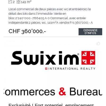
2
2
141 m
Local commercial de deux pièces avec wc et entréeVoici le
détail des lots dans l'immeuble :Vente en
bloc:2'240'000.-786405 A 0 Commercial, avec entrée
indépendante,2 pièces, wc, 141m²A vendre Frs 360'000.- A
LOUER Frs 1800.- Charges comprises Sans place de
CHF 360'000.-
DEMANDE
parc786406 C Rez Appartement 3pièces, 80m² :
D'INFOS
VENDU786407 D Rez Appartement 3pièces, 87m² : A Vendre :
325'000.- Loué Frs1200.- +
...
Exclusivité ! Fort potentiel, emplacement