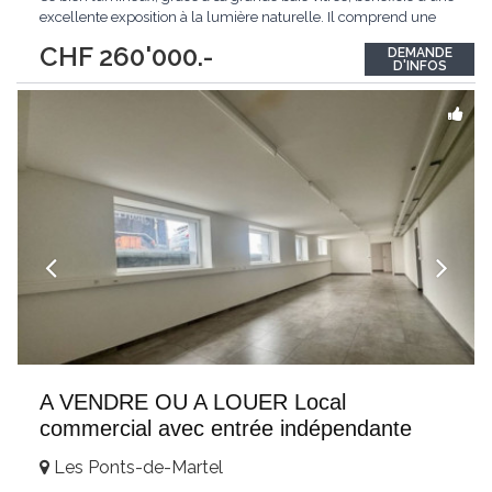
excellente exposition à la lumière naturelle. Il comprend une
salle de bain et une pièce ouverte.Accessible en fauteuil roulant
CHF 260'000.-
DEMANDE
par un ascenseur sécurisé par un portail fermé, ce studio
D'INFOS
dispose
...
A VENDRE OU A LOUER Local
commercial avec entrée indépendante
Les Ponts-de-Martel