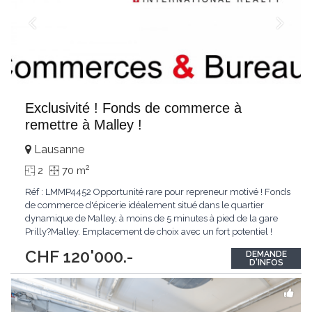
Exclusivité ! Fonds de commerce à
remettre à Malley !
Lausanne
2
2
70 m
Réf : LMMP4452 Opportunité rare pour repreneur motivé ! Fonds
de commerce d'épicerie idéalement situé dans le quartier
dynamique de Malley, à moins de 5 minutes à pied de la gare
Prilly?Malley. Emplacement de choix avec un fort potentiel !
Cette épicerie est clé en main avec rénovation récente.
CHF 120'000.-
DEMANDE
Aménagements et équipements : - Deux grandes vitrines
D'INFOS
offrant une visibilité
...