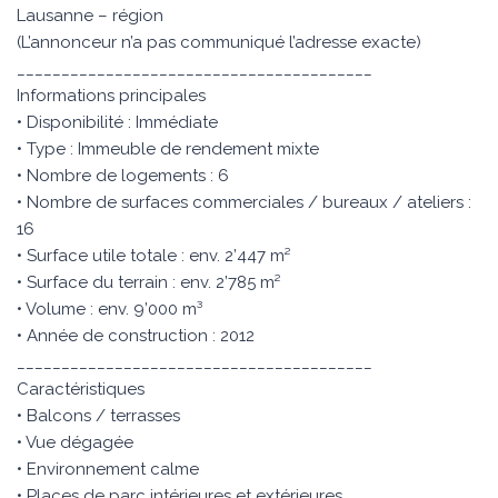
Lausanne – région
(L’annonceur n’a pas communiqué l’adresse exacte)
________________________________________
Informations principales
• Disponibilité : Immédiate
• Type : Immeuble de rendement mixte
• Nombre de logements : 6
• Nombre de surfaces commerciales / bureaux / ateliers :
16
• Surface utile totale : env. 2’447 m²
• Surface du terrain : env. 2’785 m²
• Volume : env. 9’000 m³
• Année de construction : 2012
________________________________________
Caractéristiques
• Balcons / terrasses
• Vue dégagée
• Environnement calme
• Places de parc intérieures et extérieures