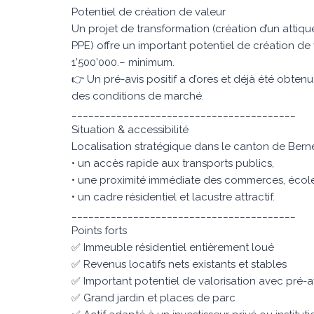
Potentiel de création de valeur
Un projet de transformation (création d’un attiqu
PPE) offre un important potentiel de création d
1’500’000.– minimum.
👉 Un pré-avis positif a d’ores et déjà été obtenu
des conditions de marché.
________________________________________
Situation & accessibilité
Localisation stratégique dans le canton de Berne,
• un accès rapide aux transports publics,
• une proximité immédiate des commerces, écoles
• un cadre résidentiel et lacustre attractif.
________________________________________
Points forts
✅ Immeuble résidentiel entièrement loué
✅ Revenus locatifs nets existants et stables
✅ Important potentiel de valorisation avec pré-av
✅ Grand jardin et places de parc