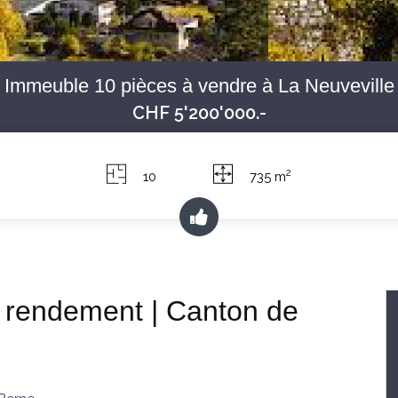
Immeuble 10 pièces à vendre à La Neuveville
CHF 5'200'000.-
2
10
735 m
e rendement | Canton de