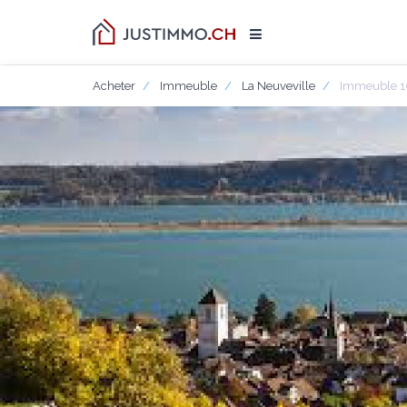
Acheter
Immeuble
La Neuveville
Immeuble 10