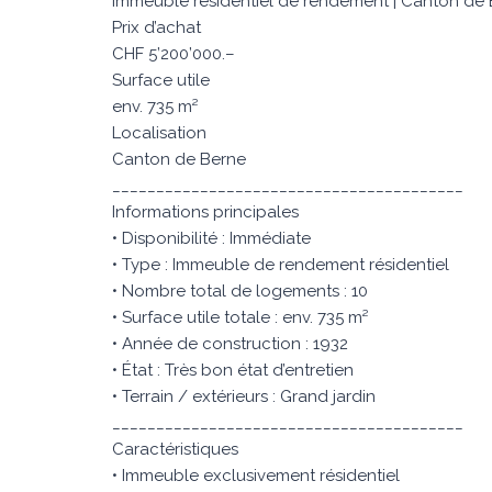
Immeuble résidentiel de rendement | Canton de
Prix d’achat
CHF 5’200’000.–
Surface utile
env. 735 m²
Localisation
Canton de Berne
________________________________________
Informations principales
• Disponibilité : Immédiate
• Type : Immeuble de rendement résidentiel
• Nombre total de logements : 10
• Surface utile totale : env. 735 m²
• Année de construction : 1932
• État : Très bon état d’entretien
• Terrain / extérieurs : Grand jardin
________________________________________
Caractéristiques
• Immeuble exclusivement résidentiel