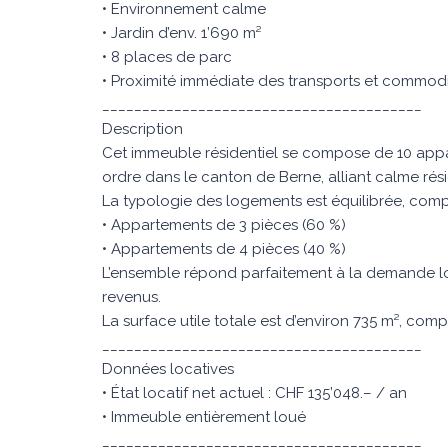
• Environnement calme
• Jardin d’env. 1’690 m²
• 8 places de parc
• Proximité immédiate des transports et commod
________________________________________
Description
Cet immeuble résidentiel se compose de 10 appar
ordre dans le canton de Berne, alliant calme résid
La typologie des logements est équilibrée, comp
• Appartements de 3 pièces (60 %)
• Appartements de 4 pièces (40 %)
L’ensemble répond parfaitement à la demande loca
revenus.
La surface utile totale est d’environ 735 m², com
________________________________________
Données locatives
• État locatif net actuel : CHF 135’048.– / an
• Immeuble entièrement loué
________________________________________