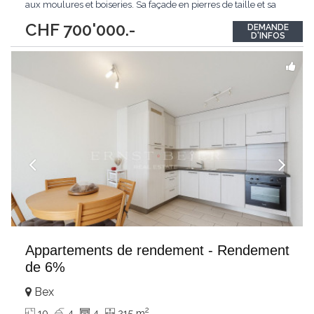
aux moulures et boiseries. Sa façade en pierres de taille et sa
porte voutée lui apportent beaucoup de charme. Chaque
CHF 700'000.-
DEMANDE
niveau, hormis le dernier, dispose d'un balcon/terrasse avec
D'INFOS
garde corps en fer forgé,
...
Appartements de rendement - Rendement
de 6%
Bex
2
10
4
4
215 m