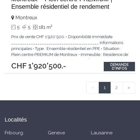
Ensemble résidentiel de rendement
Montreux
2
5
5
181 m
Prix de vente CHF 1’920’500.– Disponibilité Immédiate
________________________________________ Informations
principales • Type : Ensemble résidentiel en PPE • Situation :
Plein centre PREMIUM de Montreux • Immeuble : Résidence de
standing • Année de construction : 1985 • État : Très bon état
CHF 1'920'500.-
DEMANDE
d’entretien • Fonds de rénovation PPE : Constitué et
D'INFOS
régulièrement
...
«
1
2
»
Localités
Fribourg
Genève
Lausanne