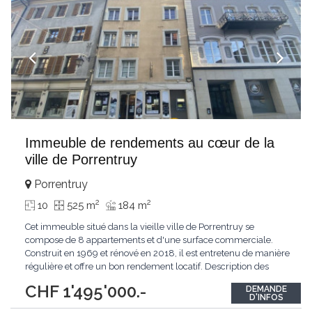
Immeuble de rendements au cœur de la
ville de Porrentruy
Porrentruy
2
2
10
525 m
184 m
Cet immeuble situé dans la vieille ville de Porrentruy se
compose de 8 appartements et d'une surface commerciale.
Construit en 1969 et rénové en 2018, il est entretenu de manière
régulière et offre un bon rendement locatif. Description des
Espaces * Rez-de-chaussée: - Surface commerciale avec vitrine
CHF 1'495'000.-
DEMANDE
: Espace adapté pour une boutique ou un bureau, avec une
D'INFOS
vitrine donnant sur une rue
...