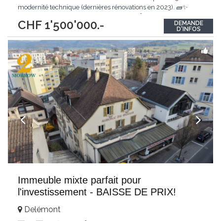
modernité technique (dernières rénovations en 2023). 🧱✨
Parfaitement entretenu, ce bien de 550 m² offre une flexibilité
CHF 1'500'000.-
DEMANDE
exceptionnelle pour un investisseur ou un projet de vie. 🔑 Que
D'INFOS
vous souhaitiez
...
Immeuble mixte parfait pour
l'investissement - BAISSE DE PRIX!
Delémont