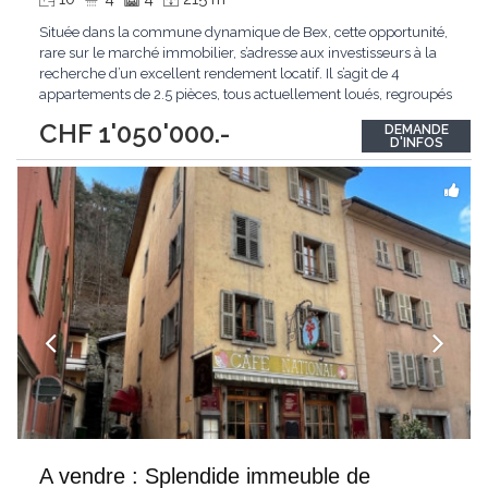
Située dans la commune dynamique de Bex, cette opportunité,
rare sur le marché immobilier, s’adresse aux investisseurs à la
recherche d’un excellent rendement locatif. Il s’agit de 4
appartements de 2.5 pièces, tous actuellement loués, regroupés
au sein d’une même PPE. Les logements sont bien entretenus,
CHF 1'050'000.-
DEMANDE
bénéficient d’une configuration fonctionnelle et sont situés à
D'INFOS
proximité
...
A vendre : Splendide immeuble de