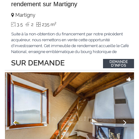
rendement sur Martigny
Martigny
2
3.5
2
235 m
Suite à la non-obtention du financement par notre précédent
acquéreur, nous remettons en vente cette opportunité
d'investissement. Cet immeuble de rendement accueille le Café
National, enseigne emblématique du bourg historique de
Martigny. Doté d'une belle qualité patrimoniale et d'une pleine
SUR DEMANDE
DEMANDE
stabilité locative, il offre un rendement global d'environ 4,80 %,
D'INFOS
faisant de ce bien un investissement
...