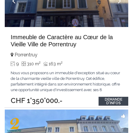
Immeuble de Caractère au Cœur de la
Vieille Ville de Porrentruy
Porrentruy
2
2
9
310 m
163 m
Nous vous proposons un immeuble d'exception situé au cœur
de la charmante vieille ville de Porrentruy. Cet édifice,
parfaitement intégré dans son environnement historique, offre
une opportunité unique d'investissement avec ses 8
appartements et 1 surface commerciale au rez-de-chaussée.
CHF 1'350'000.-
DEMANDE
Un Emplacement Privilégié Situé dans une zone à fort attrait,
D'INFOS
cet immeuble bénéficie d'une localisation
...