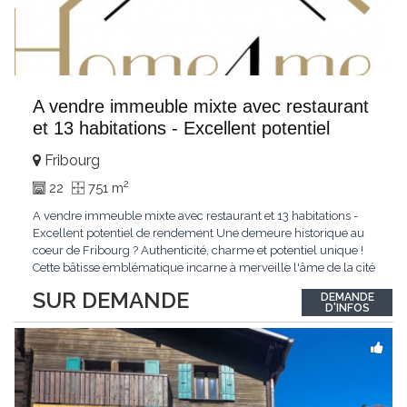
A vendre immeuble mixte avec restaurant
et 13 habitations - Excellent potentiel
Fribourg
2
22
751 m
A vendre immeuble mixte avec restaurant et 13 habitations -
Excellent potentiel de rendement Une demeure historique au
coeur de Fribourg ? Authenticité, charme et potentiel unique !
Cette bâtisse emblématique incarne à merveille l'âme de la cité
médiévale de Fribourg. Entre pierre et histoire, elle conjugue
SUR DEMANDE
DEMANDE
avec finesse le charme du passé et le confort d'aujourd'hui.
D'INFOS
Nichée au coeur
...