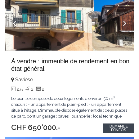
À vendre : immeuble de rendement en bon
état général.
Savièse
2.5
2
2
Le bien se compose de deux logements d'environ 50 m²
chacun : - un appartement de plain-pied ; - un appartement
situé à l'étage. L'immeuble dispose également de : deux places
de parc, dont un garage ; caves ; buanderie ; local technique.
Des travaux de rafraîchissement sont à prévoir dans le
CHF 650'000.-
DEMANDE
logement situé à l'étage, avec notamment la réfection du
D'INFOS
carrelage. État locatif potentiel
...