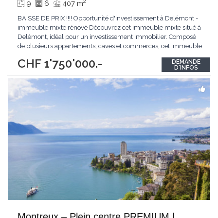
2
9
6
407 m
BAISSE DE PRIX !!!! Opportunité d'investissement à Delémont -
immeuble mixte rénové Découvrez cet immeuble mixte situé à
Delémont, idéal pour un investissement immobilier. Composé
de plusieurs appartements, caves et commerces, cet immeuble
offre une diversité d'unités locatives et un excellent rendement.
CHF 1'750'000.-
DEMANDE
Rénové en 2013, il est équipé d'un système de chauffage au gaz
D'INFOS
par radiateurs. Description
...
Montreux – Plein centre PREMIUM |