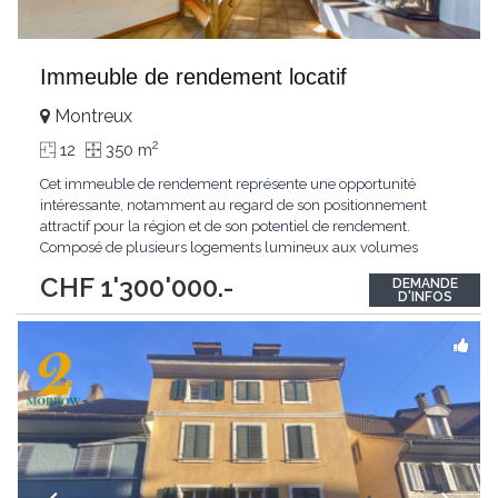
Immeuble de rendement locatif
Montreux
2
12
350 m
Cet immeuble de rendement représente une opportunité
intéressante, notamment au regard de son positionnement
attractif pour la région et de son potentiel de rendement.
Composé de plusieurs logements lumineux aux volumes
agréables, il bénéficie d’une vue dégagée sur le lac, d’un
CHF 1'300'000.-
DEMANDE
agencement fonctionnel et de places de parc. Son profil en fait
D'INFOS
un actif pertinent pour un investisseur souhaitant
...