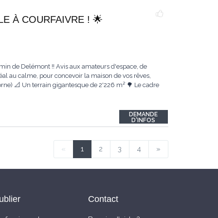
LE À COURFAIVRE ! 🌟
n de Delémont !! Avis aux amateurs d'espace, de
éal au calme, pour concevoir la maison de vos rêves,
Sorne) 📐 Un terrain gigantesque de 2'226 m² 🌳 Le cadre
DEMANDE
D'INFOS
«
1
2
3
4
»
ublier
Contact