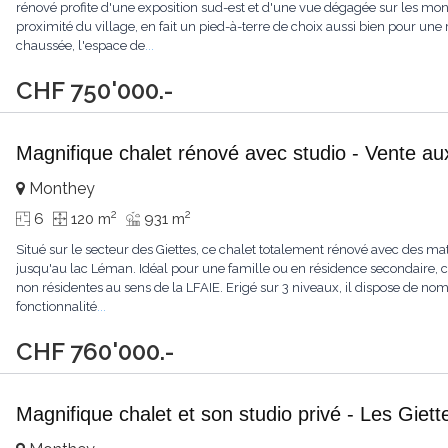
rénové profite d'une exposition sud-est et d'une vue dégagée sur les mo
proximité du village, en fait un pied-à-terre de choix aussi bien pour un
chaussée, l'espace de
...
CHF 750'000.-
Magnifique chalet rénové avec studio - Vente au
Monthey
2
2
6
120 m
931 m
Situé sur le secteur des Giettes, ce chalet totalement rénové avec des ma
jusqu'au lac Léman. Idéal pour une famille ou en résidence secondaire, 
non résidentes au sens de la LFAIE. Erigé sur 3 niveaux, il dispose de no
fonctionnalité
...
CHF 760'000.-
Magnifique chalet et son studio privé - Les Giett