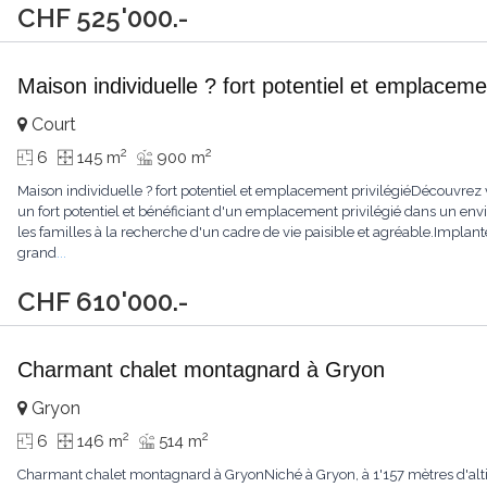
CHF 525'000.-
Maison individuelle ? fort potentiel et emplacemen
Court
2
2
6
145 m
900 m
Maison individuelle ? fort potentiel et emplacement privilégiéDécouvrez 
un fort potentiel et bénéficiant d'un emplacement privilégié dans un env
les familles à la recherche d'un cadre de vie paisible et agréable.Implan
grand
...
CHF 610'000.-
Charmant chalet montagnard à Gryon
Gryon
2
2
6
146 m
514 m
Charmant chalet montagnard à GryonNiché à Gryon, à 1'157 mètres d'altitu