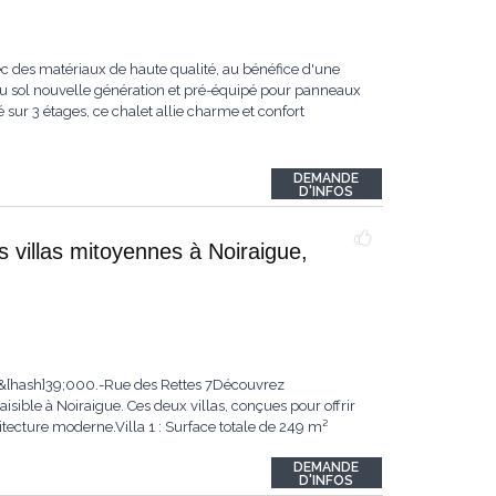
ec des matériaux de haute qualité, au bénéfice d'une
au sol nouvelle génération et pré-équipé pour panneaux
 sur 3 étages, ce chalet allie charme et confort
DEMANDE
D'INFOS
s villas mitoyennes à Noiraigue,
95&[hash]39;000.-Rue des Rettes 7Découvrez
sible à Noiraigue. Ces deux villas, conçues pour offrir
itecture moderne.Villa 1 : Surface totale de 249 m²
DEMANDE
D'INFOS