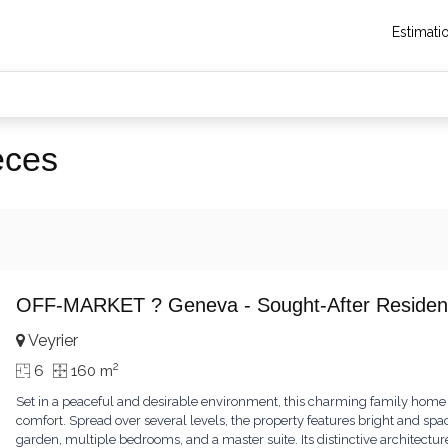
Estimati
èces
OFF-MARKET ? Geneva - Sought-After Resident
Veyrier
2
6
160 m
Set in a peaceful and desirable environment, this charming family home
comfort. Spread over several levels, the property features bright and spac
garden, multiple bedrooms, and a master suite. Its distinctive architect