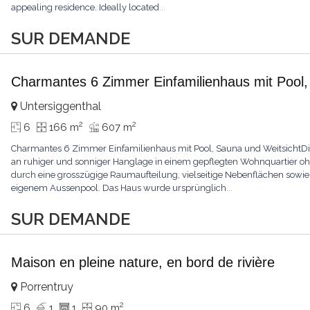
appealing residence. Ideally located
...
SUR DEMANDE
Charmantes 6 Zimmer Einfamilienhaus mit Pool,
Untersiggenthal
2
2
6
166 m
607 m
Charmantes 6 Zimmer Einfamilienhaus mit Pool, Sauna und WeitsichtDie
an ruhiger und sonniger Hanglage in einem gepflegten Wohnquartier o
durch eine grosszügige Raumaufteilung, vielseitige Nebenflächen sowie 
eigenem Aussenpool. Das Haus wurde ursprünglich
...
SUR DEMANDE
Maison en pleine nature, en bord de rivière
Porrentruy
2
6
1
1
90 m