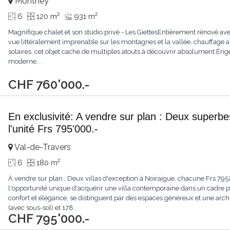
Monthey
2
2
6
120 m
931 m
Magnifique chalet et son studio privé - Les GiettesEntièrement rénové av
vue littéralement imprenable sur les montagnes et la vallée, chauffage 
solaires, cet objet cache de multiples atouts à découvrir absolument.Érigé
moderne.
...
CHF 760'000.-
En exclusivité: A vendre sur plan : Deux superbe
l'unité Frs 795'000.-
Val-de-Travers
2
6
180 m
À vendre sur plan : Deux villas d'exception à Noiraigue, chacune Frs 7
l'opportunité unique d'acquérir une villa contemporaine dans un cadre pai
confort et élégance, se distinguent par des espaces généreux et une arch
(avec sous-sol) et 178
...
CHF 795'000.-