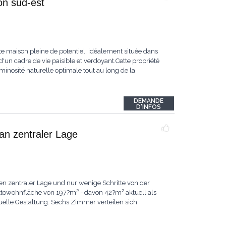
ion sud-est
te maison pleine de potentiel, idéalement située dans
 d'un cadre de vie paisible et verdoyant.Cette propriété
uminosité naturelle optimale tout au long de la
DEMANDE
D'INFOS
an zentraler Lage
n zentraler Lage und nur wenige Schritte von der
ettowohnfläche von 197?m² - davon 42?m² aktuell als
duelle Gestaltung. Sechs Zimmer verteilen sich