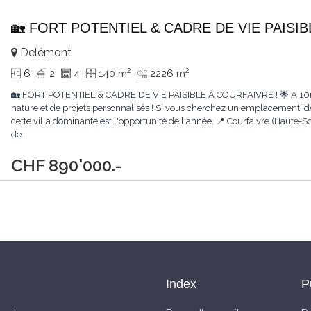
🏡 FORT POTENTIEL & CADRE DE VIE PAISIB
Delémont
2
2
6
2
4
140 m
2226 m
🏡 FORT POTENTIEL & CADRE DE VIE PAISIBLE À COURFAIVRE ! 🌟 A 10mi
nature et de projets personnalisés ! Si vous cherchez un emplacement id
cette villa dominante est l'opportunité de l'année. 📍 Courfaivre (Haute-
de
...
CHF 890'000.-
Index
P