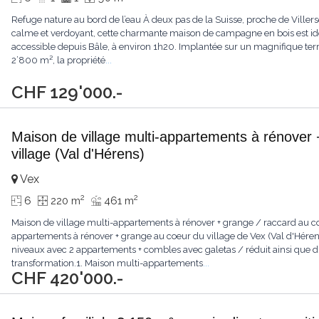
Refuge nature au bord de l’eau À deux pas de la Suisse, proche de Vill
calme et verdoyant, cette charmante maison de campagne en bois est i
accessible depuis Bâle, à environ 1h20. Implantée sur un magnifique terra
2’800 m², la propriété
...
CHF 129'000.-
Maison de village multi-appartements à rénover 
village (Val d'Hérens)
Vex
2
2
6
220 m
461 m
Maison de village multi-appartements à rénover + grange / raccard au co
appartements à rénover + grange au coeur du village de Vex (Val d'Hérens
niveaux avec 2 appartements + combles avec galetas / réduit ainsi que d
transformation.1. Maison multi-appartements
...
CHF 420'000.-