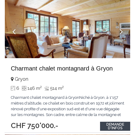
Charmant chalet montagnard à Gryon
Gryon
2
2
6
146 m
514 m
Charmant chalet montagnard à GryonNiché à Gryon, à 1'157
mètres d'altitude, ce chalet en bois construit en 1972 et joliment
rénové profite d'une exposition sud-est et d'une vue dégagée
sur les montagnes. Son cadre, entre calme de la montagne et
proximité du village, en fait un pied-à-terre de choix aussi bien
CHF 750'000.-
DEMANDE
pour une résidence principale que secondaire. Au rez-de-
D'INFOS
chaussée, l'espace de
...