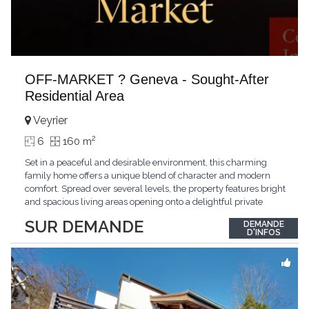
OFF-MARKET ? Geneva - Sought-After
Residential Area
Veyrier
2
6
160 m
Set in a peaceful and desirable environment, this charming
family home offers a unique blend of character and modern
comfort. Spread over several levels, the property features bright
and spacious living areas opening onto a delightful private
garden, multiple bedrooms, and a master suite. Its distinctive
SUR DEMANDE
DEMANDE
architecture and warm atmosphere make it a particularly
D'INFOS
appealing residence. Ideally located
...