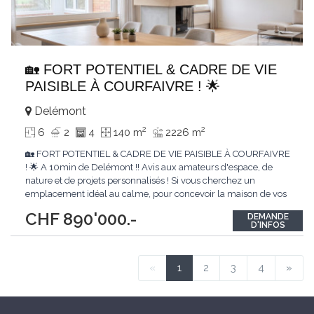
🏡 FORT POTENTIEL & CADRE DE VIE
PAISIBLE À COURFAIVRE ! 🌟
Delémont
2
2
6
2
4
140 m
2226 m
🏡 FORT POTENTIEL & CADRE DE VIE PAISIBLE À COURFAIVRE
! 🌟 A 10min de Delémont !! Avis aux amateurs d'espace, de
nature et de projets personnalisés ! Si vous cherchez un
emplacement idéal au calme, pour concevoir la maison de vos
rêves, cette villa dominante est l'opportunité de l'année. 📍
CHF 890'000.-
DEMANDE
Courfaivre (Haute-Sorne) 📐 Un terrain gigantesque de 2'226 m²
D'INFOS
🌳 Le cadre de
...
«
1
2
3
4
»