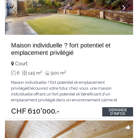
Maison individuelle ? fort potentiel et
emplacement privilégié
Court
2
2
6
145 m
900 m
Maison individuelle ? fort potentiel et emplacement
privilégiéDécouvrez votre futur chez-vous, une maison
individuelle offrant un fort potentiel et bénéficiant d'un
emplacement privilégié dans un environnement calme et
résidentiel.Ce bien est idéal pour les familles à la recherche d'un
CHF 610'000.-
DEMANDE
cadre de vie paisible et agréable.Implantée sur une belle
D'INFOS
parcelle, la maison est entourée d'un grand
...