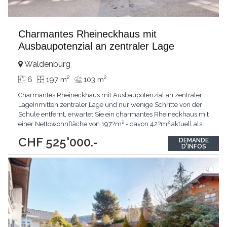
Charmantes Rheineckhaus mit
Ausbaupotenzial an zentraler Lage
Waldenburg
2
2
6
197 m
103 m
Charmantes Rheineckhaus mit Ausbaupotenzial an zentraler
LageInmitten zentraler Lage und nur wenige Schritte von der
Schule entfernt, erwartet Sie ein charmantes Rheineckhaus mit
einer Nettowohnfläche von 197?m² - davon 42?m² aktuell als
Coiffeursalon genutzt. Die vier Etagen bieten Raum für Ideen
CHF 525'000.-
DEMANDE
und individuelle Gestaltung. Sechs Zimmer verteilen sich
D'INFOS
geschickt über die Stockwerke und schaffen
...