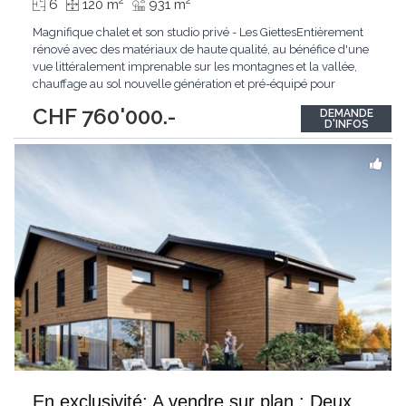
2
2
6
120 m
931 m
Magnifique chalet et son studio privé - Les GiettesEntièrement
rénové avec des matériaux de haute qualité, au bénéfice d'une
vue littéralement imprenable sur les montagnes et la vallée,
chauffage au sol nouvelle génération et pré-équipé pour
panneaux solaires, cet objet cache de multiples atouts à
CHF 760'000.-
DEMANDE
découvrir absolument.Érigé sur 3 étages, ce chalet allie charme
D'INFOS
et confort moderne.
...
En exclusivité: A vendre sur plan : Deux