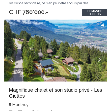
résidence secondaire, ce bien peut être acquis par des
personnes étrangères non résidentes au sens de la LFAIE. Erigé
CHF 760'000.-
DEMANDE
sur 3 niveaux, il dispose de nombreuses options optimisant son
D'INFOS
confort et sa fonctionnalité
...
Magnifique chalet et son studio privé - Les
Giettes
Monthey