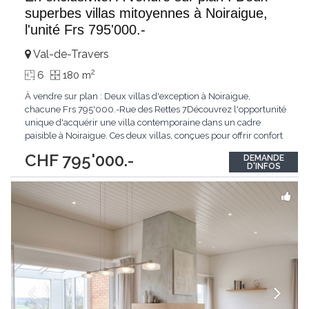
superbes villas mitoyennes à Noiraigue,
l'unité Frs 795'000.-
Val-de-Travers
2
6
180 m
À vendre sur plan : Deux villas d'exception à Noiraigue,
chacune Frs 795'000.-Rue des Rettes 7Découvrez l'opportunité
unique d'acquérir une villa contemporaine dans un cadre
paisible à Noiraigue. Ces deux villas, conçues pour offrir confort
et élégance, se distinguent par des espaces généreux et une
CHF 795'000.-
DEMANDE
architecture moderne.Villa 1 : Surface totale de 249 m² (avec
D'INFOS
sous-sol) et 178 m² de surface
...