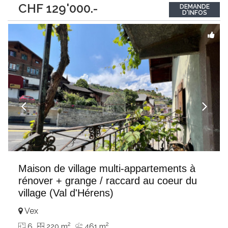
CHF 129'000.-
DEMANDE
magnifique terrain plat, privatif et entièrement clôturé de plus
D'INFOS
de 2’800 m², la propriété
...
Maison de village multi-appartements à
rénover + grange / raccard au coeur du
village (Val d'Hérens)
Vex
2
2
6
220 m
461 m