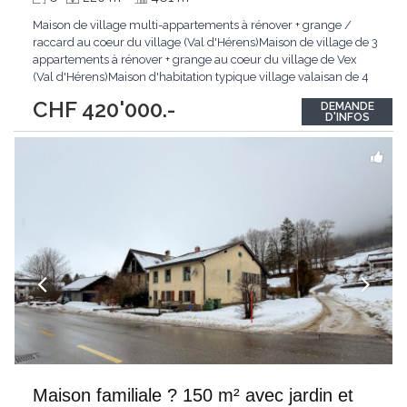
Maison de village multi-appartements à rénover + grange /
raccard au coeur du village (Val d'Hérens)Maison de village de 3
appartements à rénover + grange au coeur du village de Vex
(Val d'Hérens)Maison d'habitation typique village valaisan de 4
niveaux avec 2 appartements + combles avec galetas / réduit
CHF 420'000.-
DEMANDE
ainsi que d'une grange indépendante avec fort potentiel de
D'INFOS
transformation.1. Maison multi-appartements
...
Maison familiale ? 150 m² avec jardin et