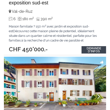
exposition sud-est
Val-de-Ruz
2
2
6
180 m
390 m
Maison familiale ? 150 m² avec jardin et exposition sud-
estDécouvrez cette maison pleine de potentiel, idéalement
située dans un quartier calme et résidentiel, parfaite pour les
familles à la recherche d'un cadre de vie paisible et
verdoyant.Cette propriété séduit par son jardin arboré et son
CHF 450'000.-
DEMANDE
exposition sud-est, garantissant une luminosité naturelle
D'INFOS
optimale tout au long de la journée.Développant
...