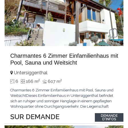
Charmantes 6 Zimmer Einfamilienhaus mit
Pool, Sauna und Weitsicht
Untersiggenthal
2
2
6
166 m
607 m
Charmantes 6 Zimmer Einfamilienhaus mit Pool, Sauna und
WeitsichtDieses Einfamilienhaus in Untersiggenthal befindet
sich an ruhiger und sonniger Hanglage in einem gepflegten
Wohnquartier ohne Durchgangsverkehr. Die Liegenschaft
überzeugt durch eine grosszügige Raumaufteilung, vielseitige
SUR DEMANDE
DEMANDE
Nebenflächen sowie attraktive Freizeitmöglichkeiten mit Sauna
D'INFOS
und eigenem Aussenpool. Das Haus wurde ursprünglich
...