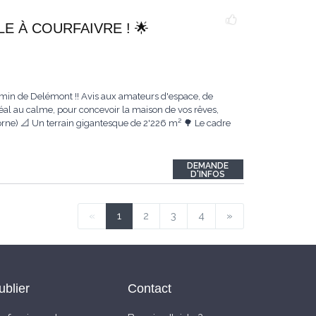
LE À COURFAIVRE ! 🌟
n de Delémont !! Avis aux amateurs d'espace, de
éal au calme, pour concevoir la maison de vos rêves,
Sorne) 📐 Un terrain gigantesque de 2'226 m² 🌳 Le cadre
DEMANDE
D'INFOS
«
1
2
3
4
»
ublier
Contact