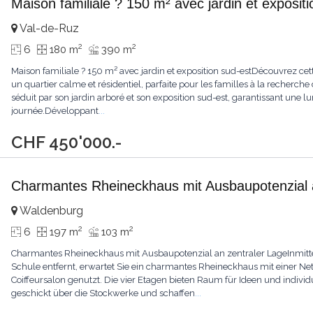
Maison familiale ? 150 m² avec jardin et exposit
Val-de-Ruz
2
2
6
180 m
390 m
Maison familiale ? 150 m² avec jardin et exposition sud-estDécouvrez cet
un quartier calme et résidentiel, parfaite pour les familles à la recherche
séduit par son jardin arboré et son exposition sud-est, garantissant une l
journée.Développant
...
CHF 450'000.-
Charmantes Rheineckhaus mit Ausbaupotenzial 
Waldenburg
2
2
6
197 m
103 m
Charmantes Rheineckhaus mit Ausbaupotenzial an zentraler LageInmitte
Schule entfernt, erwartet Sie ein charmantes Rheineckhaus mit einer N
Coiffeursalon genutzt. Die vier Etagen bieten Raum für Ideen und indivi
geschickt über die Stockwerke und schaffen
...