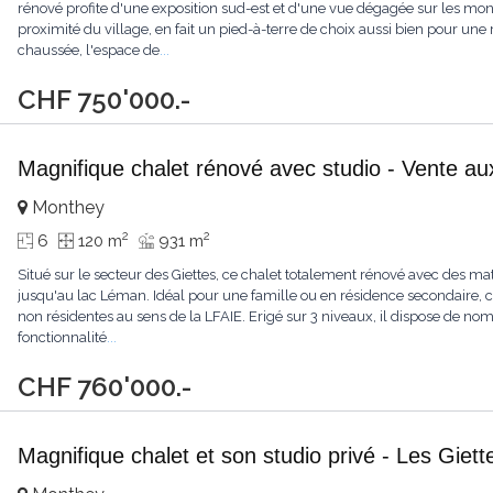
rénové profite d'une exposition sud-est et d'une vue dégagée sur les mo
proximité du village, en fait un pied-à-terre de choix aussi bien pour un
chaussée, l'espace de
...
CHF 750'000.-
Magnifique chalet rénové avec studio - Vente au
Monthey
2
2
6
120 m
931 m
Situé sur le secteur des Giettes, ce chalet totalement rénové avec des ma
jusqu'au lac Léman. Idéal pour une famille ou en résidence secondaire, 
non résidentes au sens de la LFAIE. Erigé sur 3 niveaux, il dispose de no
fonctionnalité
...
CHF 760'000.-
Magnifique chalet et son studio privé - Les Giett