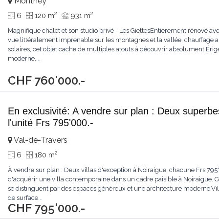
Monthey
2
2
6
120 m
931 m
Magnifique chalet et son studio privé - Les GiettesEntièrement rénové av
vue littéralement imprenable sur les montagnes et la vallée, chauffage 
solaires, cet objet cache de multiples atouts à découvrir absolument.Érigé
moderne.
...
CHF 760'000.-
En exclusivité: A vendre sur plan : Deux superbe
l'unité Frs 795'000.-
Val-de-Travers
2
6
180 m
À vendre sur plan : Deux villas d'exception à Noiraigue, chacune Frs 7
d'acquérir une villa contemporaine dans un cadre paisible à Noiraigue. Ce
se distinguent par des espaces généreux et une architecture moderne.Vill
de surface
...
CHF 795'000.-