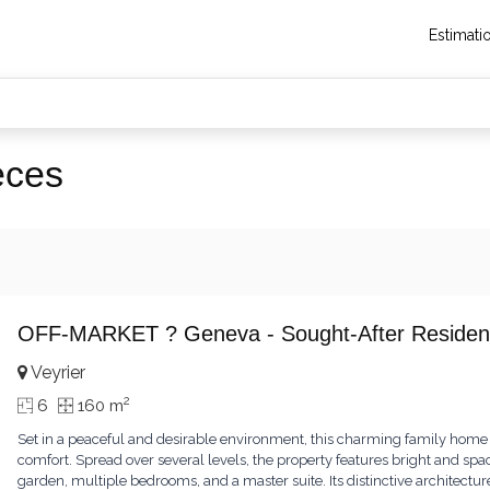
Estimati
èces
OFF-MARKET ? Geneva - Sought-After Resident
Veyrier
2
6
160 m
Set in a peaceful and desirable environment, this charming family home
comfort. Spread over several levels, the property features bright and spac
garden, multiple bedrooms, and a master suite. Its distinctive architect