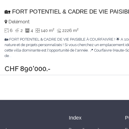
🏡 FORT POTENTIEL & CADRE DE VIE PAISIB
Delémont
2
2
6
2
4
140 m
2226 m
🏡 FORT POTENTIEL & CADRE DE VIE PAISIBLE À COURFAIVRE ! 🌟 A 10mi
nature et de projets personnalisés ! Si vous cherchez un emplacement id
cette villa dominante est l'opportunité de l'année. 📍 Courfaivre (Haute-
de
...
CHF 890'000.-
Index
P