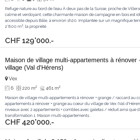
Refuge nature au bord de l’eau À deux pas de la Suisse, proche de Vill
calme et verdoyant, cette charmante maison de campagne en bois est i
accessible depuis Bâle, à environ 1h20. Implantée sur un magnifique terra
2’800 m², la propriété
...
CHF 129'000.-
Maison de village multi-appartements à rénover 
village (Val d'Hérens)
Vex
2
2
6
220 m
461 m
Maison de village multi-appartements à rénover + grange / raccard au co
appartements à rénover + grange au coeur du village de Vex (Val d'Hérens
niveaux avec 2 appartements + combles avec galetas / réduit ainsi que d
transformation.1. Maison multi-appartements
...
CHF 420'000.-