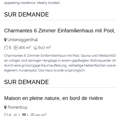
appealing residence. Ideally located
...
SUR DEMANDE
Charmantes 6 Zimmer Einfamilienhaus mit Pool,
Untersiggenthal
2
2
6
166 m
607 m
Charmantes 6 Zimmer Einfamilienhaus mit Pool, Sauna und WeitsichtDie
an ruhiger und sonniger Hanglage in einem gepflegten Wohnquartier o
durch eine grosszügige Raumaufteilung, vielseitige Nebenflächen sowie 
eigenem Aussenpool. Das Haus wurde ursprünglich
...
SUR DEMANDE
Maison en pleine nature, en bord de rivière
Porrentruy
2
6
1
1
90 m