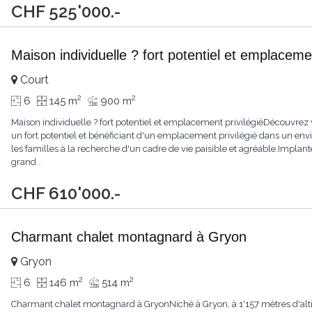
CHF 525'000.-
Maison individuelle ? fort potentiel et emplacemen
Court
2
2
6
145 m
900 m
Maison individuelle ? fort potentiel et emplacement privilégiéDécouvrez 
un fort potentiel et bénéficiant d'un emplacement privilégié dans un env
les familles à la recherche d'un cadre de vie paisible et agréable.Implan
grand
...
CHF 610'000.-
Charmant chalet montagnard à Gryon
Gryon
2
2
6
146 m
514 m
Charmant chalet montagnard à GryonNiché à Gryon, à 1'157 mètres d'altitu