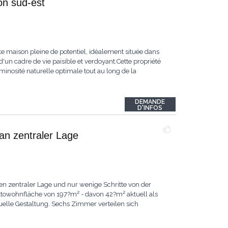
ion sud-est
te maison pleine de potentiel, idéalement située dans
 d'un cadre de vie paisible et verdoyant.Cette propriété
uminosité naturelle optimale tout au long de la
DEMANDE
D'INFOS
an zentraler Lage
n zentraler Lage und nur wenige Schritte von der
ettowohnfläche von 197?m² - davon 42?m² aktuell als
duelle Gestaltung. Sechs Zimmer verteilen sich