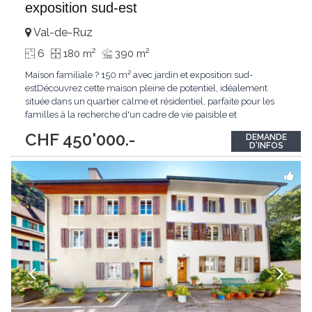
exposition sud-est
Val-de-Ruz
2
2
6
180 m
390 m
Maison familiale ? 150 m² avec jardin et exposition sud-
estDécouvrez cette maison pleine de potentiel, idéalement
située dans un quartier calme et résidentiel, parfaite pour les
familles à la recherche d'un cadre de vie paisible et
verdoyant.Cette propriété séduit par son jardin arboré et son
CHF 450'000.-
DEMANDE
exposition sud-est, garantissant une luminosité naturelle
D'INFOS
optimale tout au long de la journée.Développant
...