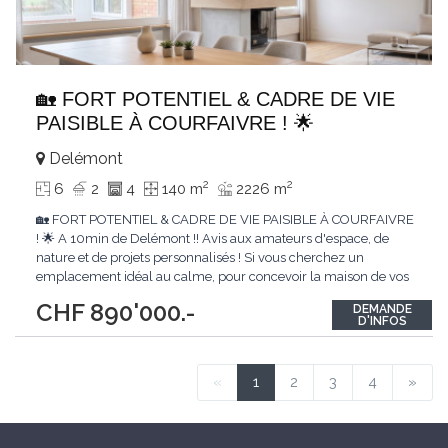
🏡 FORT POTENTIEL & CADRE DE VIE
PAISIBLE À COURFAIVRE ! 🌟
Delémont
2
2
6
2
4
140 m
2226 m
🏡 FORT POTENTIEL & CADRE DE VIE PAISIBLE À COURFAIVRE
! 🌟 A 10min de Delémont !! Avis aux amateurs d'espace, de
nature et de projets personnalisés ! Si vous cherchez un
emplacement idéal au calme, pour concevoir la maison de vos
rêves, cette villa dominante est l'opportunité de l'année. 📍
CHF 890'000.-
DEMANDE
Courfaivre (Haute-Sorne) 📐 Un terrain gigantesque de 2'226 m²
D'INFOS
🌳 Le cadre de
...
«
1
2
3
4
»