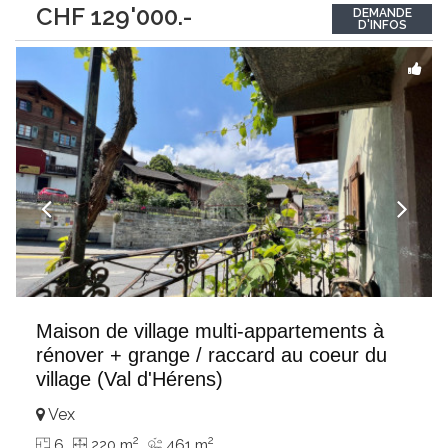
CHF 129'000.-
DEMANDE
magnifique terrain plat, privatif et entièrement clôturé de plus
D'INFOS
de 2’800 m², la propriété
...
Maison de village multi-appartements à
rénover + grange / raccard au coeur du
village (Val d'Hérens)
Vex
2
2
6
220 m
461 m