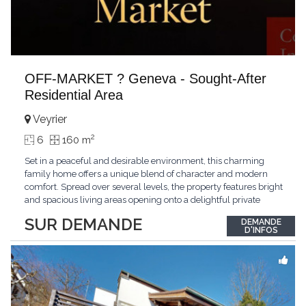
OFF-MARKET ? Geneva - Sought-After
Residential Area
Veyrier
2
6
160 m
Set in a peaceful and desirable environment, this charming
family home offers a unique blend of character and modern
comfort. Spread over several levels, the property features bright
and spacious living areas opening onto a delightful private
garden, multiple bedrooms, and a master suite. Its distinctive
SUR DEMANDE
DEMANDE
architecture and warm atmosphere make it a particularly
D'INFOS
appealing residence. Ideally located
...