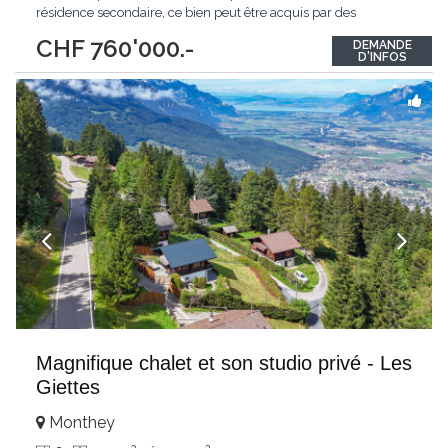
résidence secondaire, ce bien peut être acquis par des
personnes étrangères non résidentes au sens de la LFAIE. Erigé
CHF 760'000.-
DEMANDE
sur 3 niveaux, il dispose de nombreuses options optimisant son
D'INFOS
confort et sa fonctionnalité
...
Magnifique chalet et son studio privé - Les
Giettes
Monthey