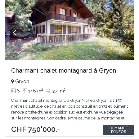
Charmant chalet montagnard à Gryon
Gryon
2
2
6
146 m
514 m
Charmant chalet montagnard à GryonNiché à Gryon, à 1'157
mètres d'altitude, ce chalet en bois construit en 1972 et joliment
rénové profite d'une exposition sud-est et d'une vue dégagée
sur les montagnes. Son cadre, entre calme de la montagne et
proximité du village, en fait un pied-à-terre de choix aussi bien
CHF 750'000.-
DEMANDE
pour une résidence principale que secondaire. Au rez-de-
D'INFOS
chaussée, l'espace de
...