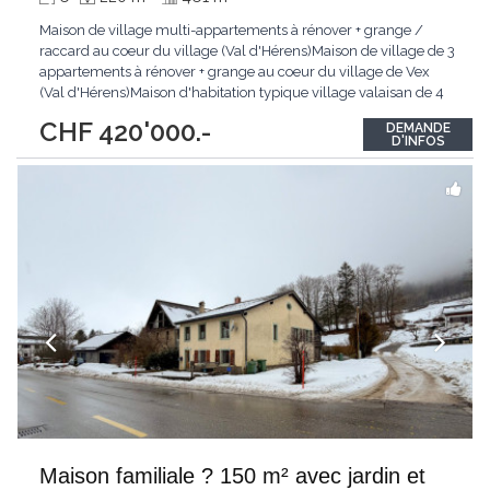
Maison de village multi-appartements à rénover + grange /
raccard au coeur du village (Val d'Hérens)Maison de village de 3
appartements à rénover + grange au coeur du village de Vex
(Val d'Hérens)Maison d'habitation typique village valaisan de 4
niveaux avec 2 appartements + combles avec galetas / réduit
CHF 420'000.-
DEMANDE
ainsi que d'une grange indépendante avec fort potentiel de
D'INFOS
transformation.1. Maison multi-appartements
...
Maison familiale ? 150 m² avec jardin et