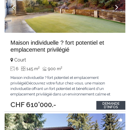
Maison individuelle ? fort potentiel et
emplacement privilégié
Court
2
2
6
145 m
900 m
Maison individuelle ? fort potentiel et emplacement
privilégiéDécouvrez votre futur chez-vous, une maison
individuelle offrant un fort potentiel et bénéficiant d'un
emplacement privilégié dans un environnement calme et
résidentiel.Ce bien est idéal pour les familles à la recherche d'un
CHF 610'000.-
DEMANDE
cadre de vie paisible et agréable.Implantée sur une belle
D'INFOS
parcelle, la maison est entourée d'un grand
...