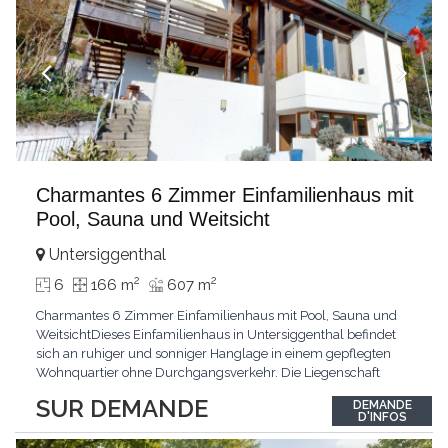
Charmantes 6 Zimmer Einfamilienhaus mit
Pool, Sauna und Weitsicht
Untersiggenthal
2
2
6
166 m
607 m
Charmantes 6 Zimmer Einfamilienhaus mit Pool, Sauna und
WeitsichtDieses Einfamilienhaus in Untersiggenthal befindet
sich an ruhiger und sonniger Hanglage in einem gepflegten
Wohnquartier ohne Durchgangsverkehr. Die Liegenschaft
überzeugt durch eine grosszügige Raumaufteilung, vielseitige
SUR DEMANDE
DEMANDE
Nebenflächen sowie attraktive Freizeitmöglichkeiten mit Sauna
D'INFOS
und eigenem Aussenpool. Das Haus wurde ursprünglich
...