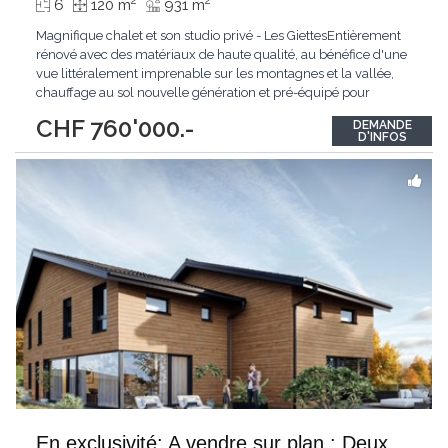
2
2
6
120 m
931 m
Magnifique chalet et son studio privé - Les GiettesEntièrement
rénové avec des matériaux de haute qualité, au bénéfice d'une
vue littéralement imprenable sur les montagnes et la vallée,
chauffage au sol nouvelle génération et pré-équipé pour
panneaux solaires, cet objet cache de multiples atouts à
CHF 760'000.-
DEMANDE
découvrir absolument.Érigé sur 3 étages, ce chalet allie charme
D'INFOS
et confort moderne.
...
En exclusivité: A vendre sur plan : Deux