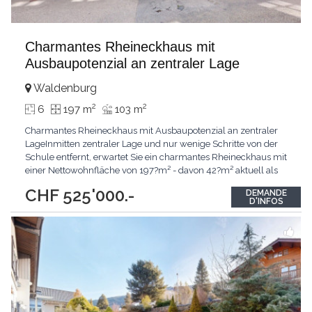
Charmantes Rheineckhaus mit
Ausbaupotenzial an zentraler Lage
Waldenburg
2
2
6
197 m
103 m
Charmantes Rheineckhaus mit Ausbaupotenzial an zentraler
LageInmitten zentraler Lage und nur wenige Schritte von der
Schule entfernt, erwartet Sie ein charmantes Rheineckhaus mit
einer Nettowohnfläche von 197?m² - davon 42?m² aktuell als
Coiffeursalon genutzt. Die vier Etagen bieten Raum für Ideen
CHF 525'000.-
DEMANDE
und individuelle Gestaltung. Sechs Zimmer verteilen sich
D'INFOS
geschickt über die Stockwerke und schaffen
...