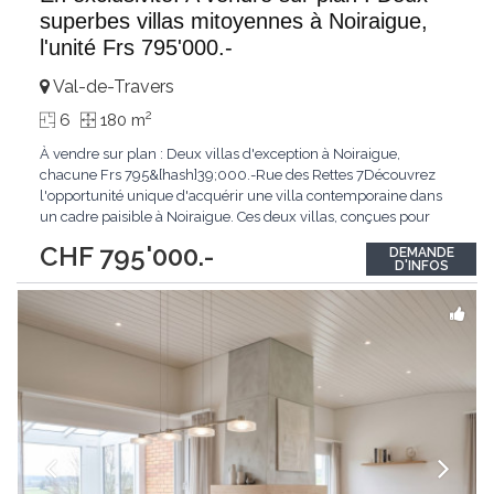
superbes villas mitoyennes à Noiraigue,
l'unité Frs 795'000.-
Val-de-Travers
2
6
180 m
À vendre sur plan : Deux villas d'exception à Noiraigue,
chacune Frs 795&[hash]39;000.-Rue des Rettes 7Découvrez
l'opportunité unique d'acquérir une villa contemporaine dans
un cadre paisible à Noiraigue. Ces deux villas, conçues pour
offrir confort et élégance, se distinguent par des espaces
CHF 795'000.-
DEMANDE
généreux et une architecture moderne.Villa 1 : Surface totale de
D'INFOS
249 m² (avec sous-sol) et 178
...