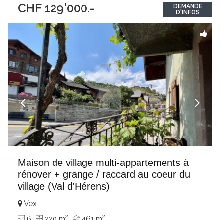
CHF 129'000.-
DEMANDE
magnifique terrain plat, privatif et entièrement clôturé de plus
D'INFOS
de 2’800 m², la propriété
...
Maison de village multi-appartements à
rénover + grange / raccard au coeur du
village (Val d'Hérens)
Vex
2
2
6
220 m
461 m