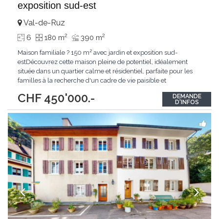
exposition sud-est
Val-de-Ruz
2
2
6
180 m
390 m
Maison familiale ? 150 m² avec jardin et exposition sud-
estDécouvrez cette maison pleine de potentiel, idéalement
située dans un quartier calme et résidentiel, parfaite pour les
familles à la recherche d'un cadre de vie paisible et
verdoyant.Cette propriété séduit par son jardin arboré et son
CHF 450'000.-
DEMANDE
exposition sud-est, garantissant une luminosité naturelle
D'INFOS
optimale tout au long de la journée.Développant
...