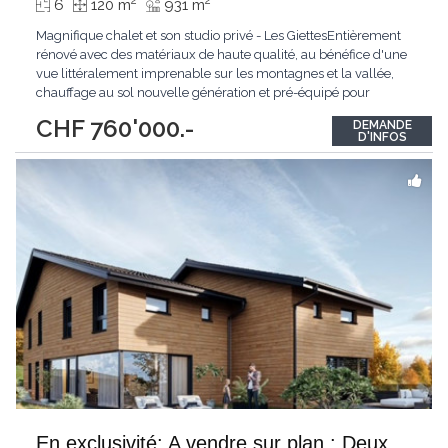
2
2
6
120 m
931 m
Magnifique chalet et son studio privé - Les GiettesEntièrement
rénové avec des matériaux de haute qualité, au bénéfice d'une
vue littéralement imprenable sur les montagnes et la vallée,
chauffage au sol nouvelle génération et pré-équipé pour
panneaux solaires, cet objet cache de multiples atouts à
CHF 760'000.-
DEMANDE
découvrir absolument.Érigé sur 3 étages, ce chalet allie charme
D'INFOS
et confort moderne.
...
En exclusivité: A vendre sur plan : Deux