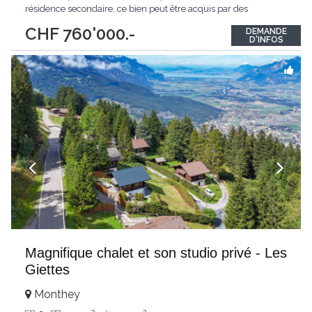
résidence secondaire, ce bien peut être acquis par des
personnes étrangères non résidentes au sens de la LFAIE. Erigé
CHF 760'000.-
DEMANDE
sur 3 niveaux, il dispose de nombreuses options optimisant son
D'INFOS
confort et sa fonctionnalité
...
Magnifique chalet et son studio privé - Les
Giettes
Monthey