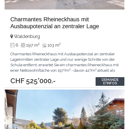
Charmantes Rheineckhaus mit
Ausbaupotenzial an zentraler Lage
Waldenburg
2
2
6
197 m
103 m
Charmantes Rheineckhaus mit Ausbaupotenzial an zentraler
LageInmitten zentraler Lage und nur wenige Schritte von der
Schule entfernt, erwartet Sie ein charmantes Rheineckhaus mit
einer Nettowohnfläche von 197?m² - davon 42?m² aktuell als
Coiffeursalon genutzt. Die vier Etagen bieten Raum für Ideen
CHF 525'000.-
DEMANDE
und individuelle Gestaltung. Sechs Zimmer verteilen sich
D'INFOS
geschickt über die Stockwerke und schaffen
...