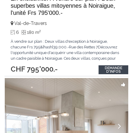
superbes villas mitoyennes à Noiraigue,
l'unité Frs 795'000.-
Val-de-Travers
2
6
180 m
À vendre sur plan : Deux villas d'exception à Noiraigue,
chacune Frs 795&[hash]39;000.-Rue des Rettes 7Découvrez
l'opportunité unique d'acquérir une villa contemporaine dans
un cadre paisible à Noiraigue. Ces deux villas, conçues pour
offrir confort et élégance, se distinguent par des espaces
CHF 795'000.-
DEMANDE
généreux et une architecture moderne.Villa 1 : Surface totale de
D'INFOS
249 m² (avec sous-sol) et 178
...