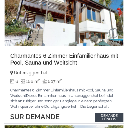
Charmantes 6 Zimmer Einfamilienhaus mit
Pool, Sauna und Weitsicht
Untersiggenthal
2
2
6
166 m
607 m
Charmantes 6 Zimmer Einfamilienhaus mit Pool, Sauna und
WeitsichtDieses Einfamilienhaus in Untersiggenthal befindet
sich an ruhiger und sonniger Hanglage in einem gepflegten
Wohnquartier ohne Durchgangsverkehr. Die Liegenschaft
überzeugt durch eine grosszügige Raumaufteilung, vielseitige
SUR DEMANDE
DEMANDE
Nebenflächen sowie attraktive Freizeitmöglichkeiten mit Sauna
D'INFOS
und eigenem Aussenpool. Das Haus wurde ursprünglich
...