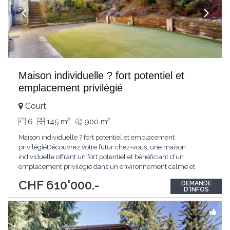
Maison individuelle ? fort potentiel et
emplacement privilégié
Court
2
2
6
145 m
900 m
Maison individuelle ? fort potentiel et emplacement
privilégiéDécouvrez votre futur chez-vous, une maison
individuelle offrant un fort potentiel et bénéficiant d'un
emplacement privilégié dans un environnement calme et
résidentiel.Ce bien est idéal pour les familles à la recherche d'un
CHF 610'000.-
DEMANDE
cadre de vie paisible et agréable.Implantée sur une belle
D'INFOS
parcelle, la maison est entourée d'un grand
...