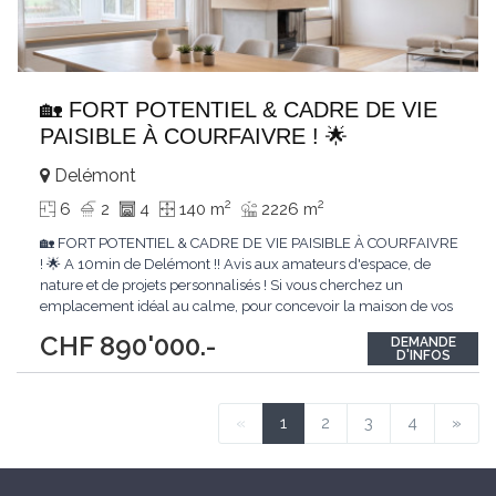
🏡 FORT POTENTIEL & CADRE DE VIE
PAISIBLE À COURFAIVRE ! 🌟
Delémont
2
2
6
2
4
140 m
2226 m
🏡 FORT POTENTIEL & CADRE DE VIE PAISIBLE À COURFAIVRE
! 🌟 A 10min de Delémont !! Avis aux amateurs d'espace, de
nature et de projets personnalisés ! Si vous cherchez un
emplacement idéal au calme, pour concevoir la maison de vos
rêves, cette villa dominante est l'opportunité de l'année. 📍
CHF 890'000.-
DEMANDE
Courfaivre (Haute-Sorne) 📐 Un terrain gigantesque de 2'226 m²
D'INFOS
🌳 Le cadre de
...
«
1
2
3
4
»