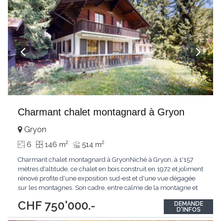
Charmant chalet montagnard à Gryon
Gryon
2
2
6
146 m
514 m
Charmant chalet montagnard à GryonNiché à Gryon, à 1'157
mètres d'altitude, ce chalet en bois construit en 1972 et joliment
rénové profite d'une exposition sud-est et d'une vue dégagée
sur les montagnes. Son cadre, entre calme de la montagne et
proximité du village, en fait un pied-à-terre de choix aussi bien
CHF 750'000.-
DEMANDE
pour une résidence principale que secondaire. Au rez-de-
D'INFOS
chaussée, l'espace de
...