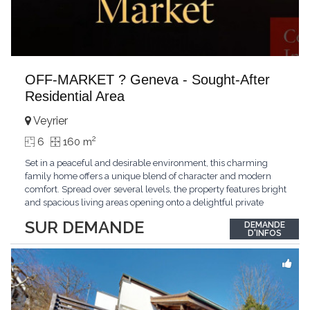
OFF-MARKET ? Geneva - Sought-After
Residential Area
Veyrier
2
6
160 m
Set in a peaceful and desirable environment, this charming
family home offers a unique blend of character and modern
comfort. Spread over several levels, the property features bright
and spacious living areas opening onto a delightful private
garden, multiple bedrooms, and a master suite. Its distinctive
SUR DEMANDE
DEMANDE
architecture and warm atmosphere make it a particularly
D'INFOS
appealing residence. Ideally located
...