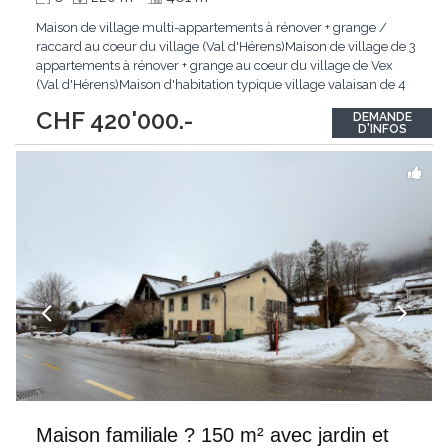
Maison de village multi-appartements à rénover + grange /
raccard au coeur du village (Val d'Hérens)Maison de village de 3
appartements à rénover + grange au coeur du village de Vex
(Val d'Hérens)Maison d'habitation typique village valaisan de 4
niveaux avec 2 appartements + combles avec galetas / réduit
CHF 420'000.-
DEMANDE
ainsi que d'une grange indépendante avec fort potentiel de
D'INFOS
transformation.1. Maison multi-appartements
...
Maison familiale ? 150 m² avec jardin et