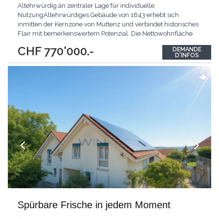
Altehrwürdig an zentraler Lage für individuelle
NutzungAltehrwürdiges Gebäude von 1643 erhebt sich
inmitten der Kernzone von Muttenz und verbindet historisches
Flair mit bemerkenswertem Potenzial. Die Nettowohnfläche
von 111 m2 bietet Raum für Ideen, während der grosszügige
CHF 770'000.-
DEMANDE
Eingangsbereich von 25 m2 durch vielseitige Verwendbarkeit
D'INFOS
überzeugt. Eine angrenzende Schür mit Rund 39 m2 eröffnet
...
Spürbare Frische in jedem Moment