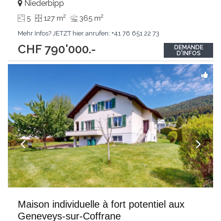
Niederbipp
2
2
5
127 m
365 m
Mehr Infos? JETZT hier anrufen: +41 76 651 22 73
CHF 790'000.-
DEMANDE
D'INFOS
Maison individuelle à fort potentiel aux
Geneveys-sur-Coffrane