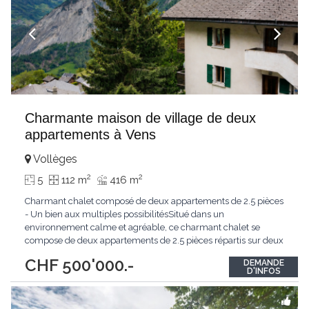
Charmante maison de village de deux
appartements à Vens
Vollèges
2
2
5
112 m
416 m
Charmant chalet composé de deux appartements de 2.5 pièces
- Un bien aux multiples possibilitésSitué dans un
environnement calme et agréable, ce charmant chalet se
compose de deux appartements de 2.5 pièces répartis sur deux
niveaux. Son agencement offre une grande flexibilité
CHF 500'000.-
DEMANDE
d'utilisation, permettant aussi bien de réunir les deux logements
D'INFOS
afin de créer une habitation familiale spacieuse
...