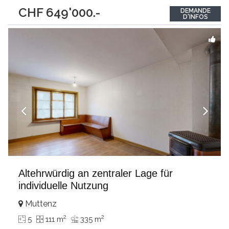
(Wärmepumpe), Parkett, modernste Küchen und Bäder, neues
CHF 649'000.-
DEMANDE
DachPasst für:Paare oder junge FamilienKLARTEXT:
D'INFOS
spektakuläres Wohnen auf mehreren Ebenen mit dem Gefühl
eines ganzen Hauses.Interessiert?
...
Altehrwürdig an zentraler Lage für
individuelle Nutzung
Muttenz
2
2
5
111 m
335 m