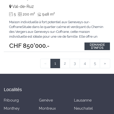
Val-de-Ruz
2
2
5
200 m
948 m
Maison individuelle à fort potentiel aux Geneveys-sur-
CoffraneSituée dans le quartier calme et verdoyant du Chemin
des Vergers aux Geneveys-sur-Coffrane, cette maison
individuelle est idéale pour une vie de famille. Elle offre un
cadre de vie villageois paisible tout en restant très proche des
CHF 850'000.-
DEMANDE
commodités et des grands axes. Vous rejoindrez Neuchâtel ou
D'INFOS
La Chaux-de-Fonds en seulement quelques
...
«
1
2
3
4
5
»
Localités
Fribourg
Genève
Lausanne
Monthey
Montreux
Neuchatel