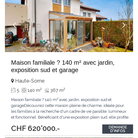
Maison familiale ? 140 m² avec jardin,
exposition sud et garage
Haute-Sorne
2
2
5
140 m
367 m
Maison familiale ? 140 m² avec jardin, exposition sud et
garageDécouvrez cette maison pleine de charme, idéale pour
les familles à la recherche d'un cadre de vie paisible, lumineux
et fonctionnel. Bénéficiant d'une exposition plein sud, elle profite
d'une luminosité naturelle optimale tout au long de la journée,
CHF 620'000.-
DEMANDE
sublimée par un jardin privatif propice à la détente et aux
D'INFOS
moments conviviaux.
...