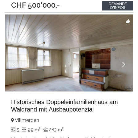
CHF 500'000.-
DEMANDE
Besonnung und erschlossener Infrastruktur. Grundstück
D'INFOS
Haseneggweg 1 (Parzelle 475):Das Grundstück ist aktuell mit
einem älteren
...
Historisches Doppeleinfamilienhaus am
Waldrand mit Ausbaupotenzial
Villmergen
2
2
5
99 m
283 m