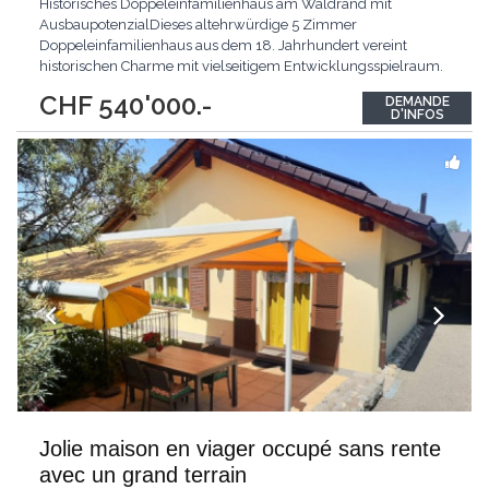
Historisches Doppeleinfamilienhaus am Waldrand mit
AusbaupotenzialDieses altehrwürdige 5 Zimmer
Doppeleinfamilienhaus aus dem 18. Jahrhundert vereint
historischen Charme mit vielseitigem Entwicklungsspielraum.
Die geschützte Baute bietet rund 99 m2 Nettowohnfläche sowie
CHF 540'000.-
DEMANDE
einen grosszügigen Dachstock mit weiteren 99 m2, der
D'INFOS
enormes Ausbaupotenzial eröffnet. Als oberstes Haus eines
ruhigen Quartiers
...
Jolie maison en viager occupé sans rente
avec un grand terrain