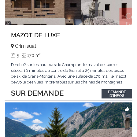
MAZOT DE LUXE
Grimisuat
2
5
170 m
Perche? sur les hauteurs de Champlan, le mazot de luxe est
situé à 10 minutes du centre de Sion et à 25 minutes des pistes
de ski de Crans-Montana. Avec une suface de 170 m2 , le mazot
de?voile des vues imprenables sur les chaines de montagnes
environnantes. Les inte?rieurs sont lumineux et l'agencement
SUR DEMANDE
DEMANDE
est pense? pour un confort de vie en famille. Le mazot be?ne?
D'INFOS
ficie d'une large pie?ce
...