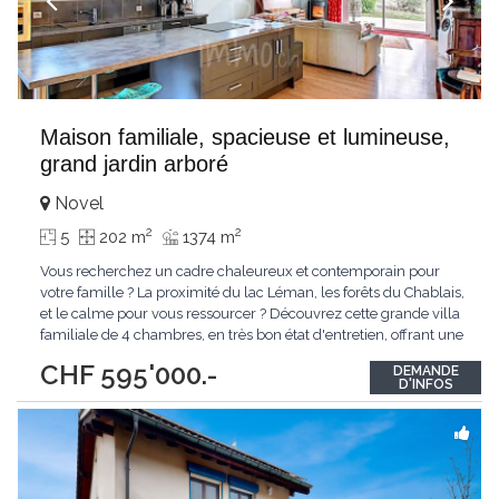
Maison familiale, spacieuse et lumineuse,
grand jardin arboré
Novel
2
2
5
202 m
1374 m
Vous recherchez un cadre chaleureux et contemporain pour
votre famille ? La proximité du lac Léman, les forêts du Chablais,
et le calme pour vous ressourcer ? Découvrez cette grande villa
familiale de 4 chambres, en très bon état d'entretien, offrant une
surface totale d'environ 200 m2, de beaux volumes, un grand
CHF 595'000.-
DEMANDE
jardin et une possibilité d'extension pour un second petit
D'INFOS
logement (dans les
...