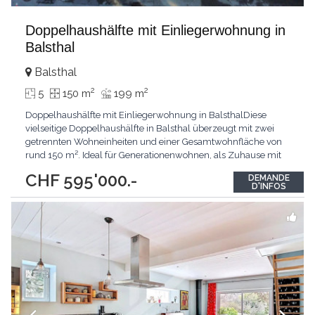
Doppelhaushälfte mit Einliegerwohnung in
Balsthal
Balsthal
2
2
5
150 m
199 m
Doppelhaushälfte mit Einliegerwohnung in BalsthalDiese
vielseitige Doppelhaushälfte in Balsthal überzeugt mit zwei
getrennten Wohneinheiten und einer Gesamtwohnfläche von
rund 150 m². Ideal für Generationenwohnen, als Zuhause mit
Einliegerwohnung oder zur Vermietung.Haupthaus: 3.5
CHF 595'000.-
DEMANDE
Zimmer, ca. 103 m²Das Haupthaus bietet ein grosszügiges und
D'INFOS
lichtdurchflutetes Raumkonzept. Herzstück ist die
...