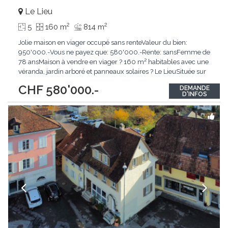
Le Lieu
2
2
5
160 m
814 m
Jolie maison en viager occupé sans renteValeur du bien:
950'000.-Vous ne payez que: 580'000.-Rente: sansFemme de
78 ansMaison à vendre en viager ? 160 m² habitables avec une
véranda, jardin arboré et panneaux solaires ? Le LieuSituée sur
la charmante commune du Lieu, dans un environnement
CHF 580'000.-
DEMANDE
paisible et verdoyant, cette agréable maison séduira les
D'INFOS
amateurs de nature, de lumière et de confort.
...