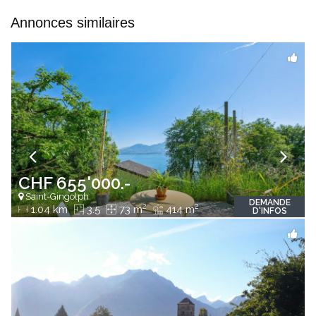
Annonces similaires
CHF 655'000.-
Saint-Gingolph
DEMANDE
2
2
1.04 km
3.5
73 m
414 m
D'INFOS