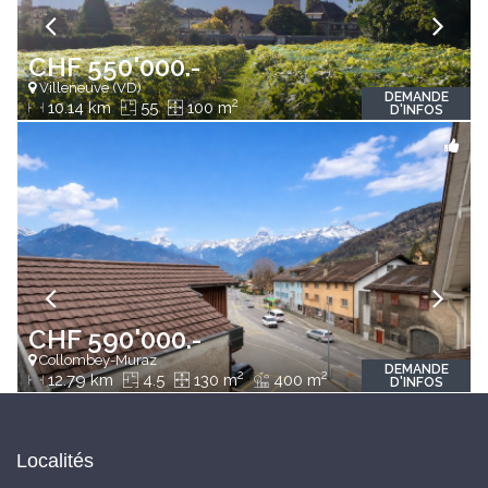
CHF 550'000.-
Villeneuve (VD)
DEMANDE
2
10.14 km
55
100 m
D'INFOS
CHF 590'000.-
Collombey-Muraz
DEMANDE
2
2
12.79 km
4.5
130 m
400 m
D'INFOS
Localités