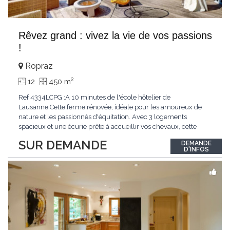
Rêvez grand : vivez la vie de vos passions
!
Ropraz
2
12
450 m
Ref 4334LCPG :A 10 minutes de l'école hôtelier de
Lausanne.Cette ferme rénovée, idéale pour les amoureux de
nature et les passionnés d'équitation. Avec 3 logements
spacieux et une écurie prête à accueillir vos chevaux, cette
propriété rare offre un cadre de vie unique, mêlant charme
SUR DEMANDE
DEMANDE
authentique et confort moderne. - 3 logements confortables :
D'INFOS
duplex 2,5 pièces, duplex 4,5 pièces avec
...