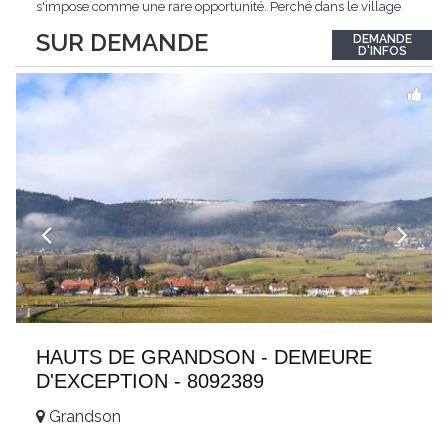
s'impose comme une rare opportunité. Perché dans le village
de Schönried, il dévoile une vue panoramique saisissante sur la
SUR DEMANDE
DEMANDE
station et les sommets qui l'encadrent, un spectacle qui change
D'INFOS
au fil des saisons. Avec
...
HAUTS DE GRANDSON - DEMEURE
D'EXCEPTION - 8092389
Grandson