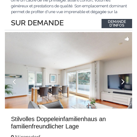
offre un cadre de vie privilégié, alliant confort, volumes
généreux et prestations de qualité. Son emplacement dominant
permet de profiter d'une vue imprenable et dégagée sur la
région.Répartie sur deux niveaux et un sous-sol entièrement
SUR DEMANDE
DEMANDE
excavé, cette villa propose une surface habitable utile de plus
D'INFOS
de 260 m², soigneusement
...
Stilvolles Doppeleinfamilienhaus an
familienfreundlicher Lage