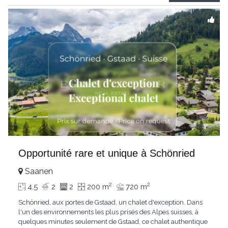
Gstaad et les sommets
...
Opportunité rare et unique à Schönried
Saanen
2
2
4.5
2
2
200 m
720 m
Schönried, aux portes de Gstaad, un chalet d'exception. Dans
l'un des environnements les plus prisés des Alpes suisses, à
quelques minutes seulement de Gstaad, ce chalet authentique