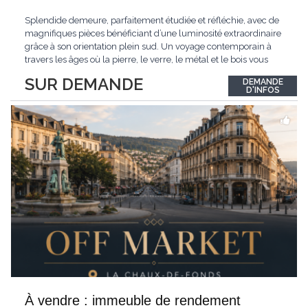
Splendide demeure, parfaitement étudiée et réfléchie, avec de
magnifiques pièces bénéficiant d’une luminosité extraordinaire
grâce à son orientation plein sud. Un voyage contemporain à
travers les âges où la pierre, le verre, le métal et le bois vous
confèrent une atmosphère unique et douce. Située sur les hauts
SUR DEMANDE
DEMANDE
de Grandson, entourée de nature et d’un verger de fruitiers, et
...
D'INFOS
À vendre : immeuble de rendement