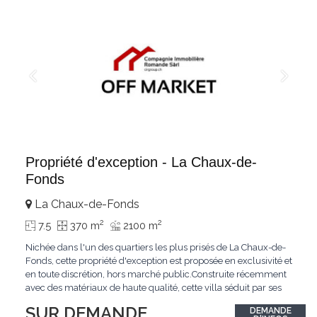
Propriété d'exception - La Chaux-de-
Fonds
La Chaux-de-Fonds
2
2
7.5
370 m
2100 m
Nichée dans l'un des quartiers les plus prisés de La Chaux-de-
Fonds, cette propriété d'exception est proposée en exclusivité et
en toute discrétion, hors marché public.Construite récemment
avec des matériaux de haute qualité, cette villa séduit par ses
lignes modernes, ses volumes généreux et une luminosité
SUR DEMANDE
DEMANDE
remarquable.L'espace de vie s'ouvre sur un jardin avec piscine,