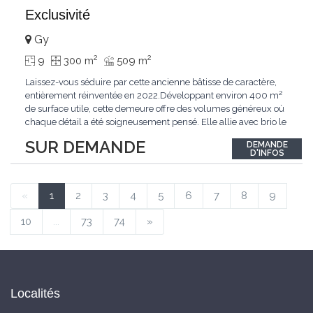
Exclusivité
Gy
2
2
9
300 m
509 m
Laissez-vous séduire par cette ancienne bâtisse de caractère,
entièrement réinventée en 2022.Développant environ 400 m²
de surface utile, cette demeure offre des volumes généreux où
chaque détail a été soigneusement pensé. Elle allie avec brio le
confort moderne aux performances énergétiques
SUR DEMANDE
DEMANDE
contemporaines. Sa distribution harmonieuse et fonctionnelle a
D'INFOS
été conçue pour répondre
...
«
1
2
3
4
5
6
7
8
9
10
...
73
74
»
Localités