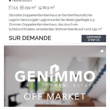
Nürensdorf
2
2
5.5
159 m
803 m
Stilvolles Doppeleinfamilienhaus an familienfreundlicher
LageAn bevorzugter Lage erwartet Sie dieses gepflegte 5.5-
Zimmer-Doppeleinfamilienhaus, das durch ein
lichtdurchflutetes, einladendes Wohnambiente auf rund 159 m²
überzeugt. Dank stetigem Unterhalt präsentiert sich die
SUR DEMANDE
DEMANDE
Liegenschaft in einem hervorragenden Zustand und vereint
D'INFOS
zeitgemässen Wohnkomfort perfekt mit nachhaltiger
Technik.Im Zentrum
...