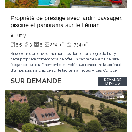
Propriété de prestige avec jardin paysager,
piscine et panorama sur le Léman
Lutry
2
2
5.5
3
5
224 m
1734 m
Située dans un environnement résidentiel privilégié de Lutry,
cette propriété contemporaine offre un cadre de vie d’une rare
élégance, où le raffinement des matériaux rencontre la sérénité
d’un panorama unique sur le lac Léman et les Alpes. Conçue
avec soin jusque dans les moindres détails, la propriété se
SUR DEMANDE
DEMANDE
distingue par ses espaces généreux et son atmosphère
D'INFOS
résolument harmonieuse. Caractéristiques
...