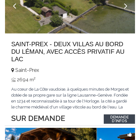
SAINT-PREX - DEUX VILLAS AU BORD
DU LÉMAN, AVEC ACCÈS PRIVATIF AU
LAC
Saint-Prex
2
2694 m
Au cœur de La Côte vaudoise, à quelques minutes de Morges et
dotée de sa propre gare sur la ligne Lausanne–Genève. Fondée
en 1234 et reconnaissable à sa tour de l'Horloge, la cité a gardé
le charme médiéval d'un village viticole au bord de l'eau. La
commune allie la tranquillité d'un cadre préservé à la proximité
SUR DEMANDE
DEMANDE
immédiate des villes. Dans cet environnement privilégié, une
D'INFOS
propriété
...