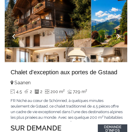
Chalet d'exception aux portes de Gstaad
Saanen
2
2
4.5
2
2
200 m
729 m
FR Niché au cœur de Schönried, à quelques minutes
seulement de Gstaad, ce chalet traditionnel de 4,5 pièces offre
un cadre de vie exceptionnel dans l'une des destinations alpines
les plus prisées au monde. Avec ses quelque 200 m² habitables
implantés sur un terrain de 729 m², le bien bénéficie d'une
SUR DEMANDE
DEMANDE
situation dominante offrant une vue dégagée sur le village de
D'INFOS