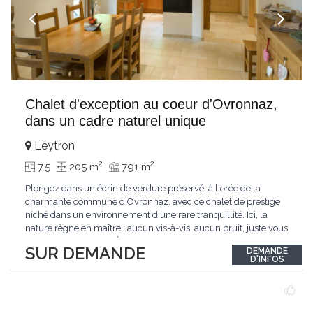
Chalet d'exception au coeur d'Ovronnaz,
dans un cadre naturel unique
Leytron
2
2
7.5
205 m
791 m
Plongez dans un écrin de verdure préservé, à l'orée de la
charmante commune d'Ovronnaz, avec ce chalet de prestige
niché dans un environnement d'une rare tranquillité. Ici, la
nature règne en maître : aucun vis-à-vis, aucun bruit, juste vous
et l'immensité alpine.Édifié en 2010, ce bien unique se distingue
SUR DEMANDE
DEMANDE
par ses finitions de très haut standing et ses matériaux nobles.
D'INFOS
Le bois de mélèze
...