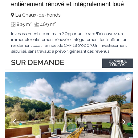
entièrement rénové et intégralement loué
La Chaux-de-Fonds
2
2
805 m
469 m
Investissement clé en main ? Opportunité rare !Découvrez un
immeuble entièrement rénové et intégralement loué, offrant un
rendement locatif annuel de CHF 180'000.?.Un investissement
sécurisé, sans travaux à prévoir, générant des revenus
immédiats.N'hésitez pas à me contacter pour obtenir davantage
SUR DEMANDE
DEMANDE
d'informations ou recevoir le dossier.
D'INFOS