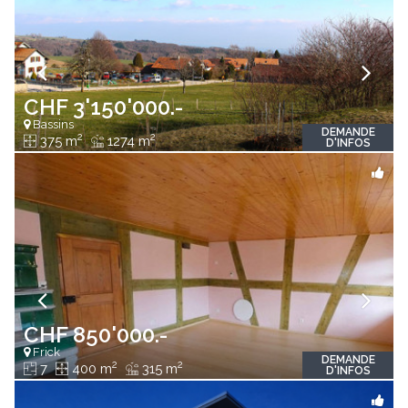
CHF 3'150'000.-
Bassins
DEMANDE
2
2
375 m
1274 m
D'INFOS
CHF 850'000.-
Frick
DEMANDE
2
2
7
400 m
315 m
D'INFOS