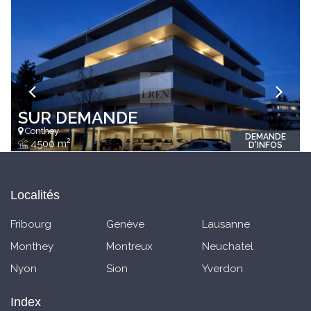
SUR DEMANDE
Conthey
DEMANDE
2
4500 m
D'INFOS
Localités
Fribourg
Genève
Lausanne
Monthey
Montreux
Neuchatel
Nyon
Sion
Yverdon
Index