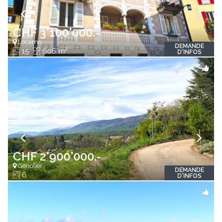
CHF 3'100'000.-
Locarno
DEMANDE
2
15
606 m
D'INFOS
CHF 2'900'000.-
Genolier
DEMANDE
6
D'INFOS