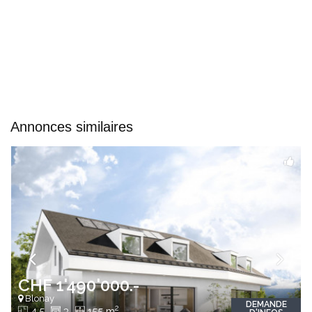
Annonces similaires
CHF 1'490'000.-
Blonay
DEMANDE
2
4.5
3
155 m