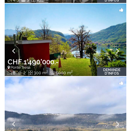
D'INFOS
CHF 1'490'000.-
Ponte Tresa
DEMANDE
2
2
8
2
300 m
5000 m
D'INFOS