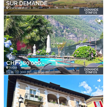
SUR DEMANDE
Grandson
DEMANDE
D'INFOS
CHF 980'000.-
Bodio
DEMANDE
2
2
11
300 m
650 m
D'INFOS