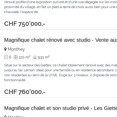
rénové profite d'une exposition sud-est et d'une vue dégagée sur les mo
proximité du village, en fait un pied-à-terre de choix aussi bien pour un
chaussée, l'espace de
...
CHF 750'000.-
Magnifique chalet rénové avec studio - Vente au
Monthey
2
2
6
120 m
931 m
Situé sur le secteur des Giettes, ce chalet totalement rénové avec des ma
jusqu'au lac Léman. Idéal pour une famille ou en résidence secondaire, 
non résidentes au sens de la LFAIE. Erigé sur 3 niveaux, il dispose de no
fonctionnalité
...
CHF 760'000.-
Magnifique chalet et son studio privé - Les Giett