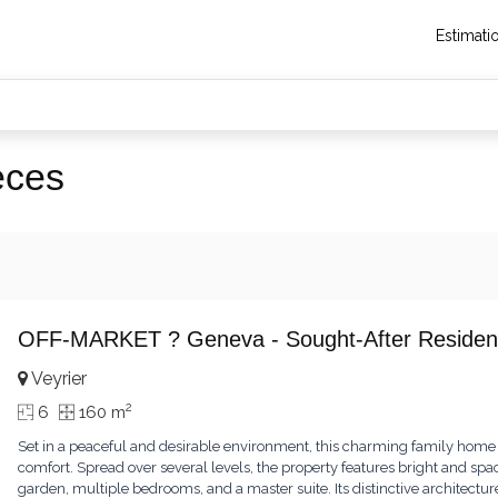
Estimati
èces
OFF-MARKET ? Geneva - Sought-After Resident
Veyrier
2
6
160 m
Set in a peaceful and desirable environment, this charming family home
comfort. Spread over several levels, the property features bright and spac
garden, multiple bedrooms, and a master suite. Its distinctive architect