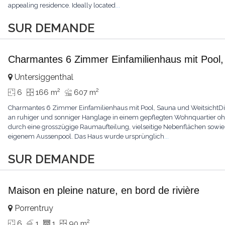
appealing residence. Ideally located
...
SUR DEMANDE
Charmantes 6 Zimmer Einfamilienhaus mit Pool,
Untersiggenthal
2
2
6
166 m
607 m
Charmantes 6 Zimmer Einfamilienhaus mit Pool, Sauna und WeitsichtDie
an ruhiger und sonniger Hanglage in einem gepflegten Wohnquartier o
durch eine grosszügige Raumaufteilung, vielseitige Nebenflächen sowie 
eigenem Aussenpool. Das Haus wurde ursprünglich
...
SUR DEMANDE
Maison en pleine nature, en bord de rivière
Porrentruy
2
6
1
1
90 m