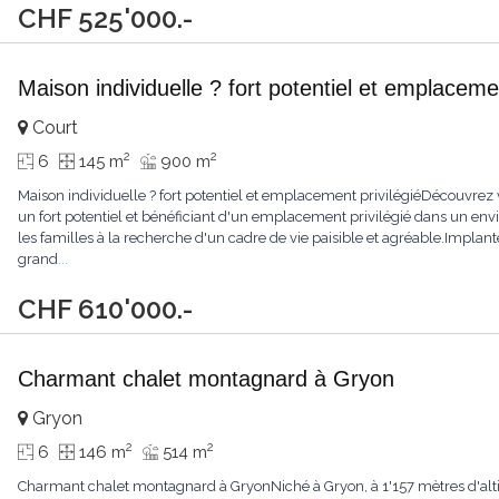
CHF 525'000.-
Maison individuelle ? fort potentiel et emplacemen
Court
2
2
6
145 m
900 m
Maison individuelle ? fort potentiel et emplacement privilégiéDécouvrez 
un fort potentiel et bénéficiant d'un emplacement privilégié dans un env
les familles à la recherche d'un cadre de vie paisible et agréable.Implan
grand
...
CHF 610'000.-
Charmant chalet montagnard à Gryon
Gryon
2
2
6
146 m
514 m
Charmant chalet montagnard à GryonNiché à Gryon, à 1'157 mètres d'altitu