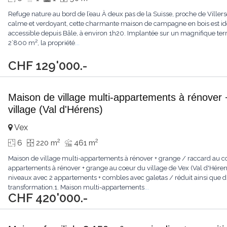
Refuge nature au bord de l’eau À deux pas de la Suisse, proche de Vill
calme et verdoyant, cette charmante maison de campagne en bois est i
accessible depuis Bâle, à environ 1h20. Implantée sur un magnifique terra
2’800 m², la propriété
...
CHF 129'000.-
Maison de village multi-appartements à rénover 
village (Val d'Hérens)
Vex
2
2
6
220 m
461 m
Maison de village multi-appartements à rénover + grange / raccard au co
appartements à rénover + grange au coeur du village de Vex (Val d'Hérens
niveaux avec 2 appartements + combles avec galetas / réduit ainsi que d
transformation.1. Maison multi-appartements
...
CHF 420'000.-