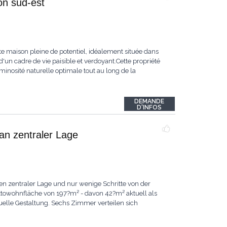
ion sud-est
te maison pleine de potentiel, idéalement située dans
 d'un cadre de vie paisible et verdoyant.Cette propriété
uminosité naturelle optimale tout au long de la
DEMANDE
D'INFOS
an zentraler Lage
n zentraler Lage und nur wenige Schritte von der
ettowohnfläche von 197?m² - davon 42?m² aktuell als
duelle Gestaltung. Sechs Zimmer verteilen sich