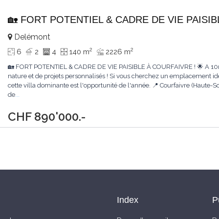
🏡 FORT POTENTIEL & CADRE DE VIE PAISIB
Delémont
2
2
6
2
4
140 m
2226 m
🏡 FORT POTENTIEL & CADRE DE VIE PAISIBLE À COURFAIVRE ! 🌟 A 10mi
nature et de projets personnalisés ! Si vous cherchez un emplacement id
cette villa dominante est l'opportunité de l'année. 📍 Courfaivre (Haute-
de
...
CHF 890'000.-
Index
P