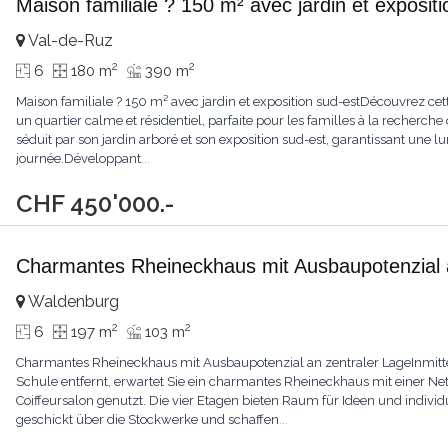
Maison familiale ? 150 m² avec jardin et exposit
Val-de-Ruz
2
2
6
180 m
390 m
Maison familiale ? 150 m² avec jardin et exposition sud-estDécouvrez cet
un quartier calme et résidentiel, parfaite pour les familles à la recherche
séduit par son jardin arboré et son exposition sud-est, garantissant une l
journée.Développant
...
CHF 450'000.-
Charmantes Rheineckhaus mit Ausbaupotenzial 
Waldenburg
2
2
6
197 m
103 m
Charmantes Rheineckhaus mit Ausbaupotenzial an zentraler LageInmitte
Schule entfernt, erwartet Sie ein charmantes Rheineckhaus mit einer N
Coiffeursalon genutzt. Die vier Etagen bieten Raum für Ideen und indivi
geschickt über die Stockwerke und schaffen
...