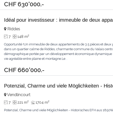
CHF 630'000.-
Idéal pour investisseur : immeuble de deux app
Riddes
2
7
148 m
Opportunité !Un immeuble de deux appartements de 3.5 pièces et deux p
dans un quartier calme de Riddes, charmante commune du Valais central.
démographique portée par un développement économique dynamique (no
vie agréable entre plaine et montagne.Le
...
CHF 660'000.-
Potenzial, Charme und viele Möglichkeiten - Hi
Vendlincourt
2
2
7
221 m
1704 m
Potenzial, Charme und viele Möglichkeiten - Historisches EFH aus 1850