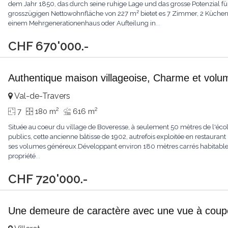
dem Jahr 1850, das durch seine ruhige Lage und das grosse Potenzial für 
grosszügigen Nettowohnfläche von 227 m² bietet es 7 Zimmer, 2 Küch
einem Mehrgenerationenhaus oder Aufteilung in
...
CHF 670'000.-
Authentique maison villageoise, Charme et vol
Val-de-Travers
2
2
7
180 m
616 m
Située au coeur du village de Boveresse, à seulement 50 mètres de l'écol
publics, cette ancienne bâtisse de 1902, autrefois exploitée en restaurant 
ses volumes généreux.Développant environ 180 mètres carrés habitable
propriété
...
CHF 720'000.-
Une demeure de caractère avec une vue à couper