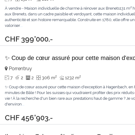
À vendre - Maison individuelle de charme à rénover aux Brenets131 m² habi
aux Brenets, dans un cadre paisible et verdoyant, cette maison individuel
authenticité et son histoire remarquable. Construite en 1780, elle offre
valoriser
...
CHF 399'000.-
✨ Coup de cœur assuré pour cette maison d'exc
Porrentruy
2
2
7
2
2
306 m
1232 m
✨ Coup de cœur assuré pour cette maison d'exception à Hagenbach, en 
minutes de Bâle ! Pour les suisses qui voudraient profiter des prix réduits 
vie ! À la recherche d'un bien rare aux prestations haut de gamme ? Je v
d'environ
...
CHF 456'903.-