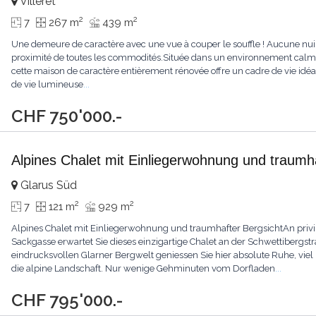
Villeret
2
2
7
267 m
439 m
Une demeure de caractère avec une vue à couper le souffle ! Aucune nuis
proximité de toutes les commodités.Située dans un environnement calme 
cette maison de caractère entièrement rénovée offre un cadre de vie idéa
de vie lumineuse
...
CHF 750'000.-
Alpines Chalet mit Einliegerwohnung und traumha
Glarus Süd
2
2
7
121 m
929 m
Alpines Chalet mit Einliegerwohnung und traumhafter BergsichtAn privi
Sackgasse erwartet Sie dieses einzigartige Chalet an der Schwettibergs
eindrucksvollen Glarner Bergwelt geniessen Sie hier absolute Ruhe, vie
die alpine Landschaft. Nur wenige Gehminuten vom Dorfladen
...
CHF 795'000.-