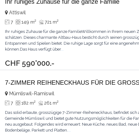
Ihr ruhiges Zuhause für die ganze Familie
Attiswil
2
2
7
149 m
721 m
Ihr ruhiges Zuhause für die ganze FamilieWillkommen in Ihrem neuen Zu
schätzen. Dieses charmante Altbau-Haus besticht durch seinen grosszügi
Entspannen und Spielen bietet. Die ruhige Lage sorgt für eine angenehme
können.Das Haus verfügt über
...
CHF 590'000.-
7-ZIMMER REIHENECKHAUS FÜR DIE GROSS
Mümliswil-Ramiswil
2
2
7
182 m
261 m
Das solid erbaute, grosszügige 7-Zimmer-Reiheneckhaus, befindet sich a
Gemeinde Mümliswil und bietet gute Nutzungsmöglichkeiten für die Fami
neu ausgebaut. Folgendes wird erneuert: Neue Küche, neues Bad, neue Du
Bodenbeläge, Parkett und Platten.
...