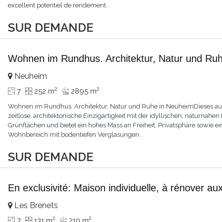
excellent potentiel de rendement
...
SUR DEMANDE
Wohnen im Rundhus. Architektur, Natur und Ru
Neuheim
2
2
7
252 m
2895 m
Wohnen im Rundhus. Architektur, Natur und Ruhe in NeuheimDieses a
zeitlose, architektonische Einzigartigkeit mit der idyllischen, naturnahen 
Grünflächen und bietet ein hohes Mass an Freiheit, Privatsphäre sowie 
Wohnbereich mit bodentiefen Verglasungen
...
SUR DEMANDE
En exclusivité: Maison individuelle, à rénover au
Les Brenets
2
2
7
131 m
210 m