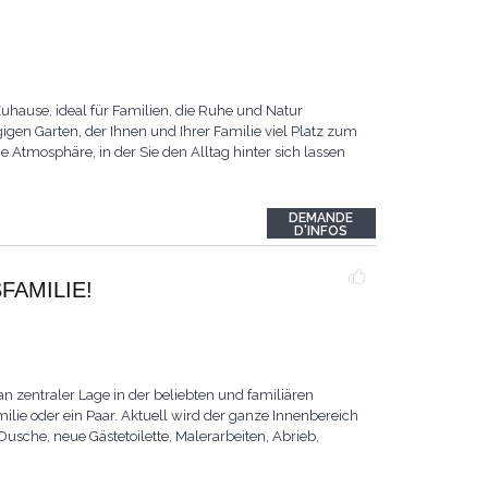
hause, ideal für Familien, die Ruhe und Natur
gen Garten, der Ihnen und Ihrer Familie viel Platz zum
 Atmosphäre, in der Sie den Alltag hinter sich lassen
DEMANDE
D'INFOS
FAMILIE!
n zentraler Lage in der beliebten und familiären
lie oder ein Paar. Aktuell wird der ganze Innenbereich
sche, neue Gästetoilette, Malerarbeiten, Abrieb,