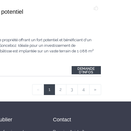
potentiel
ropriété offrant un fort potentiel et bénéficiant d'un
 Sonceboz. Idéale pour un investissement de
bâtisse est implantée sur un vaste terrain de 1 088 m²
DEMANDE
D'INFOS
«
1
2
3
4
»
ublier
Contact