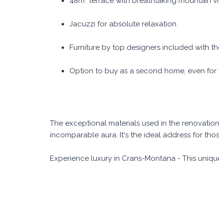
48m² terrace with breathtaking mountain v
Jacuzzi for absolute relaxation
Furniture by top designers included with th
Option to buy as a second home, even for 
The exceptional materials used in the renovation 
incomparable aura. It's the ideal address for thos
Experience luxury in Crans-Montana - This unique 