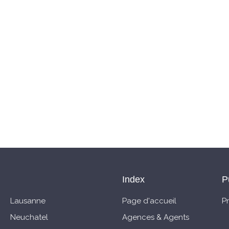
Index
P
Lausanne
Page d'accueil
P
Neuchatel
Agences & Agents