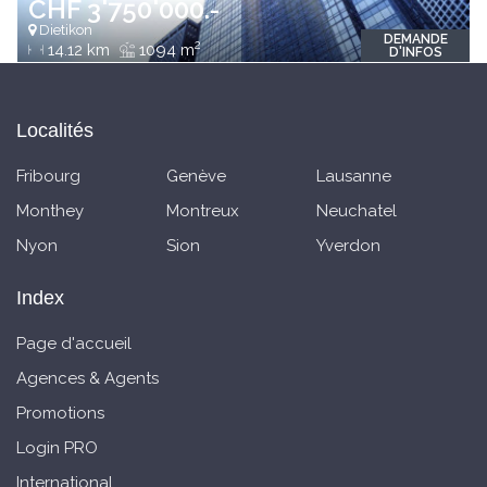
CHF 3'750'000.-
Dietikon
DEMANDE
2
14.12 km
1094 m
D'INFOS
Localités
Fribourg
Genève
Lausanne
Monthey
Montreux
Neuchatel
Nyon
Sion
Yverdon
Index
Page d'accueil
Agences & Agents
Promotions
Login PRO
International