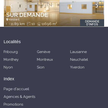
SUR DEMANDE
Kesswil
DEMANDE
2
11.89 km
10
11696 m
D'INFOS
Localités
Fribourg
Genève
Lausanne
Monthey
Montreux
Neuchatel
Nyon
Sion
Yverdon
Index
Page d'accueil
Agences & Agents
Promotions