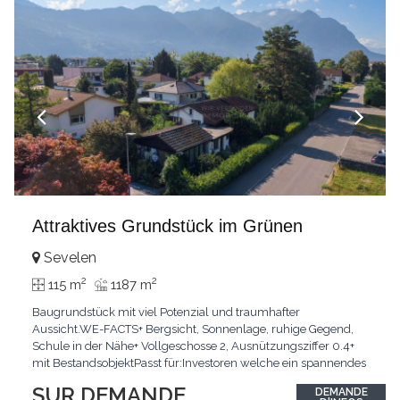
Attraktives Grundstück im Grünen
Sevelen
2
2
115 m
1187 m
Baugrundstück mit viel Potenzial und traumhafter
Aussicht.WE-FACTS+ Bergsicht, Sonnenlage, ruhige Gegend,
Schule in der Nähe+ Vollgeschosse 2, Ausnützungsziffer 0.4+
mit BestandsobjektPasst für:Investoren welche ein spannendes
Projekt suchenKLARTEXT: Grosszügige Fläche mit Aussicht und
SUR DEMANDE
DEMANDE
viel PotenzialInteressiert? JETZT anrufen: +41 76 804 86 11