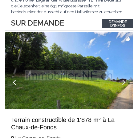
und erhöhter Lage an der Wilifeldstrasse in Birrwil bietet sich
die Gelegenheit, eine 631 m² grosse Parzelle mit
beeindruckender Aussicht auf den Hallwilersee zu erwerben.
Der Blick über den See und die umliegende Landschaft verleiht
SUR DEMANDE
DEMANDE
diesem Grundstück eine ganz besondere Attraktivität. Birrwil
D'INFOS
zählt zu den beliebtesten Wohngemeinden
...
Terrain constructible de 1'878 m² à La
Chaux-de-Fonds