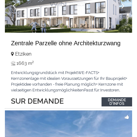
Zentrale Parzelle ohne Architekturzwang
Etziken
2
1663 m
Entwicklungsgrundstück mit ProjektWE-FACTS+
Kernzonenlage mit idealen Voraussetzungen für Ihr Bauprojekt+
Projektidee vorhanden - freie Planung möglich+ Kernzone mit
vielseitigen EntwicklungsmöglichkeitenPasst für:Investoren,
Bauträger und private BauherrenKLARTEXT: Keine
SUR DEMANDE
DEMANDE
Architekturverpflichtung - maximale FlexibilitätInteressiert?
D'INFOS
JETZT anrufen: +41 79 294 37 71