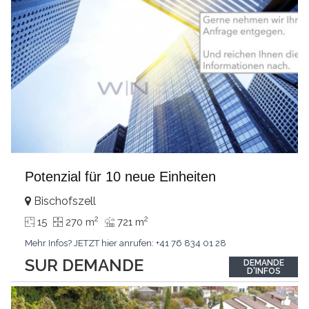
Potenzial für 10 neue Einheiten
Bischofszell
2
2
15
270 m
721 m
Mehr Infos? JETZT hier anrufen: +41 76 834 01 28
SUR DEMANDE
DEMANDE
D'INFOS