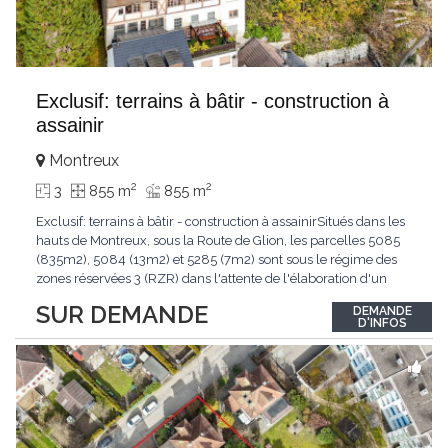
Exclusif: terrains à bâtir - construction à
assainir
Montreux
2
2
3
855 m
855 m
Exclusif: terrains à bâtir - construction à assainirSitués dans les
hauts de Montreux, sous la Route de Glion, les parcelles 5085
(835m2), 5084 (13m2) et 5285 (7m2) sont sous le régime des
zones réservées 3 (RZR) dans l'attente de l'élaboration d'un
nouveau plan d'affectation communal (PACom).Elles sont
SUR DEMANDE
DEMANDE
proches du Temple St-Vincent dans un périmètre ISOS et
D'INFOS
concernées par la modification
...