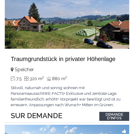
Traumgrundstück in privater Höhenlage
Speicher
2
2
7.5
320 m
880 m
Stilvoll, naturnah und sonnig wohnen mit
PanoramaaussichtWE-FACTS+ Exklusive und zentrale Lage,
familienfreundlich, erhöht+ Vorprojekt war bewilligt und ist zu
erneuern, Anpassungen nach Wunsch+ Mitten im Grünen,
Garten, grosse Garage, grosses GrundstückPasst für:Käufer die
SUR DEMANDE
DEMANDE
Naturnähe, Neubau, Privatsphäre und die strategisch beste
D'INFOS
Lage suchenKLARTEXT: Voll erschlossen, bewilligt und mit
herrlicher
...