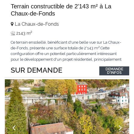
Terrain constructible de 2'143 m² à La
Chaux-de-Fonds
La Chaux-de-Fonds
2
2143 m
Ce terrain ensoleillé, bénéficiant d'une belle vue sur La Chaux-
de-Fonds, présente une surface totale de 2'143 m².Cette
configuration offre un potentiel particulièrement intéressant
pour le développement d'un projet résidentiel, principalement
orienté vers de l'habitat individuel, dans un environnement
SUR DEMANDE
DEMANDE
agréable et au sein d'un cadre bâti préservé.Grâce à sa surface
D'INFOS
généreuse, son
...