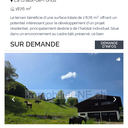
La Chaux-de-Fonds
2
1876 m
Le terrain bénéficie d'une surface totale de 1'878 m², offrant un
potentiel intéressant pour le développement d'un projet
résidentiel, principalement destiné à de l'habitat individuel.Situé
dans un environnement au cadre bâti préservé, ce bien
représente une belle opportunité pour un acquéreur souhaitant
SUR DEMANDE
DEMANDE
réaliser un projet d'habitation dans un secteur à faible
D'INFOS
densité.Grâce à sa
...