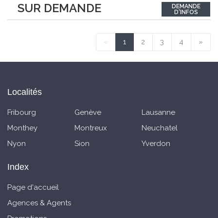
SUR DEMANDE
DEMANDE
durch seine ideale Ausrichtung mit viel Tageslicht und einer
D'INFOS
angenehmen Privatsphäre. Der
...
«
1
2
3
4
»
Localités
Fribourg
Genève
Lausanne
Monthey
Montreux
Neuchatel
Nyon
Sion
Yverdon
Index
Page d'accueil
Agences & Agents