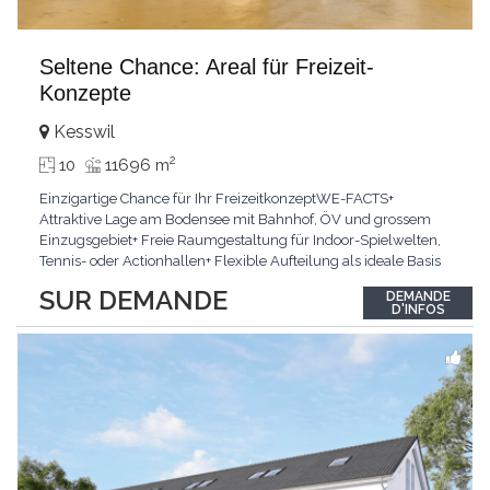
Seltene Chance: Areal für Freizeit-
Konzepte
Kesswil
2
10
11696 m
Einzigartige Chance für Ihr FreizeitkonzeptWE-FACTS+
Attraktive Lage am Bodensee mit Bahnhof, ÖV und grossem
Einzugsgebiet+ Freie Raumgestaltung für Indoor-Spielwelten,
Tennis- oder Actionhallen+ Flexible Aufteilung als ideale Basis
für NeugestaltungPasst für:Visionäre, Gastronomen und
SUR DEMANDE
DEMANDE
FreizeitanbieterKLARTEXT: Hier finden Sie viel Platz für Ihr
D'INFOS
ertragsstarkes Grossprojekt.Interessiert? JETZT
...