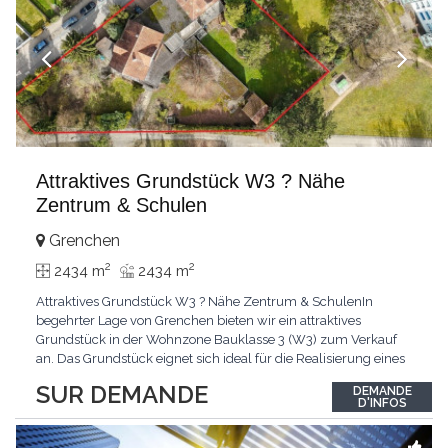
Attraktives Grundstück W3 ? Nähe
Zentrum & Schulen
Grenchen
2
2
2434 m
2434 m
Attraktives Grundstück W3 ? Nähe Zentrum & SchulenIn
begehrter Lage von Grenchen bieten wir ein attraktives
Grundstück in der Wohnzone Bauklasse 3 (W3) zum Verkauf
an. Das Grundstück eignet sich ideal für die Realisierung eines
Ein- oder Mehrfamilienhauses und bietet dank der Bauklasse 3
SUR DEMANDE
DEMANDE
vielseitige Entwicklungsmöglichkeiten. Highlights: Wohnzone
D'INFOS
Bauklasse 3Ruhige und familienfreundliche
UmgebungKindergarten
...