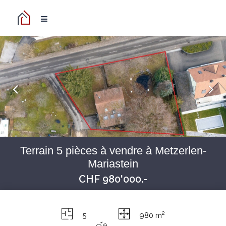
Terrain 5 pièces à vendre à Metzerlen-
Mariastein
CHF 980'000.-
2
5
980 m