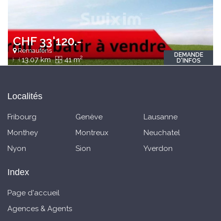
CHF 33'120.-
Remaufens
DEMANDE
2
13.07 km
41 m
D'INFOS
Localités
Fribourg
Genève
Lausanne
Monthey
Montreux
Neuchatel
Nyon
Sion
Yverdon
Index
Page d'accueil
Agences & Agents