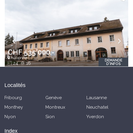
CHF 535'000.-
Aubonne
DEMANDE
24
16
D'INFOS
Localités
Fribourg
Genève
Lausanne
Monthey
Montreux
Neuchatel
Nyon
Sion
Yverdon
Index