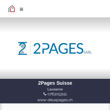
2Pages Suisse
Lausanne
0783053151
www-deuxpages.ch