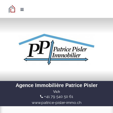
Agence Immobilière Patrice Pisler
Vich
+41 79 540 50 61
www.patrice-pisler-immo.ch