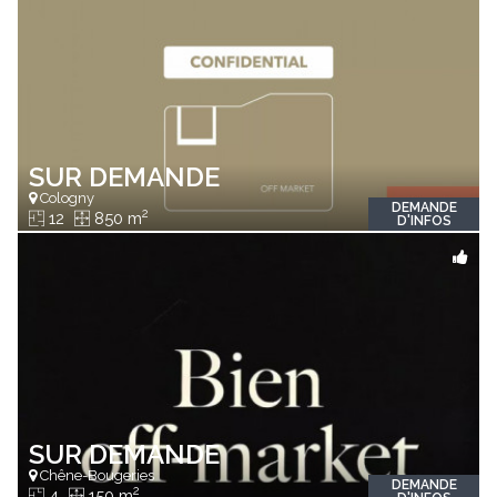
SUR DEMANDE
Cologny
DEMANDE
2
12
850 m
D'INFOS
SUR DEMANDE
Chêne-Bougeries
DEMANDE
2
4
150 m