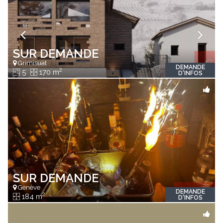
SUR DEMANDE
Grimisuat
DEMANDE
2
5
170 m
D'INFOS
SUR DEMANDE
Genève
DEMANDE
2
184 m
D'INFOS