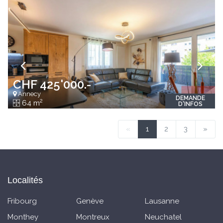
CHF 425'000.-
Annecy
DEMANDE
2
64 m
D'INFOS
«
1
2
3
»
Localités
Fribourg
Genève
Lausanne
Monthey
Montreux
Neuchatel