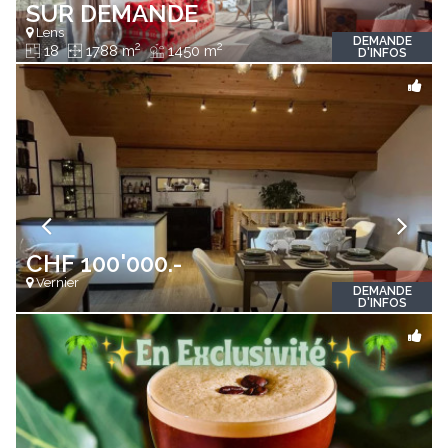
SUR DEMANDE
Lens
DEMANDE
2
2
18
1788 m
1450 m
D'INFOS
CHF 100'000.-
Vernier
DEMANDE
D'INFOS