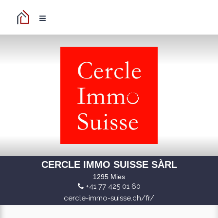
CERCLE IMMO SUISSE SÀRL
1295 Mies
+41 77 425 01 60
cercle-immo-suisse.ch/fr/