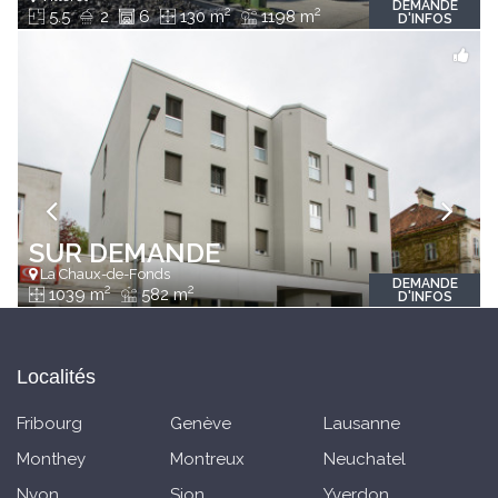
DEMANDE
2
2
5.5
2
6
130 m
1198 m
D'INFOS
SUR DEMANDE
La Chaux-de-Fonds
DEMANDE
2
2
1039 m
582 m
D'INFOS
Localités
Fribourg
Genève
Lausanne
Monthey
Montreux
Neuchatel
Nyon
Sion
Yverdon