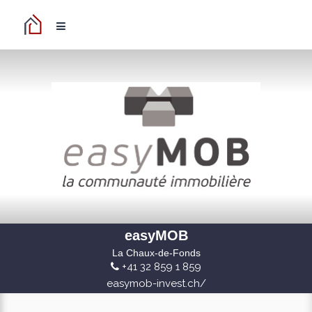
easyMOB
La Chaux-de-Fonds
+41 32 859 1 859
easymob-invest.ch/