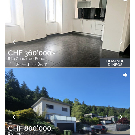
CHF 360'000.-
La Chaux-de-Fonds
DEMANDE
2
4.5
1
85 m
D'INFOS
CHF 800'000.-
Villeret