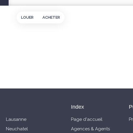
LOUER
ACHETER
Index
P
Lausanne
Page d'accueil
P
Neuchatel
Agences & Agents