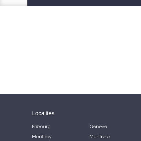
Localités
Fribourg
Genève
Monthey
Montreux