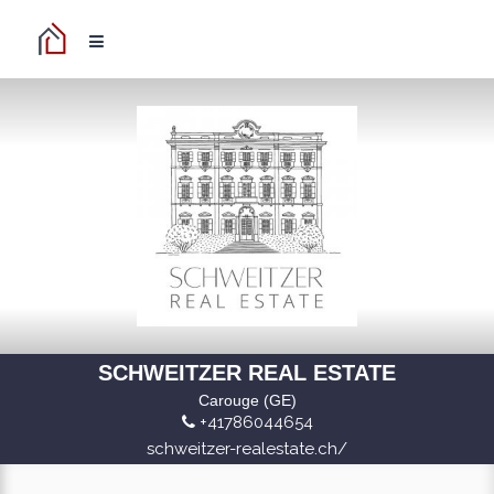
SCHWEITZER REAL ESTATE
Carouge (GE)
+41786044654
schweitzer-realestate.ch/