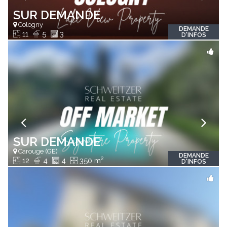
SUR DEMANDE
Cologny
DEMANDE
11
5
3
D'INFOS
SUR DEMANDE
Carouge (GE)
DEMANDE
2
12
4
4
350 m
D'INFOS