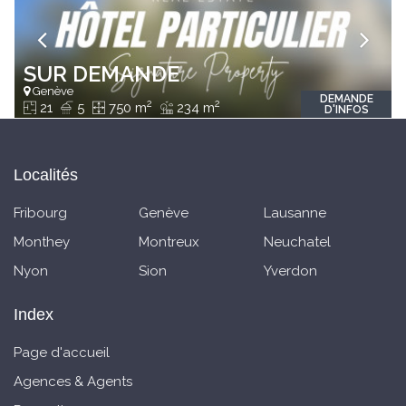
SUR DEMANDE
Genève
DEMANDE
2
2
21
5
750 m
234 m
D'INFOS
Localités
Fribourg
Genève
Lausanne
Monthey
Montreux
Neuchatel
Nyon
Sion
Yverdon
Index
Page d'accueil
Agences & Agents