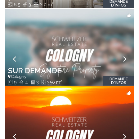
DEMANDE
2
6.5
3
210 m
D'INFOS
SUR DEMANDE
Cologny
DEMANDE
2
9
4
3
350 m
D'INFOS