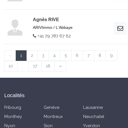
Agnès RIVE
ARIVImmo / L'Abbaye
+41 79 787 67 62
«
1
2
3
4
5
6
7
8
9
10
...
17
18
»
Localités
Fribourg
Genève
Lausanne
Monthey
Montreux
Neuchatel
Nyon
Sion
Yverdon