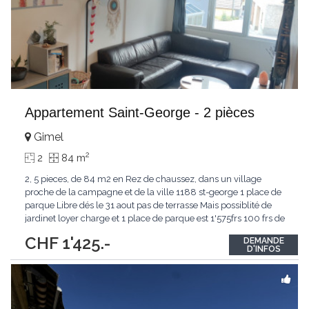
Appartement Saint-George - 2 pièces
Gimel
2
2
84 m
2, 5 pieces, de 84 m2 en Rez de chaussez, dans un village
proche de la campagne et de la ville 1188 st-george 1 place de
parque Libre dés le 31 aout pas de terrasse Mais possiblité de
jardinet loyer charge et 1 place de parque est 1'575frs 100 frs de
plus pour une 2 eme place de parque vennez visiter
CHF 1'425.-
DEMANDE
D'INFOS