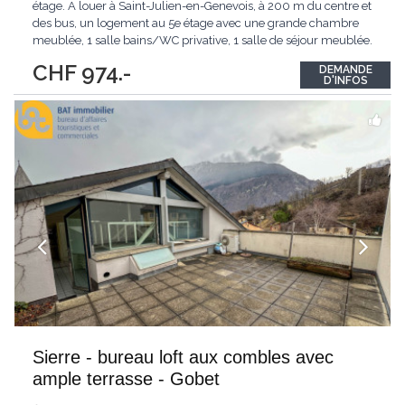
étage. A louer à Saint-Julien-en-Genevois, à 200 m du centre et
des bus, un logement au 5e étage avec une grande chambre
meublée, 1 salle bains/WC privative, 1 salle de séjour meublée.
Accès à une terrasse de 150 m2 avec vue panoramique. La
CHF 974.-
DEMANDE
cuisine est à partager avec la propriétaire qui habite au 4e étage.
D'INFOS
Annexes : une
...
Sierre - bureau loft aux combles avec
ample terrasse - Gobet