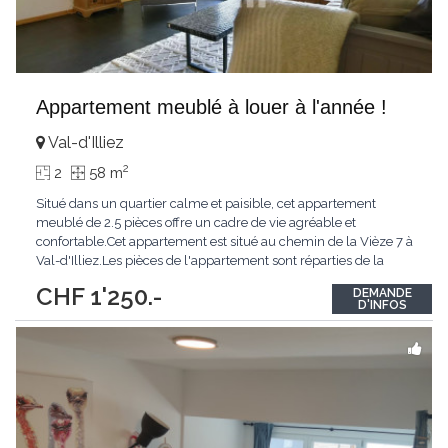
Appartement meublé à louer à l'année !
Val-d'Illiez
2
2
58 m
Situé dans un quartier calme et paisible, cet appartement
meublé de 2.5 pièces offre un cadre de vie agréable et
confortable.Cet appartement est situé au chemin de la Vièze 7 à
Val-d'Illiez.Les pièces de l'appartement sont réparties de la
manière suivante :- un hall d'entrée- une cuisine ouverte sur un
CHF 1'250.-
DEMANDE
séjour lumineux- un balcon- une chambre- une salle de
D'INFOS
bain/WCUne cave est également
...