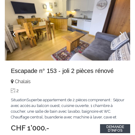
Escapade n° 153 - joli 2 pièces rénové
Chalais
2
SituationSuperbe appartement de 2 pièces comprenant : Séjour
avec accès au balcon ouest, cuisine ouverte, 1 chambre à
coucher, une salle de bain avec lavabo, baignoire et WC.
Chauffage central, buanderie avec machine à laver, cave et
casier à ski. Parking non attribué dans la cour de l'immeuble.
CHF 1'000.-
DEMANDE
NON FUMEUR, animaux sur demande. Conditions : Disponible
...
D'INFOS