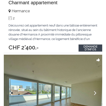
Charmant appartement
Hermance
2
Découvrez cet appartement neuf dans une bâtisse entièrement
rénovée, situé au sein du bâtiment historique de l'ancienne
douane d'Hermance.A proximité immédiate du pittoresque
village médiéval d'Hermance, ce logement bénéficie d'un
emplacement privilégié au bord de la rivière l'Hermance.Le
CHF 2'400.-
DEMANDE
bâtiment de l'ancienne douane, témoin du riche passé
D'INFOS
historique de la région, profite d'un
...