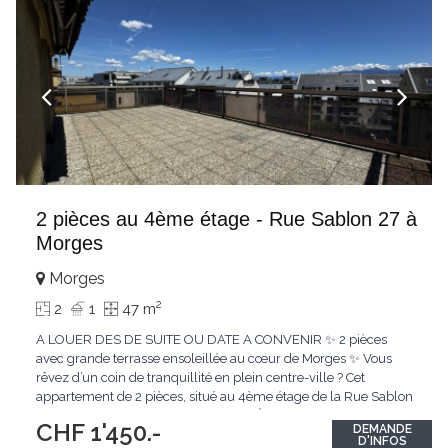
2 pièces au 4ème étage - Rue Sablon 27 à
Morges
Morges
2
2
1
47 m
A LOUER DES DE SUITE OU DATE A CONVENIR ✨ 2 pièces
avec grande terrasse ensoleillée au cœur de Morges ✨ Vous
rêvez d’un coin de tranquillité en plein centre-ville ? Cet
appartement de 2 pièces, situé au 4ème étage de la Rue Sablon
27, allie confort et situation idéale. 👉 À seulement 5 minutes à
CHF 1'450.-
DEMANDE
pied de la gare et entouré de toutes les commodités, vous
D'INFOS