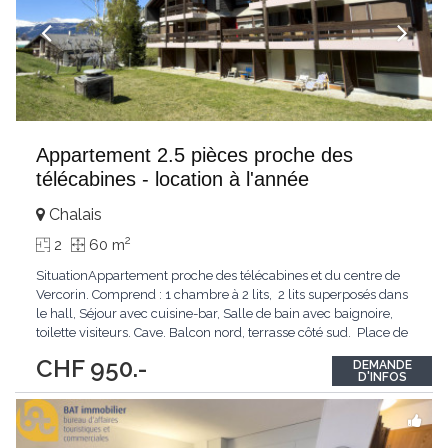
Appartement 2.5 pièces proche des
télécabines - location à l'année
Chalais
2
2
60 m
SituationAppartement proche des télécabines et du centre de
Vercorin. Comprend : 1 chambre à 2 lits, 2 lits superposés dans
le hall, Séjour avec cuisine-bar, Salle de bain avec baignoire,
toilette visiteurs. Cave. Balcon nord, terrasse côté sud. Place de
parc aux Echères Accès voiture été/hiver, chauffage central,
...
CHF 950.-
DEMANDE
D'INFOS