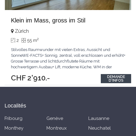
Klein im Mass, gross im Stil
Zürich
2
2
55 m
Stilvolles Raumwunder mit vielen Extras, Aussicht und
SonneWE-FACTS+ Sonnig, zentral, voll erschlossen und erhöht+
Grosse Terrasse und lichtdurchflutete Räume mit
hochwertigem Ausbau+ Lift, moderne Küche, WM in der
WohnungPasst für:Paare, Single und PendlerKLARTEXT:
CHF 2'910.-
DEMANDE
Sonnige, voll erschlossene Lage mit hervorragender
D'INFOS
Infrastruktur.Interesiert? JETZT anrufen: +41 79 813 46 61
Localités
Fribourg
Genève
Lausanne
Monthey
Montreux
Neuchatel