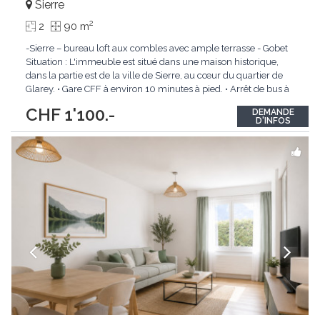
Sierre
2
2
90 m
-Sierre – bureau loft aux combles avec ample terrasse - Gobet
Situation : L'immeuble est situé dans une maison historique,
dans la partie est de la ville de Sierre, au cœur du quartier de
Glarey. • Gare CFF à environ 10 minutes à pied. • Arrêt de bus à
environ 10 mètres. • Proche de toutes les commodités. Local
CHF 1'100.-
DEMANDE
commercial :
...
D'INFOS