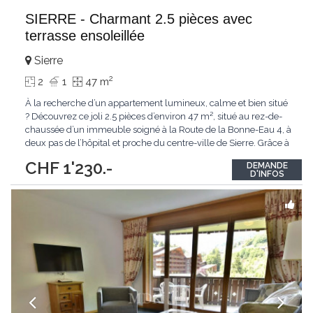
SIERRE - Charmant 2.5 pièces avec
terrasse ensoleillée
Sierre
2
2
1
47 m
À la recherche d’un appartement lumineux, calme et bien situé
? Découvrez ce joli 2.5 pièces d’environ 47 m², situé au rez-de-
chaussée d’un immeuble soigné à la Route de la Bonne-Eau 4, à
deux pas de l’hôpital et proche du centre-ville de Sierre. Grâce à
son orientation sud, la terrasse offre un agréable espace
CHF 1'230.-
DEMANDE
extérieur pour profiter du soleil en toute tranquillité. Un
...
D'INFOS