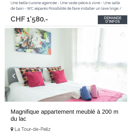
Une belle cuisine agencée - Une vaste pièce à vivre - Une salle
de bain - WC séparés Possibilité de faire installer un lave linge /
sèche linge dans l'appartement. Cave. N'hésitez pas à nous
CHF 1'580.-
DEMANDE
contacter pour plus de renseignements, nous ferons au plaisir
...
D'INFOS
Magnifique appartement meublé à 200 m
du lac
La Tour-de-Peilz