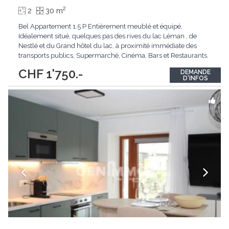
2
2
30 m
Bel Appartement 1.5 P Entièrement meublé et équipé,
Idéalement situé, quelques pas des rives du lac Léman , de
Nestlé et du Grand hôtel du lac, à proximité immédiate des
transports publics, Supermarché, Cinéma, Bars et Restaurants.
Equipement : Cuisine Entièrement équipée avec tous les
CHF 1'750.-
DEMANDE
appareils de cuisine, lit double, TV, fibre optique, ascenseur.
D'INFOS
Disposition ci dessous -
...