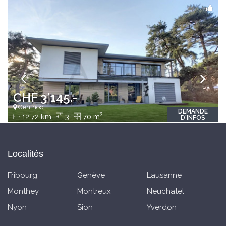
CHF 3'145.-
Genthod
DEMANDE
2
12.72 km
3
70 m
D'INFOS
Localités
Fribourg
Genève
Lausanne
Monthey
Montreux
Neuchatel
Nyon
Sion
Yverdon