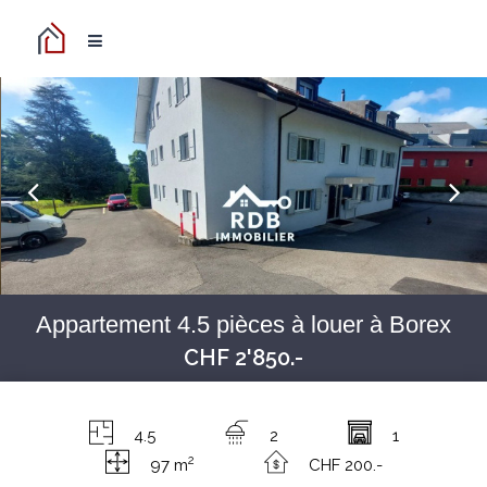
Appartement 4.5 pièces à louer à Borex
CHF 2'850.-
4.5
2
1
2
97 m
CHF 200.-