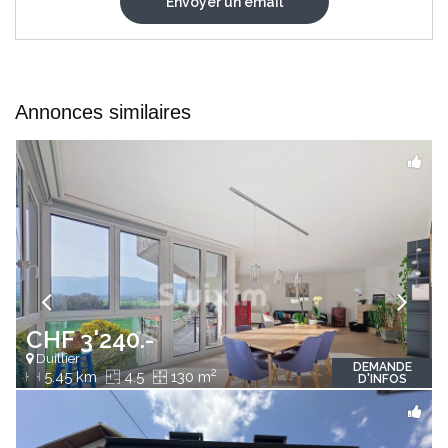
Annonces similaires
CHF 3'240.-
Duillier
DEMANDE
2
5.45 km
4.5
130 m
D'INFOS