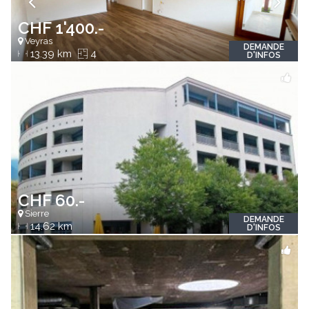
CHF 1'400.-
Veyras
DEMANDE
13.39 km
4
D'INFOS
CHF 60.-
Sierre
DEMANDE
14.62 km
D'INFOS