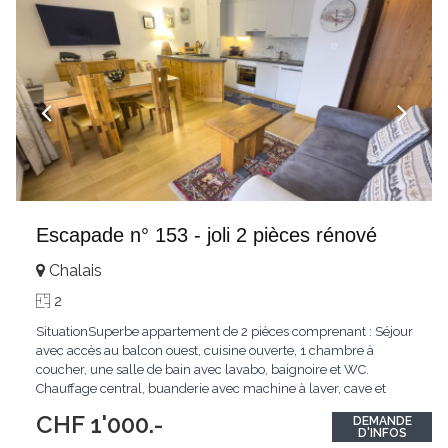
Escapade n° 153 - joli 2 pièces rénové
Chalais
2
SituationSuperbe appartement de 2 pièces comprenant : Séjour
avec accès au balcon ouest, cuisine ouverte, 1 chambre à
coucher, une salle de bain avec lavabo, baignoire et WC.
Chauffage central, buanderie avec machine à laver, cave et
casier à ski. Parking non attribué dans la cour de l'immeuble.
CHF 1'000.-
DEMANDE
NON FUMEUR, animaux sur demande. Conditions : Disponible
...
D'INFOS