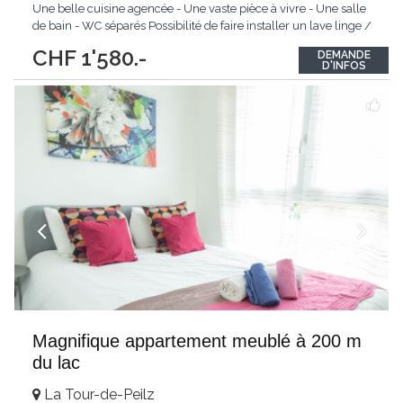
Une belle cuisine agencée - Une vaste pièce à vivre - Une salle
de bain - WC séparés Possibilité de faire installer un lave linge /
sèche linge dans l'appartement. Cave. N'hésitez pas à nous
CHF 1'580.-
DEMANDE
contacter pour plus de renseignements, nous ferons au plaisir
...
D'INFOS
Magnifique appartement meublé à 200 m
du lac
La Tour-de-Peilz