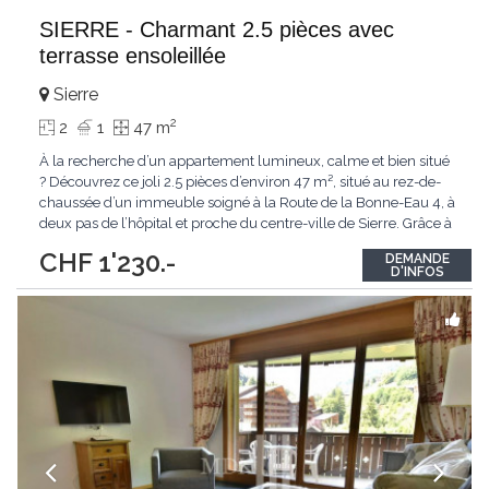
SIERRE - Charmant 2.5 pièces avec
terrasse ensoleillée
Sierre
2
2
1
47 m
À la recherche d’un appartement lumineux, calme et bien situé
? Découvrez ce joli 2.5 pièces d’environ 47 m², situé au rez-de-
chaussée d’un immeuble soigné à la Route de la Bonne-Eau 4, à
deux pas de l’hôpital et proche du centre-ville de Sierre. Grâce à
son orientation sud, la terrasse offre un agréable espace
CHF 1'230.-
DEMANDE
extérieur pour profiter du soleil en toute tranquillité. Un
...
D'INFOS