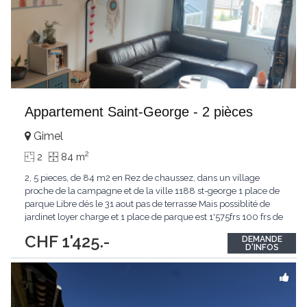
Appartement Saint-George - 2 pièces
Gimel
2
2
84 m
2, 5 pieces, de 84 m2 en Rez de chaussez, dans un village
proche de la campagne et de la ville 1188 st-george 1 place de
parque Libre dés le 31 aout pas de terrasse Mais possiblité de
jardinet loyer charge et 1 place de parque est 1'575frs 100 frs de
plus pour une 2 eme place de parque vennez visiter
CHF 1'425.-
DEMANDE
D'INFOS