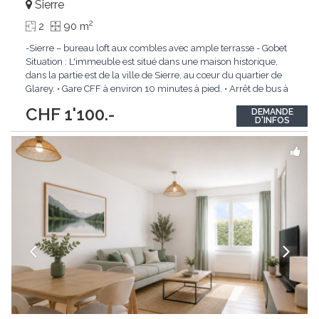
Sierre
2
2
90 m
-Sierre – bureau loft aux combles avec ample terrasse - Gobet
Situation : L'immeuble est situé dans une maison historique,
dans la partie est de la ville de Sierre, au cœur du quartier de
Glarey. • Gare CFF à environ 10 minutes à pied. • Arrêt de bus à
environ 10 mètres. • Proche de toutes les commodités. Local
CHF 1'100.-
DEMANDE
commercial :
...
D'INFOS