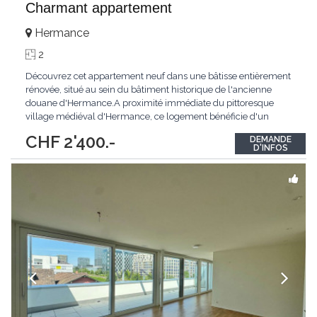
Charmant appartement
Hermance
2
Découvrez cet appartement neuf dans une bâtisse entièrement
rénovée, situé au sein du bâtiment historique de l'ancienne
douane d'Hermance.A proximité immédiate du pittoresque
village médiéval d'Hermance, ce logement bénéficie d'un
emplacement privilégié au bord de la rivière l'Hermance.Le
CHF 2'400.-
DEMANDE
bâtiment de l'ancienne douane, témoin du riche passé
D'INFOS
historique de la région, profite d'un
...