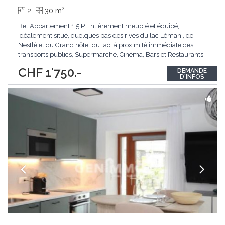
2
2
30 m
Bel Appartement 1.5 P Entièrement meublé et équipé,
Idéalement situé, quelques pas des rives du lac Léman , de
Nestlé et du Grand hôtel du lac, à proximité immédiate des
transports publics, Supermarché, Cinéma, Bars et Restaurants.
Equipement : Cuisine Entièrement équipée avec tous les
CHF 1'750.-
DEMANDE
appareils de cuisine, lit double, TV, fibre optique, ascenseur.
D'INFOS
Disposition ci dessous -
...