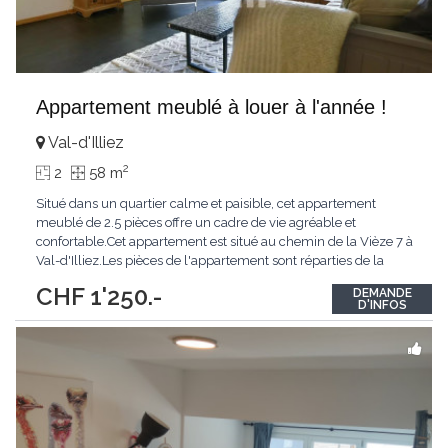
Appartement meublé à louer à l'année !
Val-d'Illiez
2
2
58 m
Situé dans un quartier calme et paisible, cet appartement
meublé de 2.5 pièces offre un cadre de vie agréable et
confortable.Cet appartement est situé au chemin de la Vièze 7 à
Val-d'Illiez.Les pièces de l'appartement sont réparties de la
manière suivante :- un hall d'entrée- une cuisine ouverte sur un
CHF 1'250.-
DEMANDE
séjour lumineux- un balcon- une chambre- une salle de
D'INFOS
bain/WCUne cave est également
...