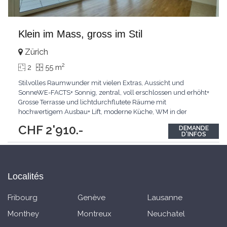
Klein im Mass, gross im Stil
Zürich
2
2
55 m
Stilvolles Raumwunder mit vielen Extras, Aussicht und
SonneWE-FACTS+ Sonnig, zentral, voll erschlossen und erhöht+
Grosse Terrasse und lichtdurchflutete Räume mit
hochwertigem Ausbau+ Lift, moderne Küche, WM in der
WohnungPasst für:Paare, Single und PendlerKLARTEXT:
CHF 2'910.-
DEMANDE
Sonnige, voll erschlossene Lage mit hervorragender
D'INFOS
Infrastruktur.Interesiert? JETZT anrufen: +41 79 813 46 61
Localités
Fribourg
Genève
Lausanne
Monthey
Montreux
Neuchatel