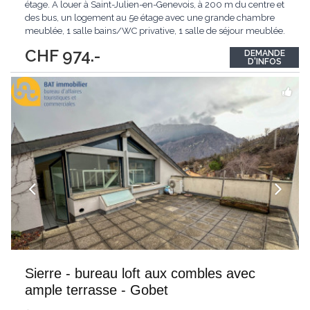
étage. A louer à Saint-Julien-en-Genevois, à 200 m du centre et
des bus, un logement au 5e étage avec une grande chambre
meublée, 1 salle bains/WC privative, 1 salle de séjour meublée.
Accès à une terrasse de 150 m2 avec vue panoramique. La
CHF 974.-
DEMANDE
cuisine est à partager avec la propriétaire qui habite au 4e étage.
D'INFOS
Annexes : une
...
Sierre - bureau loft aux combles avec
ample terrasse - Gobet