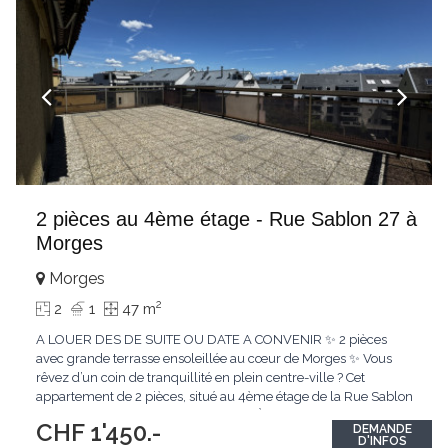
2 pièces au 4ème étage - Rue Sablon 27 à
Morges
Morges
2
2
1
47 m
A LOUER DES DE SUITE OU DATE A CONVENIR ✨ 2 pièces
avec grande terrasse ensoleillée au cœur de Morges ✨ Vous
rêvez d’un coin de tranquillité en plein centre-ville ? Cet
appartement de 2 pièces, situé au 4ème étage de la Rue Sablon
27, allie confort et situation idéale. 👉 À seulement 5 minutes à
CHF 1'450.-
DEMANDE
pied de la gare et entouré de toutes les commodités, vous
D'INFOS