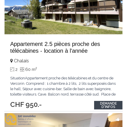
Appartement 2.5 pièces proche des
télécabines - location à l'année
Chalais
2
2
60 m
SituationAppartement proche des télécabines et du centre de
Vercorin. Comprend : 1 chambre à 2 lits, 2 lits superposés dans
le hall, Séjour avec cuisine-bar, Salle de bain avec baignoire,
toilette visiteurs. Cave. Balcon nord, terrasse côté sud. Place de
parc aux Echères Accès voiture été/hiver, chauffage central,
...
CHF 950.-
DEMANDE
D'INFOS