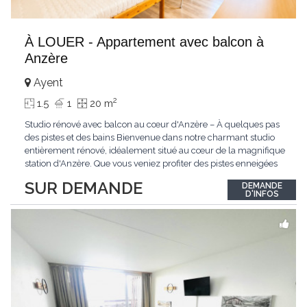
À LOUER - Appartement avec balcon à
Anzère
Ayent
2
1.5
1
20 m
Studio rénové avec balcon au cœur d'Anzère – À quelques pas
des pistes et des bains Bienvenue dans notre charmant studio
entièrement rénové, idéalement situé au cœur de la magnifique
station d'Anzère. Que vous veniez profiter des pistes enneigées
en hiver, des sentiers de randonnée en été ou simplement vous
SUR DEMANDE
DEMANDE
ressourcer en montagne, ce logement vous offrira tout le confort
D'INFOS
nécessaire
...