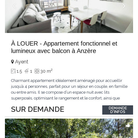
À LOUER - Appartement fonctionnel et
lumineux avec balcon à Anzère
Ayent
2
1.5
1
30 m
Charmant appartement idéalement aménagé pour accueillir
jusqu’à 4 personnes, parfait pour un séjour en couple, en famille
ou entre amis. Il se compose d’un espace nuit avec lits
superposés, optimisant le rangement et le confort, ainsi que
d’un séjour lumineux équipé d’un canapé confortable et d’une
SUR DEMANDE
DEMANDE
télévision murale. La cuisine ouverte et entièrement équipée
D'INFOS
(plaques de
...