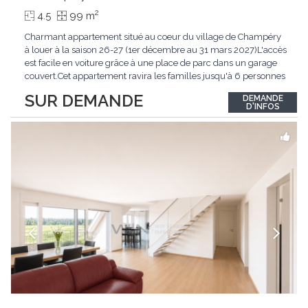
2
4.5
99 m
Charmant appartement situé au coeur du village de Champéry
à louer à la saison 26-27 (1er décembre au 31 mars 2027)L'accès
est facile en voiture grâce à une place de parc dans un garage
couvert.Cet appartement ravira les familles jusqu'à 6 personnes
à la recherche de praticité et de charme au coeur de Champéry.
SUR DEMANDE
DEMANDE
De plus, le logement offre une vue imprenable sur les Dents-
D'INFOS
du-Midi et les montagnes
...