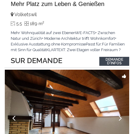
Mehr Platz zum Leben & Genießen
Volketswil
2
5.5
189 m
Mehr Wohnqualität auf zwei EbenenWE-FACTS+ Zwischen
Natur und Zürich+ Moderne Architektur trifft Wohnkomfort+
Exklusive Ausstattung ohne KompromissePasst für:Für Familien
mit Sinn für QualitätKLARTEXT: Zwei Etagen voller Freiraum ?
für alle, die grosszügiges Wohnen schätzen.Interessiert? JETZT
SUR DEMANDE
DEMANDE
anrufen: +41 76 651 22 73
D'INFOS