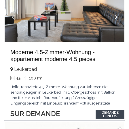
Moderne 4.5-Zimmer-Wohnung -
appartement moderne 4.5 pièces
Leukerbad
2
4.5
100 m
Helle, renovierte 4.5-Zimmer-Wohnung zur Jahresmiete,
zentral gelegen in Leukerbad, im 1. Obergeschoss mit Balkon
und freier Aussicht.Raumaufteilung:? Grosszügiger
Eingangsbereich mit Einbauschränken? Voll ausgestattete
Küche, teilweise offen zum Wohn- und Essbereich? Heller
SUR DEMANDE
DEMANDE
Wohnbereich? Drei Schlafzimmer (inkl. Elternschlafzimmer
D'INFOS
mit Einbauschränken)? Badezimmer und Duschbad?
BalkonMietzins: CHF
...