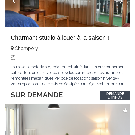
Charmant studio à louer à la saison !
Champéry
1
Joli studio confortable, idéalement situé dans un environnement
calme, tout en étant à deux pas des commerces, restaurants et
remontées mécaniques.Période de location : saison hiver 25-
26Composition :- Une cuisine équipée- Un séjour/chambre- Un
coin cuisine- Une salle de douche/WCConditions :Non-
SUR DEMANDE
DEMANDE
fumeurAnimaux non admisLoyer mensuel : CHF
D'INFOS
1'000.00N'hésitez pas à nous contacter !