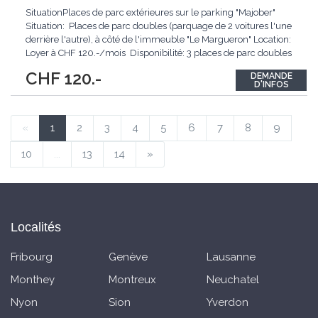
SituationPlaces de parc extérieures sur le parking "Majober"
Situation: Places de parc doubles (parquage de 2 voitures l'une
derrière l'autre), à côté de l'immeuble "Le Margueron" Location:
Loyer à CHF 120.-/mois Disponibilité: 3 places de parc doubles
Selon plan: C - D - E Dès le 01.02.2026 Durée
...
CHF 120.-
DEMANDE
D'INFOS
«
1
2
3
4
5
6
7
8
9
10
...
13
14
»
Localités
Fribourg
Genève
Lausanne
Monthey
Montreux
Neuchatel
Nyon
Sion
Yverdon