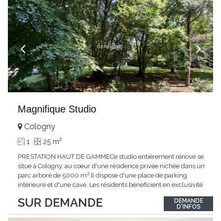
Magnifique Studio
Cologny
2
1
25 m
PRESTATION HAUT DE GAMMECe studio entièrement rénové se
situe à Cologny, au coeur d'une résidence privée nichée dans un
parc arboré de 5000 m².Il dispose d'une place de parking
intérieure et d'une cave. Les résidents bénéficient en exclusivité
d'une grande piscine intérieure avec jacuzzi, d'un garage à
SUR DEMANDE
DEMANDE
vélos et d'une salle de jeux.ACCESSIBILITÉAccessible en voiture
D'INFOS
par la route de
...