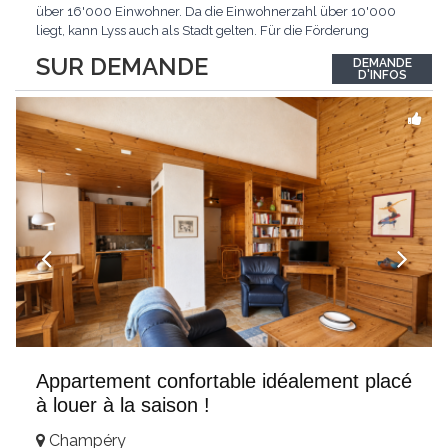
über 16'000 Einwohner. Da die Einwohnerzahl über 10'000
liegt, kann Lyss auch als Stadt gelten. Für die Förderung
erneuerbarer Energien hat Lyss das Label «Energiestadt»
SUR DEMANDE
DEMANDE
erhalten. Das sich rasch entwickelnde Regionalzentrum hat bis
D'INFOS
heute viel vom seeländisch-dörflichen
...
Appartement confortable idéalement placé
à louer à la saison !
Champéry