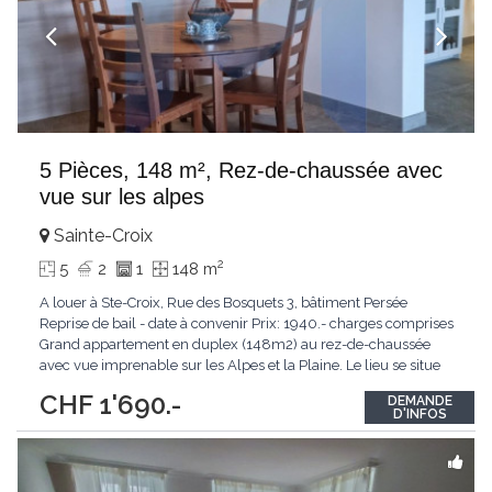
5 Pièces, 148 m², Rez-de-chaussée avec
vue sur les alpes
Sainte-Croix
2
5
2
1
148 m
A louer à Ste-Croix, Rue des Bosquets 3, bâtiment Persée
Reprise de bail - date à convenir Prix: 1940.- charges comprises
Grand appartement en duplex (148m2) au rez-de-chaussée
avec vue imprenable sur les Alpes et la Plaine. Le lieu se situe
dans un endroit tranquille à proximité de la nature. Il jouit d'une
CHF 1'690.-
DEMANDE
belle terrasse ensoleillée. Parking à disposition. 1 er niveau *
D'INFOS
Coin
...