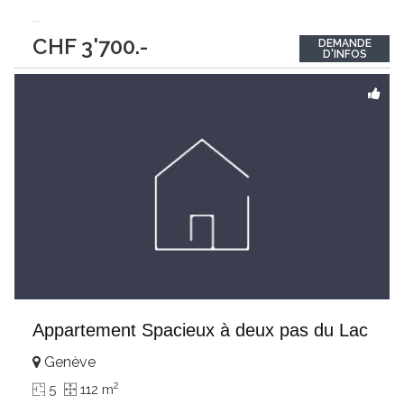
...
CHF 3'700.-
DEMANDE
D'INFOS
Appartement Spacieux à deux pas du Lac
Genève
2
5
112 m