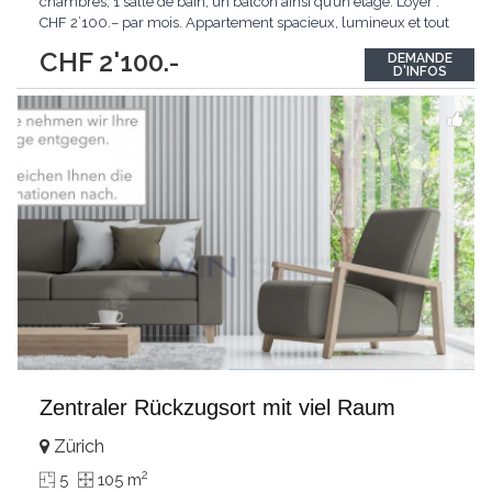
chambres, 1 salle de bain, un balcon ainsi qu’un étage. Loyer :
CHF 2’100.– par mois. Appartement spacieux, lumineux et tout
confort.
CHF 2'100.-
DEMANDE
D'INFOS
Zentraler Rückzugsort mit viel Raum
Zürich
2
5
105 m