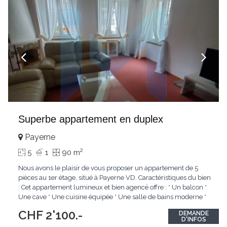
Superbe appartement en duplex
Payerne
2
5
1
90 m
Nous avons le plaisir de vous proposer un appartement de 5
pièces au 1er étage, situé à Payerne VD. Caractéristiques du bien
: Cet appartement lumineux et bien agencé offre : * Un balcon *
Une cave * Une cuisine équipée * Une salle de bains moderne *
WC séparé * Chambres spacieuses Informations
CHF 2'100.-
DEMANDE
complémentaires : * Loyer mensuel : 2100.- * Disponibilité :
D'INFOS
Disponible
...