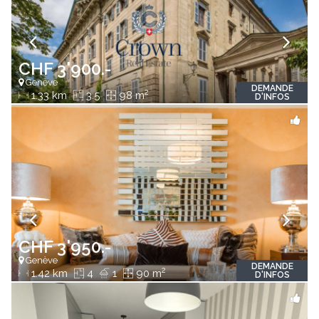
CHF 3'900.-
Genève
DEMANDE
2
1.33 km
3.5
98 m
D'INFOS
CHF 3'950.-
Genève
DEMANDE
2
1.42 km
4
1
90 m
D'INFOS