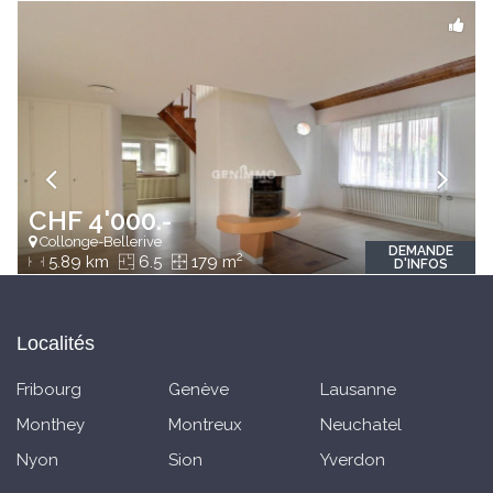
CHF 4'000.-
Collonge-Bellerive
DEMANDE
2
5.89 km
6.5
179 m
D'INFOS
Localités
Fribourg
Genève
Lausanne
Monthey
Montreux
Neuchatel
Nyon
Sion
Yverdon