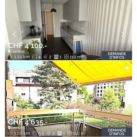
CHF 4'100.-
Genève
DEMANDE
2
3.24 km
4
2
1
110 m
D'INFOS
CHF 4'635.-
Genève
DEMANDE
2
3.26 km
5.5
2
1
110 m
D'INFOS