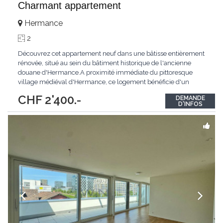
Charmant appartement
Hermance
2
Découvrez cet appartement neuf dans une bâtisse entièrement
rénovée, situé au sein du bâtiment historique de l'ancienne
douane d'Hermance.A proximité immédiate du pittoresque
village médiéval d'Hermance, ce logement bénéficie d'un
emplacement privilégié au bord de la rivière l'Hermance.Le
CHF 2'400.-
DEMANDE
bâtiment de l'ancienne douane, témoin du riche passé
D'INFOS
historique de la région, profite d'un
...