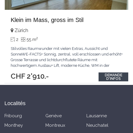
Klein im Mass, gross im Stil
Zürich
2
2
55 m
Stilvolles Raumwunder mit vielen Extras, Aussicht und
SonneWE-FACTS+ Sonnig, zentral, voll erschlossen und erhöht+
Grosse Terrasse und lichtdurchflutete Räume mit
hochwertigem Ausbau+ Lift, moderne Küche, WM in der
WohnungPasst für:Paare, Single und PendlerKLARTEXT:
CHF 2'910.-
DEMANDE
Sonnige, voll erschlossene Lage mit hervorragender
D'INFOS
Infrastruktur.Interesiert? JETZT anrufen: +41 79 813 46 61
Localités
Fribourg
Genève
Lausanne
Monthey
Montreux
Neuchatel