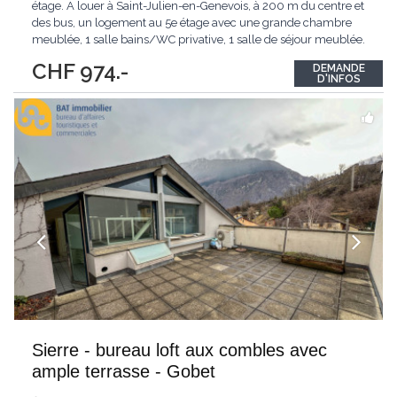
étage. A louer à Saint-Julien-en-Genevois, à 200 m du centre et
des bus, un logement au 5e étage avec une grande chambre
meublée, 1 salle bains/WC privative, 1 salle de séjour meublée.
Accès à une terrasse de 150 m2 avec vue panoramique. La
CHF 974.-
DEMANDE
cuisine est à partager avec la propriétaire qui habite au 4e étage.
D'INFOS
Annexes : une
...
Sierre - bureau loft aux combles avec
ample terrasse - Gobet