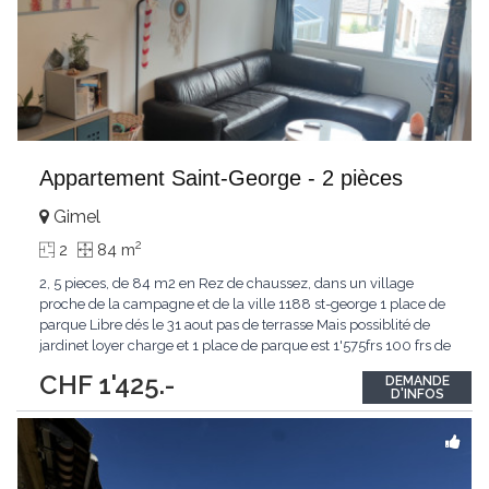
Appartement Saint-George - 2 pièces
Gimel
2
2
84 m
2, 5 pieces, de 84 m2 en Rez de chaussez, dans un village
proche de la campagne et de la ville 1188 st-george 1 place de
parque Libre dés le 31 aout pas de terrasse Mais possiblité de
jardinet loyer charge et 1 place de parque est 1'575frs 100 frs de
plus pour une 2 eme place de parque vennez visiter
CHF 1'425.-
DEMANDE
D'INFOS