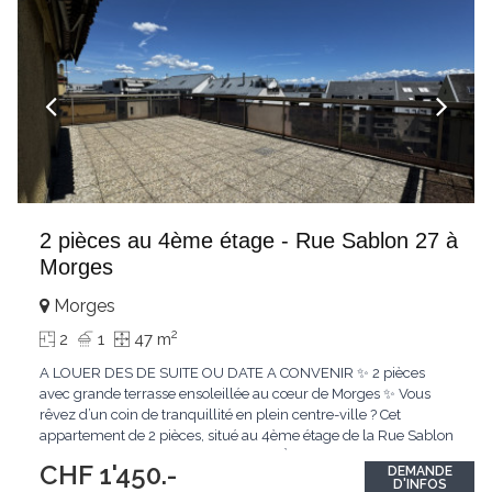
2 pièces au 4ème étage - Rue Sablon 27 à
Morges
Morges
2
2
1
47 m
A LOUER DES DE SUITE OU DATE A CONVENIR ✨ 2 pièces
avec grande terrasse ensoleillée au cœur de Morges ✨ Vous
rêvez d’un coin de tranquillité en plein centre-ville ? Cet
appartement de 2 pièces, situé au 4ème étage de la Rue Sablon
27, allie confort et situation idéale. 👉 À seulement 5 minutes à
CHF 1'450.-
DEMANDE
pied de la gare et entouré de toutes les commodités, vous
D'INFOS