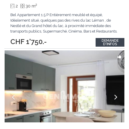
2
2
30 m
Bel Appartement 1.5 P Entièrement meublé et équipé,
Idéalement situé, quelques pas des rives du lac Léman , de
Nestlé et du Grand hôtel du lac, à proximité immédiate des
transports publics, Supermarché, Cinéma, Bars et Restaurants.
Equipement : Cuisine Entièrement équipée avec tous les
CHF 1'750.-
DEMANDE
appareils de cuisine, lit double, TV, fibre optique, ascenseur.
D'INFOS
Disposition ci dessous -
...