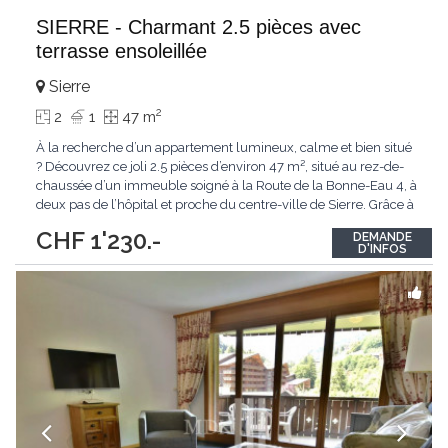
SIERRE - Charmant 2.5 pièces avec
terrasse ensoleillée
Sierre
2
2
1
47 m
À la recherche d’un appartement lumineux, calme et bien situé
? Découvrez ce joli 2.5 pièces d’environ 47 m², situé au rez-de-
chaussée d’un immeuble soigné à la Route de la Bonne-Eau 4, à
deux pas de l’hôpital et proche du centre-ville de Sierre. Grâce à
son orientation sud, la terrasse offre un agréable espace
CHF 1'230.-
DEMANDE
extérieur pour profiter du soleil en toute tranquillité. Un
...
D'INFOS