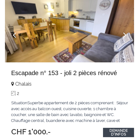
Escapade n° 153 - joli 2 pièces rénové
Chalais
2
SituationSuperbe appartement de 2 pièces comprenant : Séjour
avec accès au balcon ouest, cuisine ouverte, 1 chambre à
coucher, une salle de bain avec lavabo, baignoire et WC.
Chauffage central, buanderie avec machine à laver, cave et
casier à ski. Parking non attribué dans la cour de l'immeuble.
CHF 1'000.-
DEMANDE
NON FUMEUR, animaux sur demande. Conditions : Disponible
...
D'INFOS