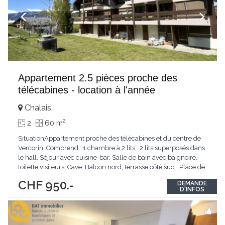
Appartement 2.5 pièces proche des
télécabines - location à l'année
Chalais
2
2
60 m
SituationAppartement proche des télécabines et du centre de
Vercorin. Comprend : 1 chambre à 2 lits, 2 lits superposés dans
le hall, Séjour avec cuisine-bar, Salle de bain avec baignoire,
toilette visiteurs. Cave. Balcon nord, terrasse côté sud. Place de
parc aux Echères Accès voiture été/hiver, chauffage central,
...
CHF 950.-
DEMANDE
D'INFOS