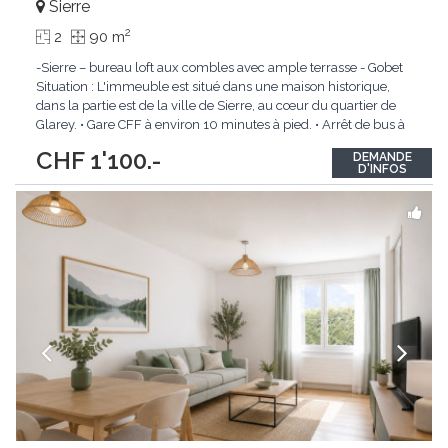
Sierre
2
2
90 m
-Sierre – bureau loft aux combles avec ample terrasse - Gobet
Situation : L'immeuble est situé dans une maison historique,
dans la partie est de la ville de Sierre, au cœur du quartier de
Glarey. • Gare CFF à environ 10 minutes à pied. • Arrêt de bus à
environ 10 mètres. • Proche de toutes les commodités. Local
CHF 1'100.-
DEMANDE
commercial :
...
D'INFOS