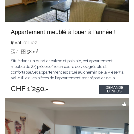
Appartement meublé à louer à l'année !
Val-d'Illiez
2
2
58 m
Situé dans un quartier calme et paisible, cet appartement
meublé de 2.5 pièces offre un cadre de vie agréable et
confortable.Cet appartement est situé au chemin de la Vièze 7 à
Val-d'Illiez.Les pièces de l'appartement sont réparties de la
manière suivante :- un hall d'entrée- une cuisine ouverte sur un
CHF 1'250.-
DEMANDE
séjour lumineux- un balcon- une chambre- une salle de
D'INFOS
bain/WCUne cave est également
...