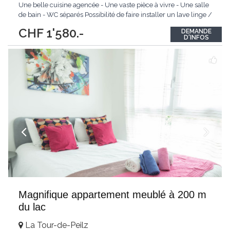
Une belle cuisine agencée - Une vaste pièce à vivre - Une salle
de bain - WC séparés Possibilité de faire installer un lave linge /
sèche linge dans l'appartement. Cave. N'hésitez pas à nous
CHF 1'580.-
DEMANDE
contacter pour plus de renseignements, nous ferons au plaisir
...
D'INFOS
Magnifique appartement meublé à 200 m
du lac
La Tour-de-Peilz