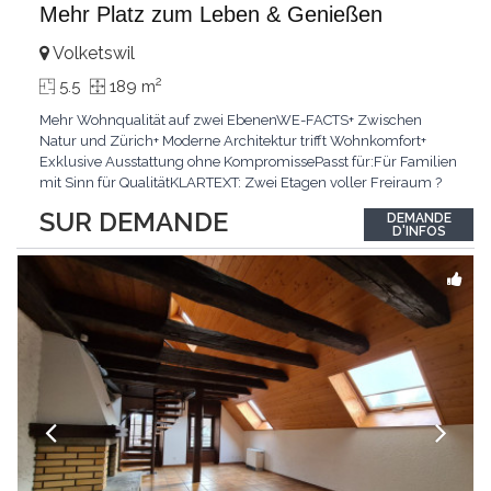
Mehr Platz zum Leben & Genießen
Volketswil
2
5.5
189 m
Mehr Wohnqualität auf zwei EbenenWE-FACTS+ Zwischen
Natur und Zürich+ Moderne Architektur trifft Wohnkomfort+
Exklusive Ausstattung ohne KompromissePasst für:Für Familien
mit Sinn für QualitätKLARTEXT: Zwei Etagen voller Freiraum ?
für alle, die grosszügiges Wohnen schätzen.Interessiert? JETZT
SUR DEMANDE
DEMANDE
anrufen: +41 76 651 22 73
D'INFOS