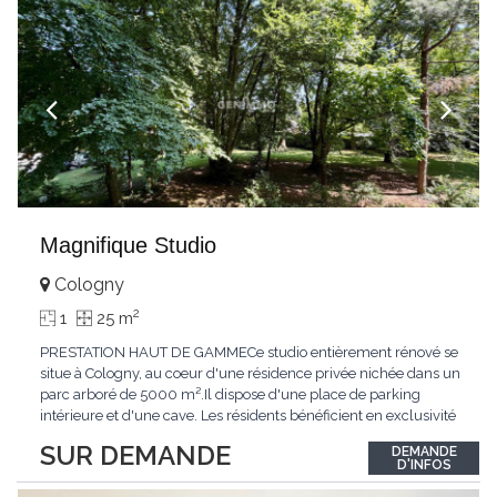
Magnifique Studio
Cologny
2
1
25 m
PRESTATION HAUT DE GAMMECe studio entièrement rénové se
situe à Cologny, au coeur d'une résidence privée nichée dans un
parc arboré de 5000 m².Il dispose d'une place de parking
intérieure et d'une cave. Les résidents bénéficient en exclusivité
d'une grande piscine intérieure avec jacuzzi, d'un garage à
SUR DEMANDE
DEMANDE
vélos et d'une salle de jeux.ACCESSIBILITÉAccessible en voiture
D'INFOS
par la route de
...