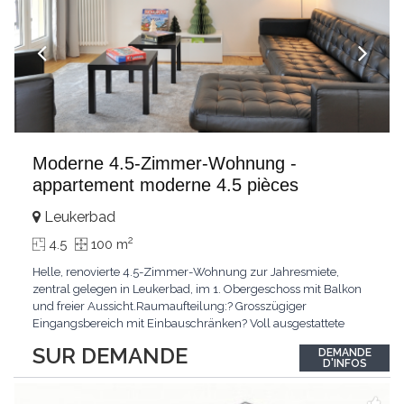
Moderne 4.5-Zimmer-Wohnung -
appartement moderne 4.5 pièces
Leukerbad
2
4.5
100 m
Helle, renovierte 4.5-Zimmer-Wohnung zur Jahresmiete,
zentral gelegen in Leukerbad, im 1. Obergeschoss mit Balkon
und freier Aussicht.Raumaufteilung:? Grosszügiger
Eingangsbereich mit Einbauschränken? Voll ausgestattete
Küche, teilweise offen zum Wohn- und Essbereich? Heller
SUR DEMANDE
DEMANDE
Wohnbereich? Drei Schlafzimmer (inkl. Elternschlafzimmer
D'INFOS
mit Einbauschränken)? Badezimmer und Duschbad?
BalkonMietzins: CHF
...