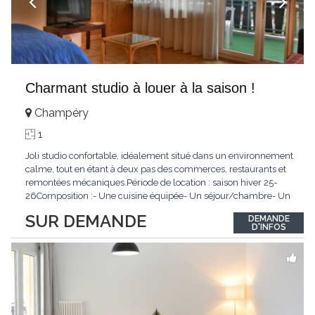
Charmant studio à louer à la saison !
Champéry
1
Joli studio confortable, idéalement situé dans un environnement
calme, tout en étant à deux pas des commerces, restaurants et
remontées mécaniques.Période de location : saison hiver 25-
26Composition :- Une cuisine équipée- Un séjour/chambre- Un
coin cuisine- Une salle de douche/WCConditions :Non-
SUR DEMANDE
DEMANDE
fumeurAnimaux non admisLoyer mensuel : CHF
D'INFOS
1'000.00N'hésitez pas à nous contacter !