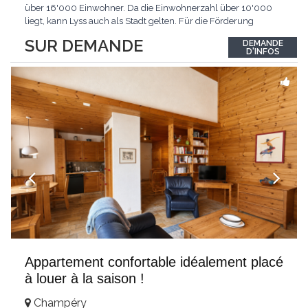
über 16'000 Einwohner. Da die Einwohnerzahl über 10'000
liegt, kann Lyss auch als Stadt gelten. Für die Förderung
erneuerbarer Energien hat Lyss das Label «Energiestadt»
SUR DEMANDE
DEMANDE
erhalten. Das sich rasch entwickelnde Regionalzentrum hat bis
D'INFOS
heute viel vom seeländisch-dörflichen
...
Appartement confortable idéalement placé
à louer à la saison !
Champéry