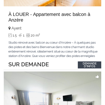
À LOUER - Appartement avec balcon à
Anzère
Ayent
2
1.5
1
20 m
Studio rénové avec balcon au cœur d'Anzère – À quelques pas
des pistes et des bains Bienvenue dans notre charmant studio
entièrement rénové, idéalement situé au cœur de la magnifique
station d'Anzère. Que vous veniez profiter des pistes enneigées
en hiver, des sentiers de randonnée en été ou simplement vous
SUR DEMANDE
DEMANDE
ressourcer en montagne, ce logement vous offrira tout le confort
D'INFOS
nécessaire
...