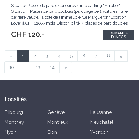
SituationPlaces de parc extérieures sur le parking "Majober"
Situation: Places de parc doubles (parquage de 2 voitures l'une
derrière l'autre), à côté de l'immeuble "Le Margueron" Location:
Loyer à CHF 120.-/mois Disponibilité: 3 places de parc doubles
Selon plan: C - D - E Dès le 01.02.2026 Durée
...
CHF 120.-
DEMANDE
D'INFOS
«
1
2
3
4
5
6
7
8
9
10
...
13
14
»
Localités
Fribourg
Genève
Lausanne
Monthey
Montreux
Neuchatel
Nyon
Sion
Yverdon