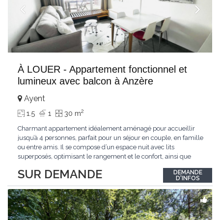
À LOUER - Appartement fonctionnel et
lumineux avec balcon à Anzère
Ayent
2
1.5
1
30 m
Charmant appartement idéalement aménagé pour accueillir
jusqu’à 4 personnes, parfait pour un séjour en couple, en famille
ou entre amis. Il se compose d’un espace nuit avec lits
superposés, optimisant le rangement et le confort, ainsi que
d’un séjour lumineux équipé d’un canapé confortable et d’une
SUR DEMANDE
DEMANDE
télévision murale. La cuisine ouverte et entièrement équipée
D'INFOS
(plaques de
...