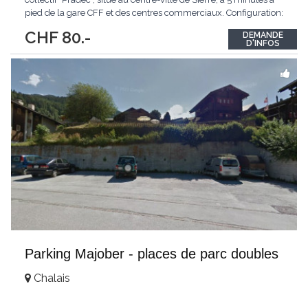
pied de la gare CFF et des centres commerciaux. Configuration:
Parking collectif Système de fosse permettant le stationnement
CHF 80.-
DEMANDE
de 2 voitures superposées
...
D'INFOS
Parking Majober - places de parc doubles
Chalais