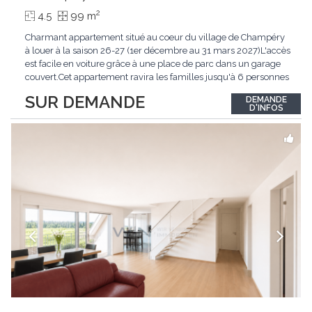
2
4.5
99 m
Charmant appartement situé au coeur du village de Champéry
à louer à la saison 26-27 (1er décembre au 31 mars 2027)L'accès
est facile en voiture grâce à une place de parc dans un garage
couvert.Cet appartement ravira les familles jusqu'à 6 personnes
à la recherche de praticité et de charme au coeur de Champéry.
SUR DEMANDE
DEMANDE
De plus, le logement offre une vue imprenable sur les Dents-
D'INFOS
du-Midi et les montagnes
...