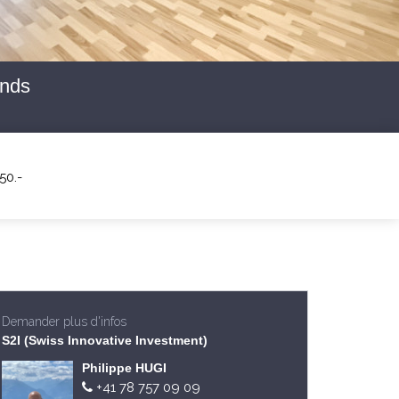
onds
50.-
Demander plus d'infos
S2I (Swiss Innovative Investment)
Philippe HUGI
+41 78 757 09 09