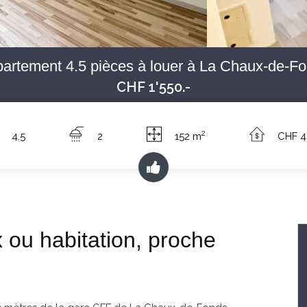
artement 4.5 pièces à louer à La Chaux-de-F
CHF 1'550.-
2
4.5
2
152 m
CHF 4
 ou habitation, proche