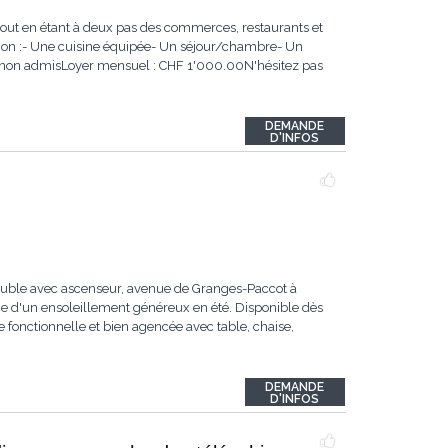
tout en étant à deux pas des commerces, restaurants et
ion :- Une cuisine équipée- Un séjour/chambre- Un
non admisLoyer mensuel : CHF 1'000.00N'hésitez pas
DEMANDE
D'INFOS
uble avec ascenseur, avenue de Granges-Paccot à
ie d'un ensoleillement généreux en été. Disponible dès
e fonctionnelle et bien agencée avec table, chaise,
DEMANDE
D'INFOS