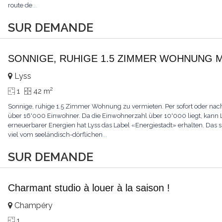
route de
...
SUR DEMANDE
SONNIGE, RUHIGE 1.5 ZIMMER WOHNUNG M
Lyss
2
1
42 m
Sonnige, ruhige 1.5 Zimmer Wohnung zu vermieten. Per sofort oder nach 
über 16'000 Einwohner. Da die Einwohnerzahl über 10'000 liegt, kann Ly
erneuerbarer Energien hat Lyss das Label «Energiestadt» erhalten. Das 
viel vom seeländisch-dörflichen
...
SUR DEMANDE
Charmant studio à louer à la saison !
Champéry
1