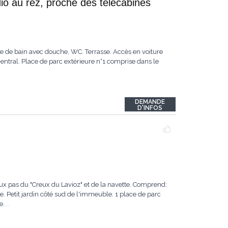
io au rez, proche des télécabines
lle de bain avec douche, WC. Terrasse. Accès en voiture
ntral. Place de parc extérieure n°1 comprise dans le
DEMANDE
D'INFOS
ux pas du "Creux du Lavioz" et de la navette. Comprend:
e. Petit jardin côté sud de l'immeuble. 1 place de parc
e.
...