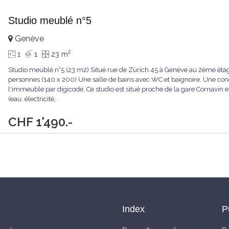
Studio meublé n°5
Genève
2
1
1
23 m
Studio meublé n°5 (23 m2) Situé rue de Zürich 45 à Genève au 2ème étage
personnes (140 x 200) Une salle de bains avec WC et baignoire. Une c
l'immeuble par digicode. Ce studio est situé proche de la gare Cornavin e
(eau, électricité,
...
CHF 1'490.-
Index
P