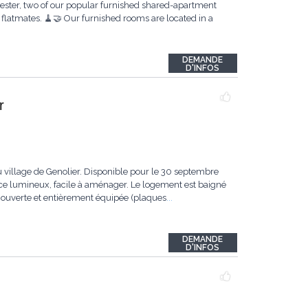
ester, two of our popular furnished shared-apartment
e flatmates. 🧹🤝 Our furnished rooms are located in a
DEMANDE
D'INFOS
r
 village de Genolier. Disponible pour le 30 septembre
 espace lumineux, facile à aménager. Le logement est baigné
e, ouverte et entièrement équipée (plaques
...
DEMANDE
D'INFOS