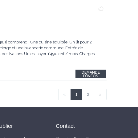
. Il comprend : Une cuisine équipée. Un lit pour 2
oncierge et une buanderie commune. Entrée de
t des Nations Unies. Loyer 1'490 chf / mois. Charges
DEMANDE
D'INFOS
«
1
2
»
ublier
Contact