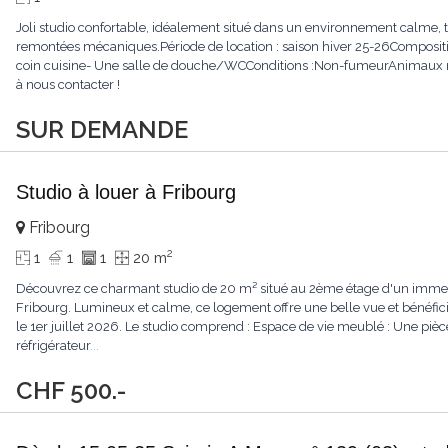
Joli studio confortable, idéalement situé dans un environnement calme, 
remontées mécaniques.Période de location : saison hiver 25-26Composit
coin cuisine- Une salle de douche/WCConditions :Non-fumeurAnimaux 
à nous contacter !
SUR DEMANDE
Studio à louer à Fribourg
Fribourg
2
1
1
1
20 m
Découvrez ce charmant studio de 20 m² situé au 2ème étage d'un imme
Fribourg. Lumineux et calme, ce logement offre une belle vue et bénéfic
le 1er juillet 2026. Le studio comprend : Espace de vie meublé : Une pièc
réfrigérateur
...
CHF 500.-