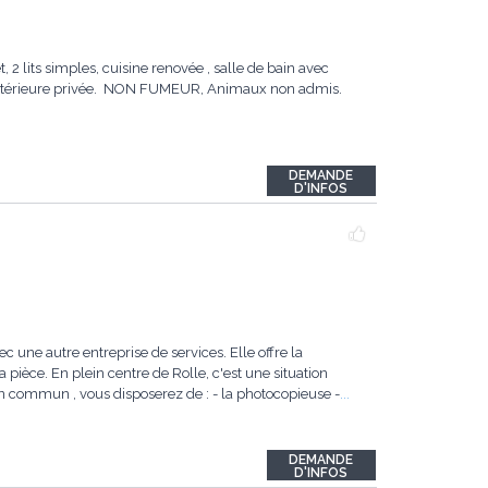
2 lits simples, cuisine renovée , salle de bain avec
c extérieure privée. NON FUMEUR, Animaux non admis.
DEMANDE
D'INFOS
 une autre entreprise de services. Elle offre la
la pièce. En plein centre de Rolle, c'est une situation
!. En commun , vous disposerez de : - la photocopieuse -
...
DEMANDE
D'INFOS