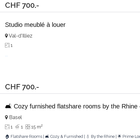
CHF 700.-
Studio meublé à louer
Val-d'Illiez
1
...
CHF 700.-
🛋️ Cozy furnished flatshare rooms by the Rhine
Basel
2
1
1
15 m
🏠 Flatshare Rooms | 🛋️ Cozy & Furnished | 💧 By the Rhine | 🌟 Prime 