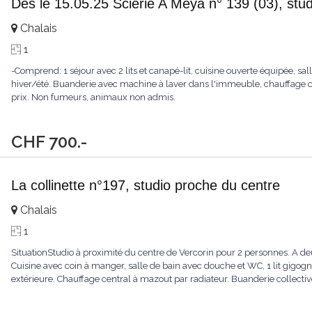
Dès le 15.05.25 Scierie A Meya n° 139 (03), stud
Chalais
1
-Comprend: 1 séjour avec 2 lits et canapé-lit, cuisine ouverte équipée, sa
hiver/été. Buanderie avec machine à laver dans l'immeuble, chauffage ce
prix. Non fumeurs, animaux non admis.
CHF 700.-
La collinette n°197, studio proche du centre
Chalais
1
SituationStudio à proximité du centre de Vercorin pour 2 personnes. A de
Cuisine avec coin à manger, salle de bain avec douche et WC, 1 lit gigogn
extérieure. Chauffage central à mazout par radiateur. Buanderie collectiv