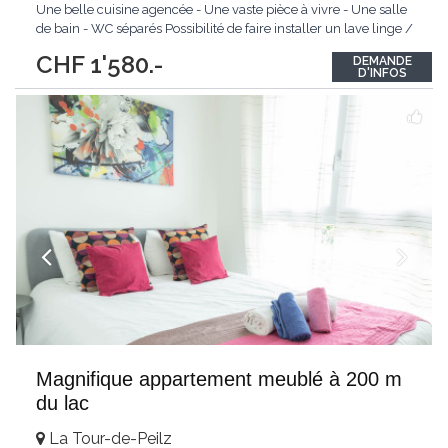
Une belle cuisine agencée - Une vaste pièce à vivre - Une salle
de bain - WC séparés Possibilité de faire installer un lave linge /
sèche linge dans l'appartement. Cave. N'hésitez pas à nous
CHF 1'580.-
DEMANDE
contacter pour plus de renseignements, nous ferons au plaisir
...
D'INFOS
Magnifique appartement meublé à 200 m
du lac
La Tour-de-Peilz