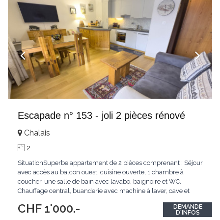
Escapade n° 153 - joli 2 pièces rénové
Chalais
2
SituationSuperbe appartement de 2 pièces comprenant : Séjour
avec accès au balcon ouest, cuisine ouverte, 1 chambre à
coucher, une salle de bain avec lavabo, baignoire et WC.
Chauffage central, buanderie avec machine à laver, cave et
casier à ski. Parking non attribué dans la cour de l'immeuble.
CHF 1'000.-
DEMANDE
NON FUMEUR, animaux sur demande. Conditions : Disponible
...
D'INFOS