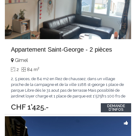
Appartement Saint-George - 2 pièces
Gimel
2
2
84 m
2, 5 pieces, de 84 m2 en Rez de chaussez, dans un village
proche de la campagne et de la ville 1188 st-george 1 place de
parque Libre dés le 31 aout pas de terrasse Mais possiblité de
jardinet loyer charge et 1 place de parque est 1'575frs 100 frs de
plus pour une 2 eme place de parque vennez visiter
CHF 1'425.-
DEMANDE
D'INFOS