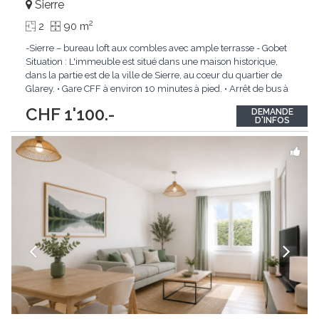
Sierre
2
2
90 m
-Sierre – bureau loft aux combles avec ample terrasse - Gobet
Situation : L'immeuble est situé dans une maison historique,
dans la partie est de la ville de Sierre, au cœur du quartier de
Glarey. • Gare CFF à environ 10 minutes à pied. • Arrêt de bus à
environ 10 mètres. • Proche de toutes les commodités. Local
CHF 1'100.-
DEMANDE
commercial :
...
D'INFOS