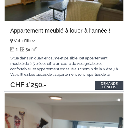
Appartement meublé à louer à l'année !
Val-d'Illiez
2
2
58 m
Situé dans un quartier calme et paisible, cet appartement
meublé de 2.5 pièces offre un cadre de vie agréable et
confortable.Cet appartement est situé au chemin de la Vièze 7 à
Val-d'Illiez.Les pièces de l'appartement sont réparties de la
manière suivante :- un hall d'entrée- une cuisine ouverte sur un
CHF 1'250.-
DEMANDE
séjour lumineux- un balcon- une chambre- une salle de
D'INFOS
bain/WCUne cave est également
...