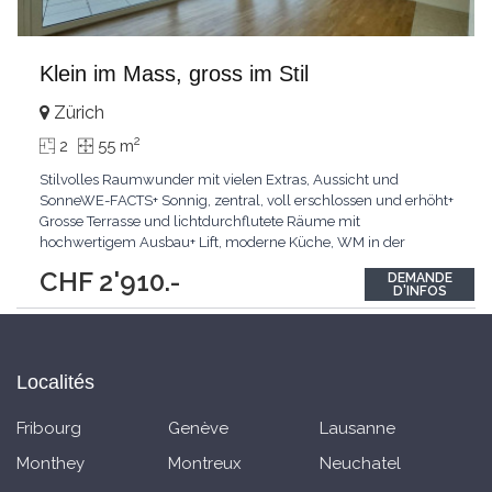
Klein im Mass, gross im Stil
Zürich
2
2
55 m
Stilvolles Raumwunder mit vielen Extras, Aussicht und
SonneWE-FACTS+ Sonnig, zentral, voll erschlossen und erhöht+
Grosse Terrasse und lichtdurchflutete Räume mit
hochwertigem Ausbau+ Lift, moderne Küche, WM in der
WohnungPasst für:Paare, Single und PendlerKLARTEXT:
CHF 2'910.-
DEMANDE
Sonnige, voll erschlossene Lage mit hervorragender
D'INFOS
Infrastruktur.Interesiert? JETZT anrufen: +41 79 813 46 61
Localités
Fribourg
Genève
Lausanne
Monthey
Montreux
Neuchatel