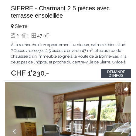
SIERRE - Charmant 2.5 pièces avec
terrasse ensoleillée
Sierre
2
2
1
47 m
À la recherche d’un appartement lumineux, calme et bien situé
? Découvrez ce joli 2.5 pièces d’environ 47 m², situé au rez-de-
chaussée d’un immeuble soigné à la Route de la Bonne-Eau 4, à
deux pas de l’hôpital et proche du centre-ville de Sierre. Grâce à
son orientation sud, la terrasse offre un agréable espace
CHF 1'230.-
DEMANDE
extérieur pour profiter du soleil en toute tranquillité. Un
...
D'INFOS