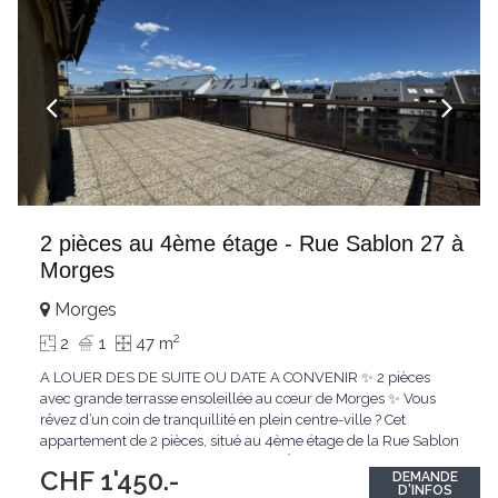
2 pièces au 4ème étage - Rue Sablon 27 à
Morges
Morges
2
2
1
47 m
A LOUER DES DE SUITE OU DATE A CONVENIR ✨ 2 pièces
avec grande terrasse ensoleillée au cœur de Morges ✨ Vous
rêvez d’un coin de tranquillité en plein centre-ville ? Cet
appartement de 2 pièces, situé au 4ème étage de la Rue Sablon
27, allie confort et situation idéale. 👉 À seulement 5 minutes à
CHF 1'450.-
DEMANDE
pied de la gare et entouré de toutes les commodités, vous
D'INFOS