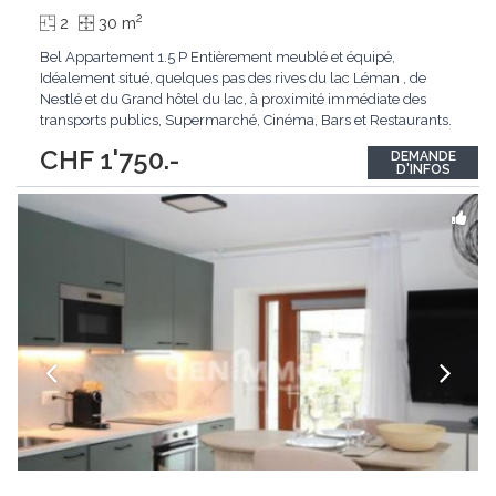
2
2
30 m
Bel Appartement 1.5 P Entièrement meublé et équipé,
Idéalement situé, quelques pas des rives du lac Léman , de
Nestlé et du Grand hôtel du lac, à proximité immédiate des
transports publics, Supermarché, Cinéma, Bars et Restaurants.
Equipement : Cuisine Entièrement équipée avec tous les
CHF 1'750.-
DEMANDE
appareils de cuisine, lit double, TV, fibre optique, ascenseur.
D'INFOS
Disposition ci dessous -
...