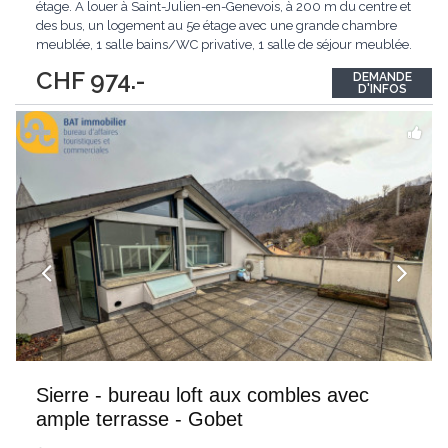
étage. A louer à Saint-Julien-en-Genevois, à 200 m du centre et
des bus, un logement au 5e étage avec une grande chambre
meublée, 1 salle bains/WC privative, 1 salle de séjour meublée.
Accès à une terrasse de 150 m2 avec vue panoramique. La
CHF 974.-
DEMANDE
cuisine est à partager avec la propriétaire qui habite au 4e étage.
D'INFOS
Annexes : une
...
Sierre - bureau loft aux combles avec
ample terrasse - Gobet