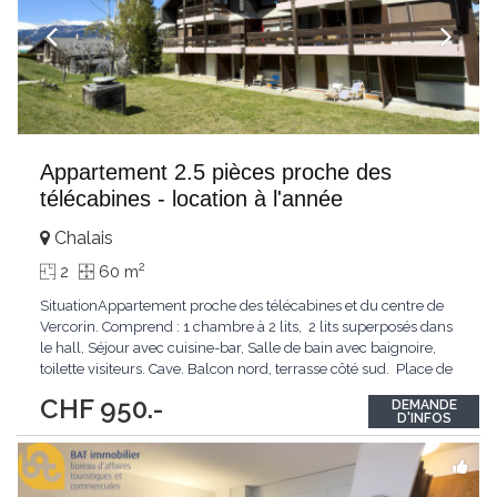
Appartement 2.5 pièces proche des
télécabines - location à l'année
Chalais
2
2
60 m
SituationAppartement proche des télécabines et du centre de
Vercorin. Comprend : 1 chambre à 2 lits, 2 lits superposés dans
le hall, Séjour avec cuisine-bar, Salle de bain avec baignoire,
toilette visiteurs. Cave. Balcon nord, terrasse côté sud. Place de
parc aux Echères Accès voiture été/hiver, chauffage central,
...
CHF 950.-
DEMANDE
D'INFOS