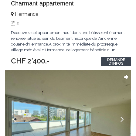
Charmant appartement
Hermance
2
Découvrez cet appartement neuf dans une bâtisse entièrement
rénovée, situé au sein du bâtiment historique de l'ancienne
douane d'Hermance.A proximité immédiate du pittoresque
village médiéval d'Hermance, ce logement bénéficie d'un
emplacement privilégié au bord de la rivière l'Hermance.Le
CHF 2'400.-
DEMANDE
bâtiment de l'ancienne douane, témoin du riche passé
D'INFOS
historique de la région, profite d'un
...