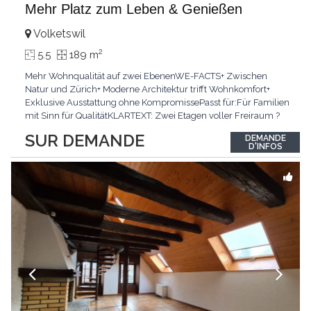
Mehr Platz zum Leben & Genießen
Volketswil
2
5.5
189 m
Mehr Wohnqualität auf zwei EbenenWE-FACTS+ Zwischen
Natur und Zürich+ Moderne Architektur trifft Wohnkomfort+
Exklusive Ausstattung ohne KompromissePasst für:Für Familien
mit Sinn für QualitätKLARTEXT: Zwei Etagen voller Freiraum ?
für alle, die grosszügiges Wohnen schätzen.Interessiert? JETZT
SUR DEMANDE
DEMANDE
anrufen: +41 76 651 22 73
D'INFOS