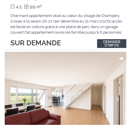
2
4.5
99 m
Charmant appartement situé au coeur du village de Champéry
à louer à la saison 26-27 (1er décembre au 31 mars 2027)L'accès
est facile en voiture grâce à une place de parc dans un garage
couvert.Cet appartement ravira les familles jusqu'à 6 personnes
à la recherche de praticité et de charme au coeur de Champéry.
SUR DEMANDE
DEMANDE
De plus, le logement offre une vue imprenable sur les Dents-
D'INFOS
du-Midi et les montagnes
...