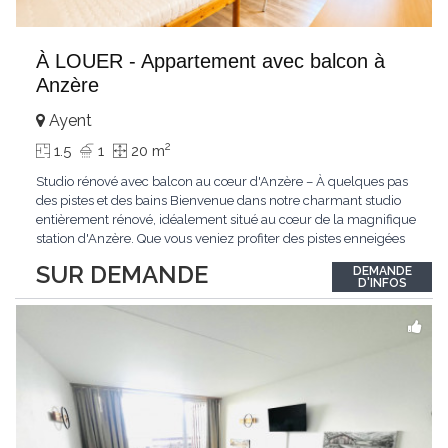
À LOUER - Appartement avec balcon à
Anzère
Ayent
2
1.5
1
20 m
Studio rénové avec balcon au cœur d'Anzère – À quelques pas
des pistes et des bains Bienvenue dans notre charmant studio
entièrement rénové, idéalement situé au cœur de la magnifique
station d'Anzère. Que vous veniez profiter des pistes enneigées
en hiver, des sentiers de randonnée en été ou simplement vous
SUR DEMANDE
DEMANDE
ressourcer en montagne, ce logement vous offrira tout le confort
D'INFOS
nécessaire
...