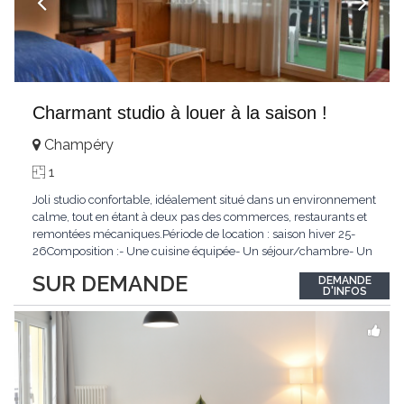
Charmant studio à louer à la saison !
Champéry
1
Joli studio confortable, idéalement situé dans un environnement
calme, tout en étant à deux pas des commerces, restaurants et
remontées mécaniques.Période de location : saison hiver 25-
26Composition :- Une cuisine équipée- Un séjour/chambre- Un
coin cuisine- Une salle de douche/WCConditions :Non-
SUR DEMANDE
DEMANDE
fumeurAnimaux non admisLoyer mensuel : CHF
D'INFOS
1'000.00N'hésitez pas à nous contacter !