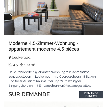
Moderne 4.5-Zimmer-Wohnung -
appartement moderne 4.5 pièces
Leukerbad
2
4.5
100 m
Helle, renovierte 4.5-Zimmer-Wohnung zur Jahresmiete,
zentral gelegen in Leukerbad, im 1. Obergeschoss mit Balkon
und freier Aussicht.Raumaufteilung:? Grosszügiger
Eingangsbereich mit Einbauschränken? Voll ausgestattete
Küche, teilweise offen zum Wohn- und Essbereich? Heller
SUR DEMANDE
DEMANDE
Wohnbereich? Drei Schlafzimmer (inkl. Elternschlafzimmer
D'INFOS
mit Einbauschränken)? Badezimmer und Duschbad?
BalkonMietzins: CHF
...