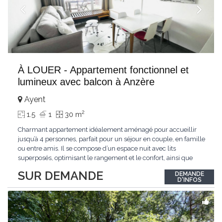
À LOUER - Appartement fonctionnel et
lumineux avec balcon à Anzère
Ayent
2
1.5
1
30 m
Charmant appartement idéalement aménagé pour accueillir
jusqu’à 4 personnes, parfait pour un séjour en couple, en famille
ou entre amis. Il se compose d’un espace nuit avec lits
superposés, optimisant le rangement et le confort, ainsi que
d’un séjour lumineux équipé d’un canapé confortable et d’une
SUR DEMANDE
DEMANDE
télévision murale. La cuisine ouverte et entièrement équipée
D'INFOS
(plaques de
...