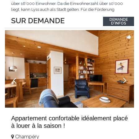
über 16'000 Einwohner. Da die Einwohnerzahl über 10'000
liegt, kann Lyss auch als Stadt gelten. Für die Förderung
erneuerbarer Energien hat Lyss das Label «Energiestadt»
SUR DEMANDE
DEMANDE
erhalten. Das sich rasch entwickelnde Regionalzentrum hat bis
D'INFOS
heute viel vom seeländisch-dörflichen
...
Appartement confortable idéalement placé
à louer à la saison !
Champéry