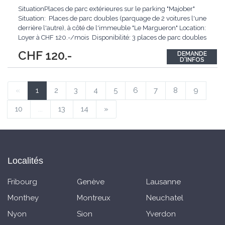
SituationPlaces de parc extérieures sur le parking "Majober"
Situation: Places de parc doubles (parquage de 2 voitures l'une
derrière l'autre), à côté de l'immeuble "Le Margueron" Location:
Loyer à CHF 120.-/mois Disponibilité: 3 places de parc doubles
Selon plan: C - D - E Dès le 01.02.2026 Durée
...
CHF 120.-
DEMANDE
D'INFOS
«
1
2
3
4
5
6
7
8
9
10
...
13
14
»
Localités
Fribourg
Genève
Lausanne
Monthey
Montreux
Neuchatel
Nyon
Sion
Yverdon