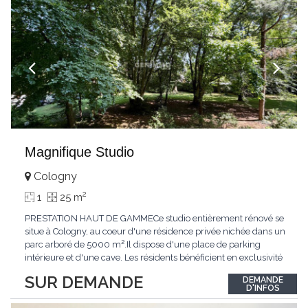
Magnifique Studio
Cologny
2
1
25 m
PRESTATION HAUT DE GAMMECe studio entièrement rénové se
situe à Cologny, au coeur d'une résidence privée nichée dans un
parc arboré de 5000 m².Il dispose d'une place de parking
intérieure et d'une cave. Les résidents bénéficient en exclusivité
d'une grande piscine intérieure avec jacuzzi, d'un garage à
SUR DEMANDE
DEMANDE
vélos et d'une salle de jeux.ACCESSIBILITÉAccessible en voiture
D'INFOS
par la route de
...