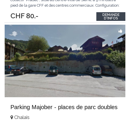
pied de la gare CFF et des centres commerciaux. Configuration:
Parking collectif Système de fosse permettant le stationnement
CHF 80.-
DEMANDE
de 2 voitures superposées
...
D'INFOS
Parking Majober - places de parc doubles
Chalais