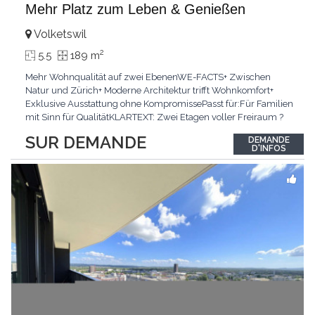
Mehr Platz zum Leben & Genießen
Volketswil
2
5.5
189 m
Mehr Wohnqualität auf zwei EbenenWE-FACTS+ Zwischen
Natur und Zürich+ Moderne Architektur trifft Wohnkomfort+
Exklusive Ausstattung ohne KompromissePasst für:Für Familien
mit Sinn für QualitätKLARTEXT: Zwei Etagen voller Freiraum ?
für alle, die grosszügiges Wohnen schätzen.Interessiert? JETZT
SUR DEMANDE
DEMANDE
anrufen: +41 76 651 22 73
D'INFOS