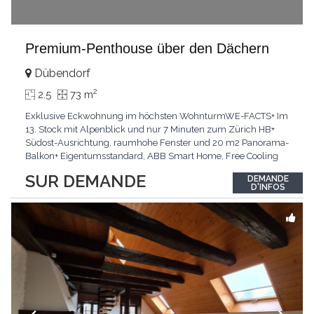
Premium-Penthouse über den Dächern
Dübendorf
2
2.5
73 m
Exklusive Eckwohnung im höchsten WohnturmWE-FACTS+ Im
13. Stock mit Alpenblick und nur 7 Minuten zum Zürich HB+
Südost-Ausrichtung, raumhohe Fenster und 20 m2 Panorama-
Balkon+ Eigentumsstandard, ABB Smart Home, Free Cooling
und tiefer SteuerfussPasst für:urbane Singles und Paare mit
SUR DEMANDE
DEMANDE
Sinn für LuxusKLARTEXT: Hier erleben Sie lichtdurchflutetes
D'INFOS
Wohnen der Extraklasse.Interessiert? JETZT anrufen:
...