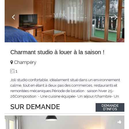
Charmant studio à louer à la saison !
Champéry
1
Joli studio confortable, idéalement situé dans un environnement
calme, tout en étant à deux pas des commerces, restaurants et
remontées mécaniques.Période de location : saison hiver 25-
26Composition :- Une cuisine équipée- Un séjour/chambre- Un
coin cuisine- Une salle de douche/WCConditions :Non-
SUR DEMANDE
DEMANDE
fumeurAnimaux non admisLoyer mensuel : CHF
D'INFOS
1'000.00N'hésitez pas à nous contacter !