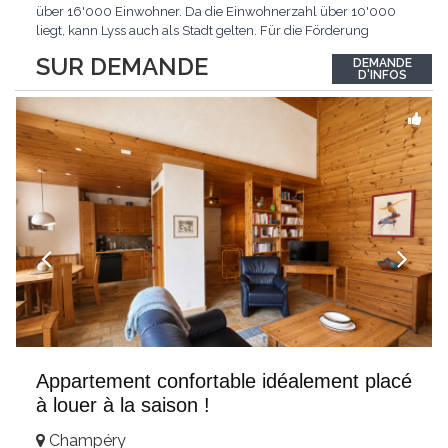
über 16'000 Einwohner. Da die Einwohnerzahl über 10'000
liegt, kann Lyss auch als Stadt gelten. Für die Förderung
erneuerbarer Energien hat Lyss das Label «Energiestadt»
SUR DEMANDE
DEMANDE
erhalten. Das sich rasch entwickelnde Regionalzentrum hat bis
D'INFOS
heute viel vom seeländisch-dörflichen
...
Appartement confortable idéalement placé
à louer à la saison !
Champéry