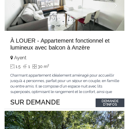
À LOUER - Appartement fonctionnel et
lumineux avec balcon à Anzère
Ayent
2
1.5
1
30 m
Charmant appartement idéalement aménagé pour accueillir
jusqu’à 4 personnes, parfait pour un séjour en couple, en famille
ou entre amis. Il se compose d’un espace nuit avec lits
superposés, optimisant le rangement et le confort, ainsi que
d’un séjour lumineux équipé d’un canapé confortable et d’une
SUR DEMANDE
DEMANDE
télévision murale. La cuisine ouverte et entièrement équipée
D'INFOS
(plaques de
...