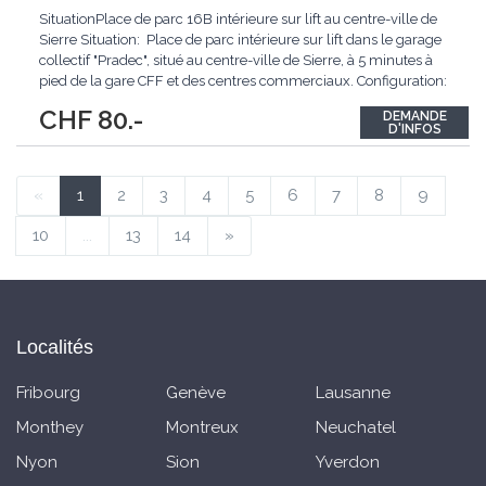
SituationPlace de parc 16B intérieure sur lift au centre-ville de
Sierre Situation: Place de parc intérieure sur lift dans le garage
collectif "Pradec", situé au centre-ville de Sierre, à 5 minutes à
pied de la gare CFF et des centres commerciaux. Configuration:
Parking collectif Système de fosse permettant le stationnement
CHF 80.-
DEMANDE
de 2 voitures superposées
...
D'INFOS
«
1
2
3
4
5
6
7
8
9
10
...
13
14
»
Localités
Fribourg
Genève
Lausanne
Monthey
Montreux
Neuchatel
Nyon
Sion
Yverdon