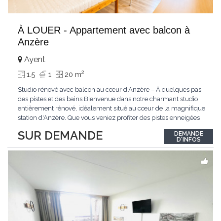
À LOUER - Appartement avec balcon à
Anzère
Ayent
2
1.5
1
20 m
Studio rénové avec balcon au cœur d'Anzère – À quelques pas
des pistes et des bains Bienvenue dans notre charmant studio
entièrement rénové, idéalement situé au cœur de la magnifique
station d'Anzère. Que vous veniez profiter des pistes enneigées
en hiver, des sentiers de randonnée en été ou simplement vous
SUR DEMANDE
DEMANDE
ressourcer en montagne, ce logement vous offrira tout le confort
D'INFOS
nécessaire
...