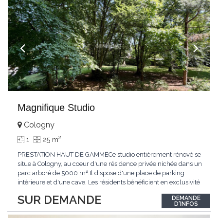
Magnifique Studio
Cologny
2
1
25 m
PRESTATION HAUT DE GAMMECe studio entièrement rénové se
situe à Cologny, au coeur d'une résidence privée nichée dans un
parc arboré de 5000 m².Il dispose d'une place de parking
intérieure et d'une cave. Les résidents bénéficient en exclusivité
d'une grande piscine intérieure avec jacuzzi, d'un garage à
SUR DEMANDE
DEMANDE
vélos et d'une salle de jeux.ACCESSIBILITÉAccessible en voiture
D'INFOS
par la route de
...