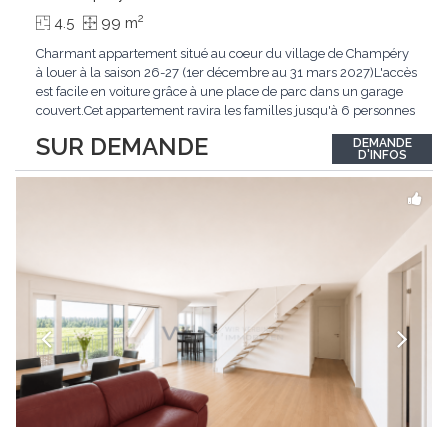
2
4.5
99 m
Charmant appartement situé au coeur du village de Champéry
à louer à la saison 26-27 (1er décembre au 31 mars 2027)L'accès
est facile en voiture grâce à une place de parc dans un garage
couvert.Cet appartement ravira les familles jusqu'à 6 personnes
à la recherche de praticité et de charme au coeur de Champéry.
SUR DEMANDE
DEMANDE
De plus, le logement offre une vue imprenable sur les Dents-
D'INFOS
du-Midi et les montagnes
...