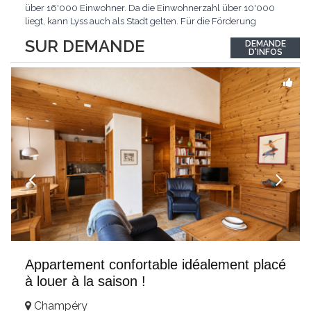
über 16'000 Einwohner. Da die Einwohnerzahl über 10'000
liegt, kann Lyss auch als Stadt gelten. Für die Förderung
erneuerbarer Energien hat Lyss das Label «Energiestadt»
SUR DEMANDE
DEMANDE
erhalten. Das sich rasch entwickelnde Regionalzentrum hat bis
D'INFOS
heute viel vom seeländisch-dörflichen
...
Appartement confortable idéalement placé
à louer à la saison !
Champéry