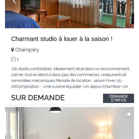
Charmant studio à louer à la saison !
Champéry
1
Joli studio confortable, idéalement situé dans un environnement
calme, tout en étant à deux pas des commerces, restaurants et
remontées mécaniques.Période de location : saison hiver 25-
26Composition :- Une cuisine équipée- Un séjour/chambre- Un
coin cuisine- Une salle de douche/WCConditions :Non-
SUR DEMANDE
DEMANDE
fumeurAnimaux non admisLoyer mensuel : CHF
D'INFOS
1'000.00N'hésitez pas à nous contacter !