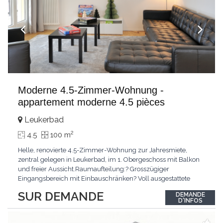
Moderne 4.5-Zimmer-Wohnung -
appartement moderne 4.5 pièces
Leukerbad
2
4.5
100 m
Helle, renovierte 4.5-Zimmer-Wohnung zur Jahresmiete,
zentral gelegen in Leukerbad, im 1. Obergeschoss mit Balkon
und freier Aussicht.Raumaufteilung:? Grosszügiger
Eingangsbereich mit Einbauschränken? Voll ausgestattete
Küche, teilweise offen zum Wohn- und Essbereich? Heller
SUR DEMANDE
DEMANDE
Wohnbereich? Drei Schlafzimmer (inkl. Elternschlafzimmer
D'INFOS
mit Einbauschränken)? Badezimmer und Duschbad?
BalkonMietzins: CHF
...