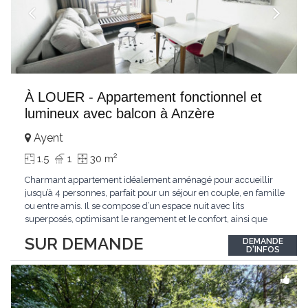
À LOUER - Appartement fonctionnel et
lumineux avec balcon à Anzère
Ayent
2
1.5
1
30 m
Charmant appartement idéalement aménagé pour accueillir
jusqu’à 4 personnes, parfait pour un séjour en couple, en famille
ou entre amis. Il se compose d’un espace nuit avec lits
superposés, optimisant le rangement et le confort, ainsi que
d’un séjour lumineux équipé d’un canapé confortable et d’une
SUR DEMANDE
DEMANDE
télévision murale. La cuisine ouverte et entièrement équipée
D'INFOS
(plaques de
...