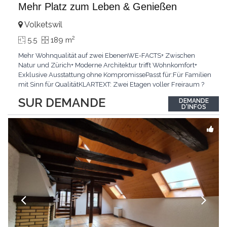
Mehr Platz zum Leben & Genießen
Volketswil
2
5.5
189 m
Mehr Wohnqualität auf zwei EbenenWE-FACTS+ Zwischen
Natur und Zürich+ Moderne Architektur trifft Wohnkomfort+
Exklusive Ausstattung ohne KompromissePasst für:Für Familien
mit Sinn für QualitätKLARTEXT: Zwei Etagen voller Freiraum ?
für alle, die grosszügiges Wohnen schätzen.Interessiert? JETZT
SUR DEMANDE
DEMANDE
anrufen: +41 76 651 22 73
D'INFOS