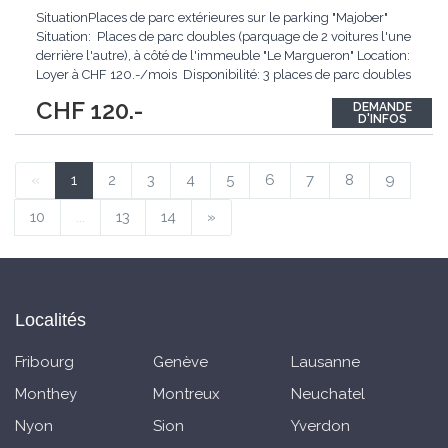
SituationPlaces de parc extérieures sur le parking "Majober"
Situation: Places de parc doubles (parquage de 2 voitures l'une
derrière l'autre), à côté de l'immeuble "Le Margueron" Location:
Loyer à CHF 120.-/mois Disponibilité: 3 places de parc doubles
Selon plan: C - D - E Dès le 01.02.2026 Durée
...
CHF 120.-
DEMANDE
D'INFOS
«
1
2
3
4
5
6
7
8
9
10
...
13
14
»
Localités
Fribourg
Genève
Lausanne
Monthey
Montreux
Neuchatel
Nyon
Sion
Yverdon