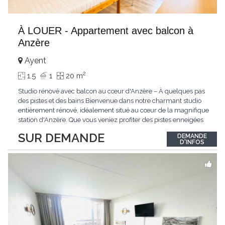
À LOUER - Appartement avec balcon à
Anzère
Ayent
2
1.5
1
20 m
Studio rénové avec balcon au cœur d'Anzère – À quelques pas
des pistes et des bains Bienvenue dans notre charmant studio
entièrement rénové, idéalement situé au cœur de la magnifique
station d'Anzère. Que vous veniez profiter des pistes enneigées
en hiver, des sentiers de randonnée en été ou simplement vous
SUR DEMANDE
DEMANDE
ressourcer en montagne, ce logement vous offrira tout le confort
D'INFOS
nécessaire
...