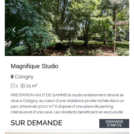
Magnifique Studio
Cologny
2
1
25 m
PRESTATION HAUT DE GAMMECe studio entièrement rénové se
situe à Cologny, au coeur d'une résidence privée nichée dans un
parc arboré de 5000 m².Il dispose d'une place de parking
intérieure et d'une cave. Les résidents bénéficient en exclusivité
d'une grande piscine intérieure avec jacuzzi, d'un garage à
SUR DEMANDE
DEMANDE
vélos et d'une salle de jeux.ACCESSIBILITÉAccessible en voiture
D'INFOS
par la route de
...