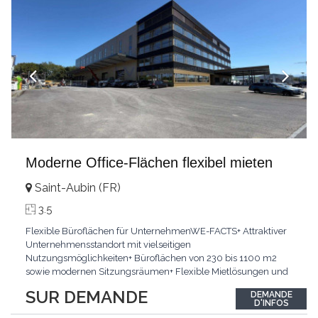
Moderne Office-Flächen flexibel mieten
Saint-Aubin (FR)
3.5
Flexible Büroflächen für UnternehmenWE-FACTS+ Attraktiver
Unternehmensstandort mit vielseitigen
Nutzungsmöglichkeiten+ Büroflächen von 230 bis 1100 m2
sowie modernen Sitzungsräumen+ Flexible Mietlösungen und
professionelle InfrastrukturPasst für:KMU, Dienstleister, Praxen
SUR DEMANDE
DEMANDE
und VerwaltungKLARTEXT: Professionelle Büro- und
D'INFOS
Sitzungsräume flexibel verfügbar.Interessiert? JETZT anrufen: