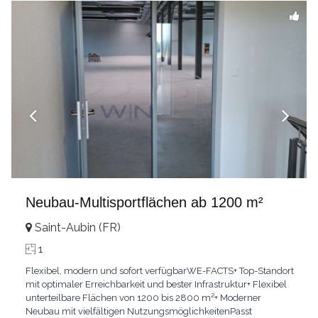
+41 79
...
Neubau-Multisportflächen ab 1200 m²
Saint-Aubin (FR)
1
Flexibel, modern und sofort verfügbarWE-FACTS+ Top-Standort
mit optimaler Erreichbarkeit und bester Infrastruktur+ Flexibel
unterteilbare Flächen von 1200 bis 2800 m²+ Moderner
Neubau mit vielfältigen NutzungsmöglichkeitenPasst