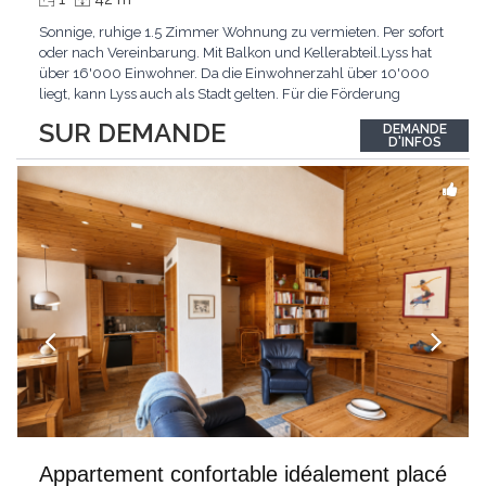
Sonnige, ruhige 1.5 Zimmer Wohnung zu vermieten. Per sofort
oder nach Vereinbarung. Mit Balkon und Kellerabteil.Lyss hat
über 16'000 Einwohner. Da die Einwohnerzahl über 10'000
liegt, kann Lyss auch als Stadt gelten. Für die Förderung
erneuerbarer Energien hat Lyss das Label «Energiestadt»
SUR DEMANDE
DEMANDE
erhalten. Das sich rasch entwickelnde Regionalzentrum hat bis
D'INFOS
heute viel vom seeländisch-dörflichen
...
Appartement confortable idéalement placé