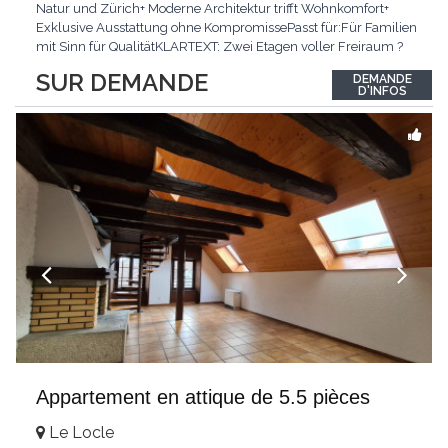
Natur und Zürich+ Moderne Architektur trifft Wohnkomfort+
Exklusive Ausstattung ohne KompromissePasst für:Für Familien
mit Sinn für QualitätKLARTEXT: Zwei Etagen voller Freiraum ?
für alle, die grosszügiges Wohnen schätzen.Interessiert? JETZT
SUR DEMANDE
DEMANDE
anrufen: +41 76 651 22 73
D'INFOS
Appartement en attique de 5.5 pièces
Le Locle