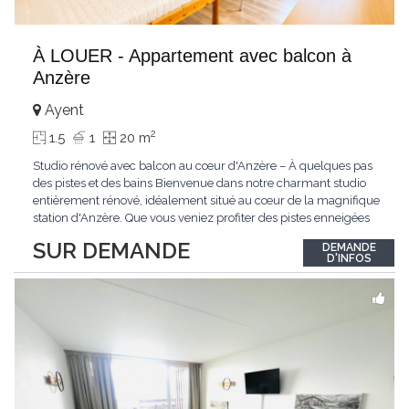
À LOUER - Appartement avec balcon à
Anzère
Ayent
2
1.5
1
20 m
Studio rénové avec balcon au cœur d'Anzère – À quelques pas
des pistes et des bains Bienvenue dans notre charmant studio
entièrement rénové, idéalement situé au cœur de la magnifique
station d'Anzère. Que vous veniez profiter des pistes enneigées
en hiver, des sentiers de randonnée en été ou simplement vous
SUR DEMANDE
DEMANDE
ressourcer en montagne, ce logement vous offrira tout le confort
D'INFOS
nécessaire
...