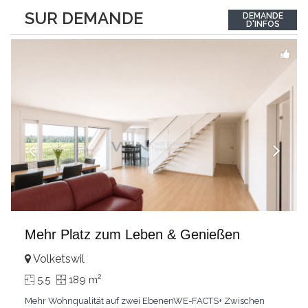
für:Sport-, Gesundheits-, Fitness- und
SUR DEMANDE
DEMANDE
MedizinkonzepteKLARTEXT: Verwirklichen Sie Ihr individuelles
D'INFOS
Sport- oder Gesundheitskonzept.Interessiert? JETZT anrufen: +41
79
...
Mehr Platz zum Leben & Genießen
Volketswil
2
5.5
189 m
Mehr Wohnqualität auf zwei EbenenWE-FACTS+ Zwischen