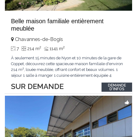
Belle maison familiale entièrement
meublée
Chavannes-de-Bogis
2
2
7
214 m
1141 m
À seulement 15 minutes de Nyon et 10 minutes de la gare de
Coppet, découvrez cette spacieuse maison familiale d'environ
214 m², louée meublée, offrant confort et beaux volumes. 1
séjour 1 salle à manger 1 cuisine entièrement équipée 4
chambres 1 bureau 3 salles de bain avec WC 1 buanderie 1 cave
SUR DEMANDE
DEMANDE
à vin 1 véranda 1 dressing 1 balcon 2 garages 1 terrain de 1'141
D'INFOS
m² Une maison
...