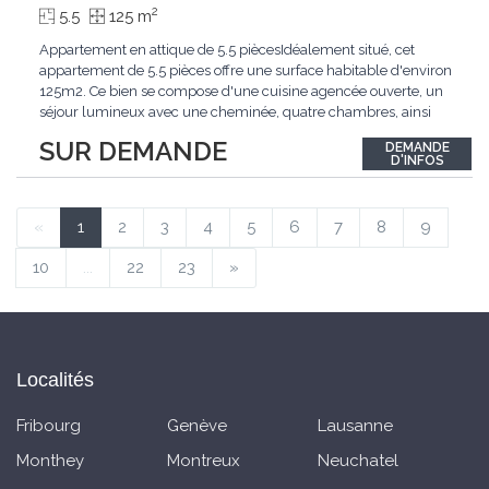
2
5.5
125 m
Appartement en attique de 5.5 piècesIdéalement situé, cet
appartement de 5.5 pièces offre une surface habitable d'environ
125m2. Ce bien se compose d'une cuisine agencée ouverte, un
séjour lumineux avec une cheminée, quatre chambres, ainsi
que deux salle de douche, Une cave complète ce bien.
SUR DEMANDE
DEMANDE
D'INFOS
«
1
2
3
4
5
6
7
8
9
10
...
22
23
»
Localités
Fribourg
Genève
Lausanne
Monthey
Montreux
Neuchatel