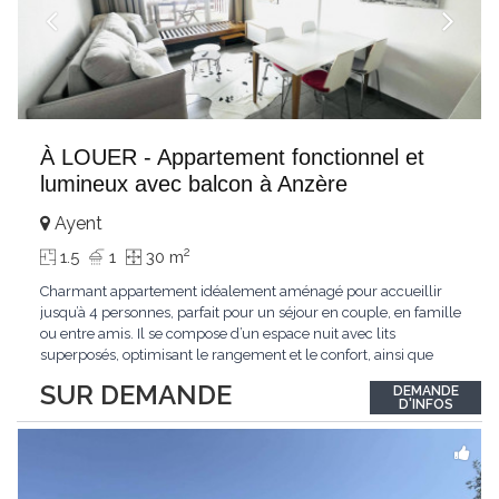
À LOUER - Appartement fonctionnel et
lumineux avec balcon à Anzère
Ayent
2
1.5
1
30 m
Charmant appartement idéalement aménagé pour accueillir
jusqu’à 4 personnes, parfait pour un séjour en couple, en famille
ou entre amis. Il se compose d’un espace nuit avec lits
superposés, optimisant le rangement et le confort, ainsi que
d’un séjour lumineux équipé d’un canapé confortable et d’une
SUR DEMANDE
DEMANDE
télévision murale. La cuisine ouverte et entièrement équipée
D'INFOS
(plaques de
...