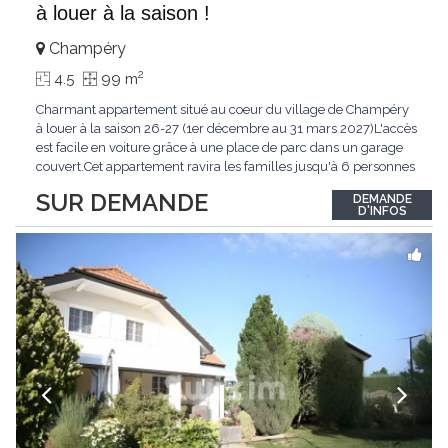
à louer à la saison !
Champéry
2
4.5
99 m
Charmant appartement situé au coeur du village de Champéry
à louer à la saison 26-27 (1er décembre au 31 mars 2027)L'accès
est facile en voiture grâce à une place de parc dans un garage
couvert.Cet appartement ravira les familles jusqu'à 6 personnes
à la recherche de praticité et de charme au coeur de Champéry.
SUR DEMANDE
DEMANDE
De plus, le logement offre une vue imprenable sur les Dents-
D'INFOS
du-Midi et les montagnes
...