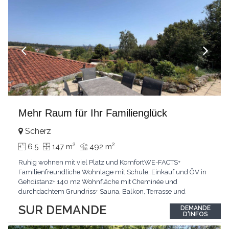
Mehr Raum für Ihr Familienglück
Scherz
2
2
6.5
147 m
492 m
Ruhig wohnen mit viel Platz und KomfortWE-FACTS+
Familienfreundliche Wohnlage mit Schule, Einkauf und ÖV in
Gehdistanz+ 140 m2 Wohnfläche mit Cheminée und
durchdachtem Grundriss+ Sauna, Balkon, Terrasse und
Parkplatz Passt für:Familien und alle, die Ruhe und
SUR DEMANDE
DEMANDE
Wohnqualität schätzenKLARTEXT: Einziehen, wohlfühlen und
D'INFOS
das Leben geniessen.Interessiert? JETZT anrufen: +41 79 294 37