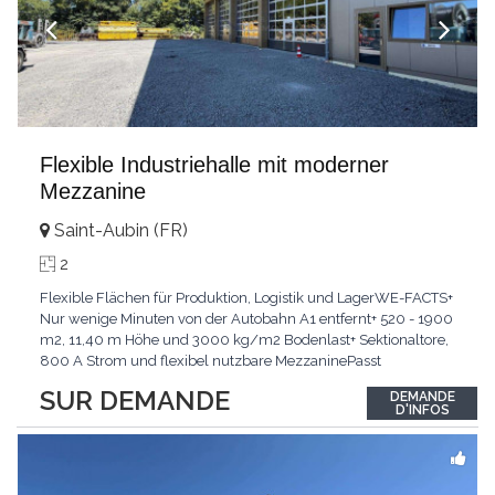
Flexible Industriehalle mit moderner
Mezzanine
Saint-Aubin (FR)
2
Flexible Flächen für Produktion, Logistik und LagerWE-FACTS+
Nur wenige Minuten von der Autobahn A1 entfernt+ 520 - 1900
m2, 11,40 m Höhe und 3000 kg/m2 Bodenlast+ Sektionaltore,
800 A Strom und flexibel nutzbare MezzaninePasst
für:Produktion, Logistik, Werkstatt und GrosshandelKLARTEXT:
SUR DEMANDE
DEMANDE
Leistungsstarke Industriefläche für effiziente
D'INFOS
Betriebsabläufe.Interessiert? JETZT anrufen: +41 79 294 37
...