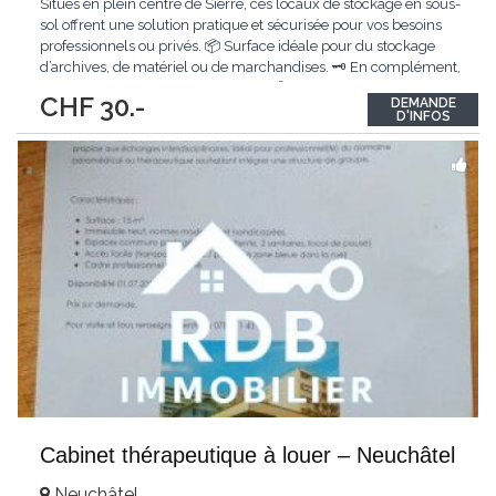
Situés en plein centre de Sierre, ces locaux de stockage en sous-
sol offrent une solution pratique et sécurisée pour vos besoins
professionnels ou privés. 📦 Surface idéale pour du stockage
d’archives, de matériel ou de marchandises. 🗝️ En complément,
une salle des coffres d’environ 84 m² est également proposée,
CHF 30.-
DEMANDE
offrant un espace sécurisé pour des besoins spécifiques
...
D'INFOS
Cabinet thérapeutique à louer – Neuchâtel
Neuchâtel