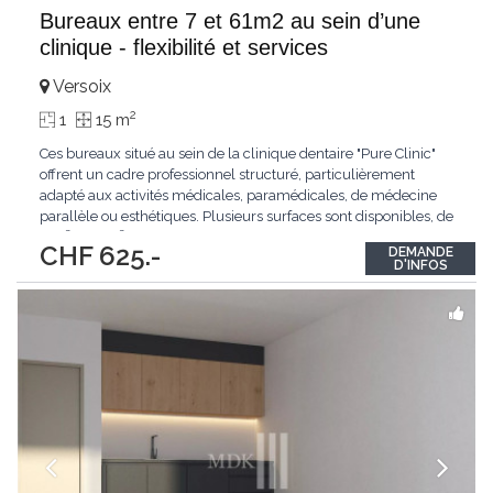
Bureaux entre 7 et 61m2 au sein d’une
clinique - flexibilité et services
Versoix
2
1
15 m
Ces bureaux situé au sein de la clinique dentaire "Pure Clinic"
offrent un cadre professionnel structuré, particulièrement
adapté aux activités médicales, paramédicales, de médecine
parallèle ou esthétiques. Plusieurs surfaces sont disponibles, de
7 m² à 29 m², idéales pour des consultations ou activités
CHF 625.-
DEMANDE
spécialisées. En complément, une salle de 61 m² avec
D'INFOS
kitchenette permet
...