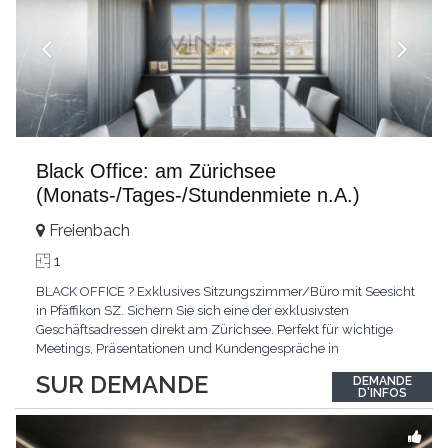
Black Office: am Zürichsee
(Monats-/Tages-/Stundenmiete n.A.)
Freienbach
1
BLACK OFFICE ? Exklusives Sitzungszimmer/Büro mit Seesicht
in Pfäffikon SZ. Sichern Sie sich eine der exklusivsten
Geschäftsadressen direkt am Zürichsee. Perfekt für wichtige
Meetings, Präsentationen und Kundengespräche in
repräsentativer Atmosphäre. Modernes Design, hochwertige
SUR DEMANDE
DEMANDE
Ausstattung und eine inspirierende Umgebung schaffen den
D'INFOS
idealen Rahmen für erfolgreiche Termine.Ihre Vorteile:
...