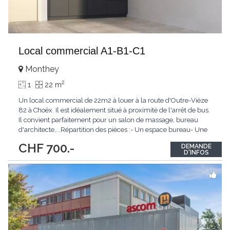
Local commercial A1-B1-C1
Monthey
2
1
22 m
Un local commercial de 22m2 à louer à la route d'Outre-Vièze
82 à Choëx. Il est idéalement situé à proximité de l'arrêt de bus.
Il convient parfaitement pour un salon de massage, bureau
d'architecte,...Répartition des pièces :- Un espace bureau- Une
cuisine équipée- Une salle de douche (douche, lavabo, WC et
CHF 700.-
DEMANDE
emplacement pour colonne de lavage)Stationnement :- Une
D'INFOS
place de parc couverte
...