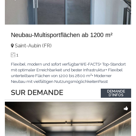
Neubau-Multisportflächen ab 1200 m²
Saint-Aubin (FR)
1
Flexibel, modern und sofort verfügbarWE-FACTS+ Top-Standort
mit optimaler Erreichbarkeit und bester Infrastruktur+ Flexibel
unterteilbare Flächen von 1200 bis 2800 m²+ Moderner
Neubau mit vielfältigen NutzungsmöglichkeitenPasst
für:Sport-, Gesundheits-, Fitness- und
SUR DEMANDE
DEMANDE
MedizinkonzepteKLARTEXT: Verwirklichen Sie Ihr individuelles
D'INFOS
Sport- oder Gesundheitskonzept.Interessiert? JETZT anrufen: +41
79
...