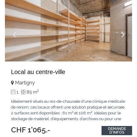
Local au centre-ville
Martigny
2
1
85 m
Idéalement situés au rez-de-chaussée d'une clinique médicale
de renom, ces locaux offrent une solution pratique et sécurisée.
2 surfaces sont disponibles : 61 m² et 106 m², idéales pour le
stockage de matériel, d’équipements, d’archives ou pour une
activité ne nécessitant pas de lumière naturelle. Emplacement
CHF 1'065.-
DEMANDE
stratégique : à deux pas de Vigimed, à 5 minutes à pied de la
...
D'INFOS