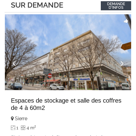
SUR DEMANDE
DEMANDE
eine inspirierende Umgebung schaffen den idealen Rahmen für
D'INFOS
erfolgreiche Termine.Ihre Vorteile+ Professioneller
Gästeempfang+
...
Espaces de stockage et salle des coffres
de 4 à 60m2
Sierre
2
1
4 m