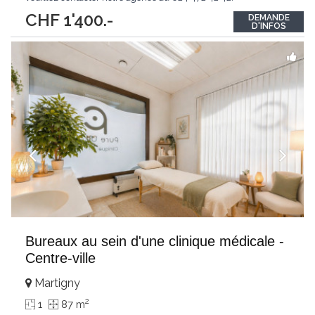
CHF 1'400.-
DEMANDE
D'INFOS
Bureaux au sein d'une clinique médicale -
Centre-ville
Martigny
2
1
87 m