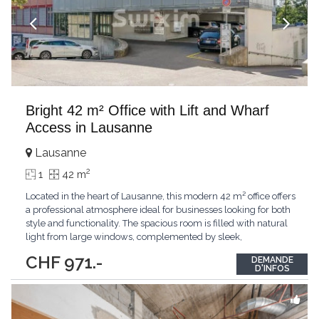
Bright 42 m² Office with Lift and Wharf
Access in Lausanne
Lausanne
2
1
42 m
Located in the heart of Lausanne, this modern 42 m² office offers
a professional atmosphere ideal for businesses looking for both
style and functionality. The spacious room is filled with natural
light from large windows, complemented by sleek,
contemporary finishes and versatile workspace arrangements.
CHF 971.-
DEMANDE
Situated in a well-maintained building with lift access, this office
D'INFOS
ensures seamless mobility
...