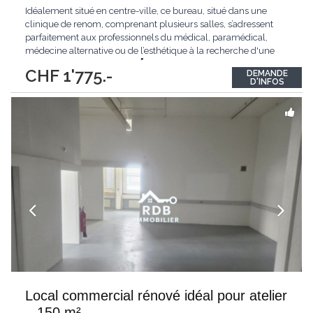
Idéalement situé en centre-ville, ce bureau, situé dans une
clinique de renom, comprenant plusieurs salles, s’adressent
parfaitement aux professionnels du médical, paramédical,
médecine alternative ou de l’esthétique à la recherche d'une
solution simple et flexible. 📫 Emplacement stratégique : à deux
CHF 1'775.-
DEMANDE
pas de Vigimed, à 5 minutes à pied de la gare, en face du
D'INFOS
parking de la Place
...
Local commercial rénové idéal pour atelier
– 150 m²