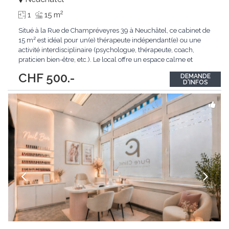
2
1
15 m
Situé à la Rue de Champréveyres 39 à Neuchâtel, ce cabinet de
15 m² est idéal pour un(e) thérapeute indépendant(e) ou une
activité interdisciplinaire (psychologue, thérapeute, coach,
praticien bien-être, etc.). Le local offre un espace calme et
propice à l’accueil de la clientèle, parfaitement adapté aux
CHF 500.-
DEMANDE
consultations individuelles. Facile d’accès, il bénéficie d’un
D'INFOS
emplacement
...