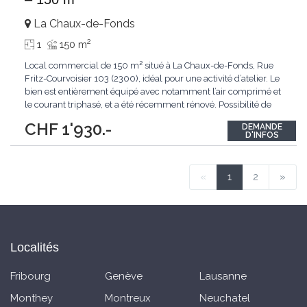
La Chaux-de-Fonds
2
1
150 m
Local commercial de 150 m² situé à La Chaux-de-Fonds, Rue
Fritz-Courvoisier 103 (2300), idéal pour une activité d’atelier. Le
bien est entièrement équipé avec notamment l’air comprimé et
le courant triphasé, et a été récemment rénové. Possibilité de
reprise de bail ou de signature d’un nouveau bail aux mêmes
CHF 1'930.-
DEMANDE
conditions. Une opportunité intéressante avec un mois de loyer
D'INFOS
offert
...
«
1
2
»
Localités
Fribourg
Genève
Lausanne
Monthey
Montreux
Neuchatel