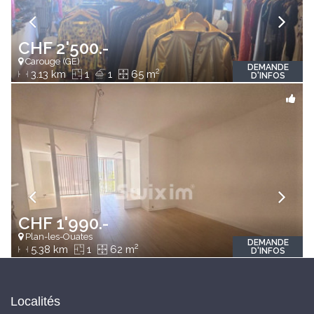
CHF 2'500.-
Carouge (GE)
DEMANDE
2
3.13 km
1
1
65 m
D'INFOS
CHF 1'990.-
Plan-les-Ouates
DEMANDE
2
5.38 km
1
62 m
D'INFOS
Localités