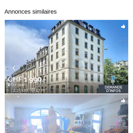
Annonces similaires
CHF 1'990.-
Genève
DEMANDE
2
2.15 km
17 m
D'INFOS